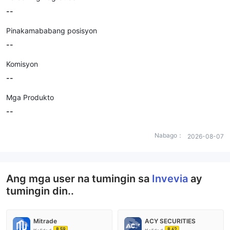
--
Pinakamababang posisyon
--
Komisyon
--
Mga Produkto
--
Nabago：
2026-08-07
Ang mga user na tumingin sa
Invevia
ay
tumingin din..
Mitrade
ACY SECURITIES
8.59
8.62