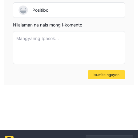
Positibo
Nilalaman na nais mong i-komento
Mangyaring Ipasok...
Isumite ngayon