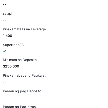
--
salapi
--
Pinakamataas na Leverage
1:400
SuportadoEA
Minimum na Deposito
$250,000
Pinakamababang Pagkalat
--
Paraan ng pag Deposito
--
Paraan ng Pag-atras