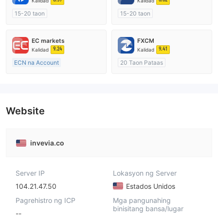
Kalidad
Kalidad
15-20 taon
15-20 taon
Kinokontrol sa Australia
Kinokontrol sa Australia
Paggawa ng Market (MM)
Paggawa ng Market (MM)
EC markets
FXCM
Pansariling pagsasaliksik
Pangunahing label na MT4
9.24
9.41
Kalidad
Kalidad
ECN na Account
20 Taon Pataas
10-15 taon
Kinokontrol sa Australia
Kinokontrol sa Australia
Paggawa ng Market (MM)
Paggawa ng Market (MM)
Pangunahing label na MT4
Pangunahing label na MT4
Website
invevia.co
Server IP
Lokasyon ng Server
104.21.47.50
Estados Unidos
Pagrehistro ng ICP
Mga pangunahing
binisitang bansa/lugar
--