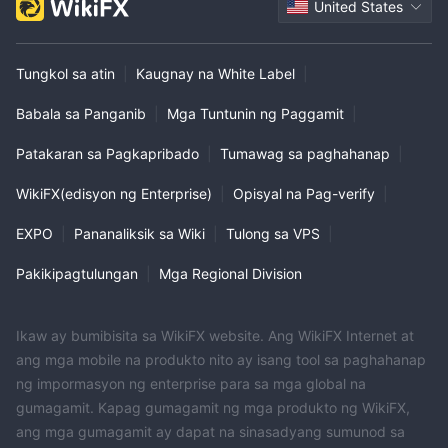
United States
Tungkol sa atin
|
Kaugnay na White Label
|
Babala sa Panganib
|
Mga Tuntunin ng Paggamit
|
Patakaran sa Pagkapribado
|
Tumawag sa paghahanap
|
WikiFX(edisyon ng Enterprise)
|
Opisyal na Pag-verify
|
EXPO
|
Pananaliksik sa Wiki
|
Tulong sa VPS
|
Pakikipagtulungan
|
Mga Regional Division
Ikaw ay bumibisita sa WikiFX website. Ang WikiFX Internet at
ang mga mobile na produkto nito ay isang tool sa paghahanap
ng impormasyon ng enterprise para sa mga global na
gumagamit. Kapag gumagamit ng mga produkto ng WikiFX,
ang mga gumagamit ay dapat na sinasadyang sumunod sa