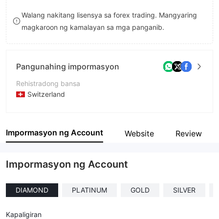
8
Walang nakitang lisensya sa forex trading. Mangyaring
magkaroon ng kamalayan sa mga panganib.
9
Pangunahing impormasyon
Rehistradong bansa
Switzerland
Panahon ng pagpapatakbo
1-2 taon
Impormasyon ng Account
Website
Review
Kumpanya
Invevia
Impormasyon ng Account
DIAMOND
PLATINUM
GOLD
SILVER
Kapaligiran