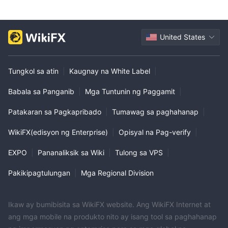
United States
Tungkol sa atin
|
Kaugnay na White Label
|
Babala sa Panganib
|
Mga Tuntunin ng Paggamit
|
Patakaran sa Pagkapribado
|
Tumawag sa paghahanap
|
WikiFX(edisyon ng Enterprise)
|
Opisyal na Pag-verify
|
EXPO
|
Pananaliksik sa Wiki
|
Tulong sa VPS
|
Pakikipagtulungan
|
Mga Regional Division
Ikaw ay bumibisita sa WikiFX website. Ang WikiFX Internet at
ang mga mobile na produkto nito ay isang tool sa paghahanap