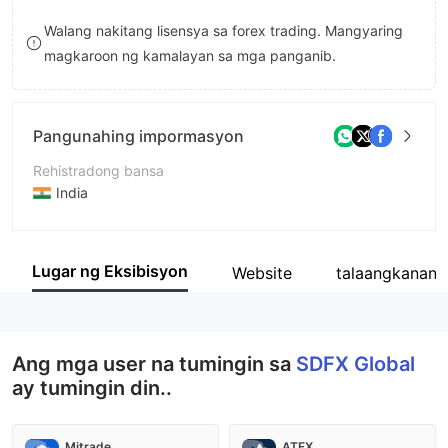
9
7
7
Walang nakitang lisensya sa forex trading. Mangyaring
magkaroon ng kamalayan sa mga panganib.
8
8
9
9
Pangunahing impormasyon
Rehistradong bansa
India
Panahon ng pagpapatakbo
2-5 taon
Lugar ng Eksibisyon
Website
talaangkanan
Kumpanya
SDFX Global
Ang mga user na tumingin sa
SDFX Global
ay tumingin din..
Mitrade
ATFX