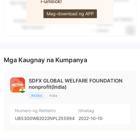
i-unlock!
SDFX
Global
Mag-download ng APP
Mga Kaugnay na Kumpanya
SDFX GLOBAL WELFARE FOUNDATION
nonprofit(India)
Aktibo
India
Numero ng Rehistro
Itinatag
U85300WB2022NPL255994
2022-10-10