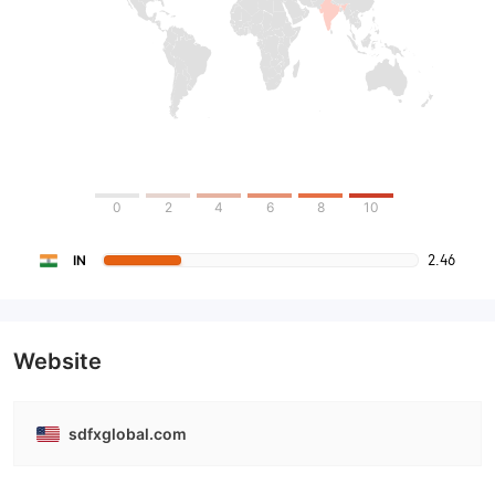
0
2
4
6
8
10
2.46
IN
Website
sdfxglobal.com