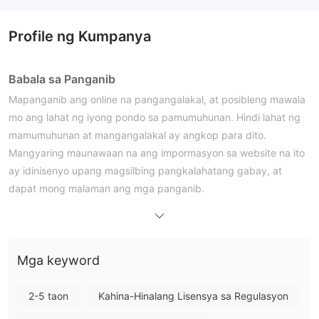
Profile ng Kumpanya
Babala sa Panganib
Mapanganib ang online na pangangalakal, at posibleng mawala
mo ang lahat ng iyong pondo sa pamumuhunan. Hindi lahat ng
mamumuhunan at mangangalakal ay angkop para dito.
Mangyaring maunawaan na ang impormasyon sa website na ito
ay idinisenyo upang magsilbing pangkalahatang gabay, at
dapat mong malaman ang mga panganib.
Pangkalahatang Impormasyon
ano ang SDFX Global ？
SDFX Globalay isang unregulated brokerage firm na nakabase
sa india na nag-aalok ng mga serbisyo ng forex trading sa mga
Mga keyword
kliyente nito. dahil ito ay nagpapatakbo sa isang bansang
walang tiyak na mga regulasyon para sa mga forex broker,
2-5 taon
Kahina-Hinalang Lisensya sa Regulasyon
SDFX Global kulang sa pangangasiwa mula sa mga awtoridad