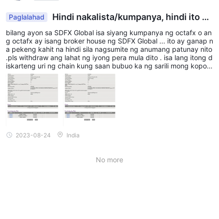
withdraw ng eksklusibo sa pamamagitan ng mga bank transfer.
Hindi nakalista/kumpanya, hindi ito ku
Paglalahad
q3: pwede ko bang kontakin SDFX Global sa
mpanya ng octafx
pamamagitan ng social media?
bilang ayon sa SDFX Global isa siyang kumpanya ng octafx o an
g octafx ay isang broker house ng SDFX Global ... ito ay ganap n
A3:
oo, SDFX Global maaaring makontak sa pamamagitan ng
a pekeng kahit na hindi sila nagsumite ng anumang patunay nito
iba't ibang social media platform, kabilang ang facebook,
.pls withdraw ang lahat ng iyong pera mula dito . isa lang itong d
iskarteng uri ng chain kung saan bubuo ka ng sarili mong kopon
twitter, linkedin, instagram, at youtube.
an sa madaling salita
2023-08-24
India
No more