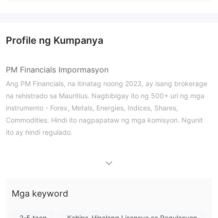
Profile ng Kumpanya
PM Financials Impormasyon
Ang PM Financials, na itinatag noong 2023, ay isang brokerage
na rehistrado sa Mauritius. Nagbibigay ito ng 500+ uri ng mga
instrumento - Forex, Metals, Energies, Indices, Shares,
Commodities. Hindi ito nagpapataw ng mga komisyon. Ngunit
ito ay hindi regulado.
Mga Kalamangan
Mga Disadvantages
Malawak na
hanay ng mga instrumento sa pagkalakalanHindi
reguladoWalang komisyonMataas na minimum na
deposito na $5000Sinusuportahan ang MT5Walang
Mga keyword
Islamic accountMagagamit ang demo account
2-5 taon
Kahina-Hinalang Lisensya sa Regulasyon