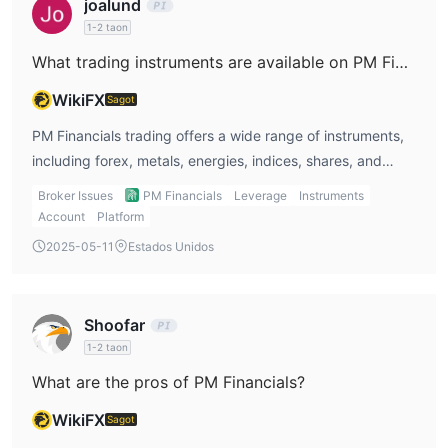
joalund
1-2 taon
What trading instruments are available on PM Financials?
WikiFX
Sagot
PM Financials trading offers a wide range of instruments,
including forex, metals, energies, indices, shares, and
commodities. I find this variety useful because it allows me
Broker Issues
PM Financials
Leverage
Instruments
to diversify my portfolio and explore different markets.
Account
Platform
However, it doesn’t offer options, futures, or
2025-05-11
Estados Unidos
cryptocurrencies, which might limit some traders.
Shoofar
1-2 taon
What are the pros of PM Financials?
WikiFX
Sagot