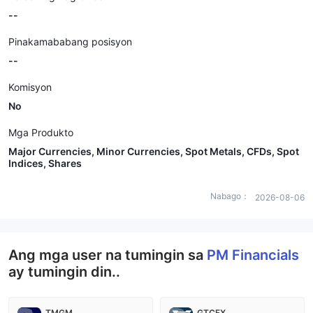
--
Pinakamababang posisyon
--
Komisyon
No
Mga Produkto
Major Currencies, Minor Currencies, Spot Metals, CFDs, Spot
Indices, Shares
Nabago：
2026-08-06
Ang mga user na tumingin sa
PM Financials
ay tumingin din..
TMGM
GTCFX