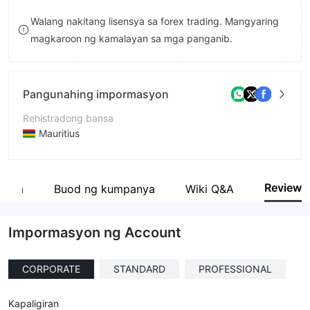
8
Walang nakitang lisensya sa forex trading. Mangyaring
magkaroon ng kamalayan sa mga panganib.
9
Pangunahing impormasyon
Rehistradong bansa
Mauritius
Panahon ng pagpapatakbo
2-5 taon
Review
anya
Buod ng kumpanya
Wiki Q&A
Kumpanya
PM Financials Ltd
Impormasyon ng Account
CORPORATE
STANDARD
PROFESSIONAL
Kapaligiran