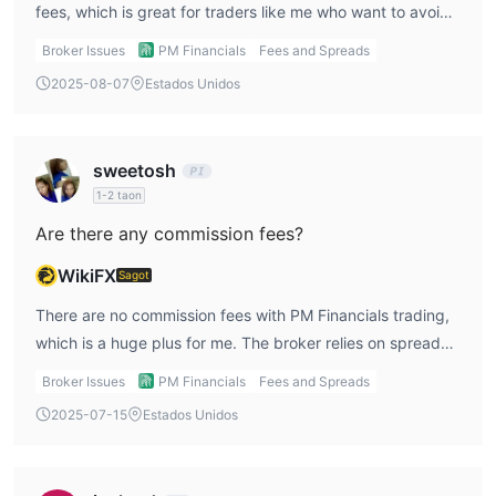
fees, which is great for traders like me who want to avoid
Ang trading platform ng PM Financials ay ang MT5, na
extra costs. The spreads are competitive, with the
Broker Issues
PM Financials
Fees and Spreads
sumusuporta sa mga mangangalakal sa PC, Mac, iPhone, at
Standard Account starting at 1.6 pips, the Professional
Android.
2025-08-07
Estados Unidos
Account at 1.2 pips, and the Corporate Account offering
the tightest spread at 0.6 pips.
Pagdedeposito at Pagwiwithdraw
Ang broker ay sumusuporta sa 4 paraan ng pagdedeposito at
sweetosh
pagwiwithdraw - Visa, Bank Transfer, Mastercard, Perfect
1-2 taon
Money.
Are there any commission fees?
WikiFX
Sagot
There are no commission fees with PM Financials trading,
which is a huge plus for me. The broker relies on spreads
to make its money, so I don't have to worry about any
Broker Issues
PM Financials
Fees and Spreads
additional charges when placing trades.
2025-07-15
Estados Unidos