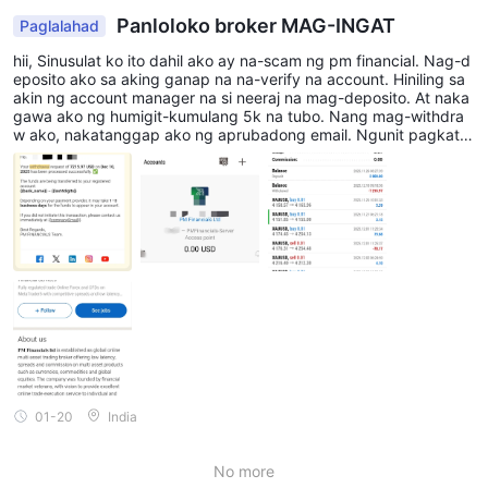
Panloloko broker MAG-INGAT
Paglalahad
hii, Sinusulat ko ito dahil ako ay na-scam ng pm financial. Nag-d
eposito ako sa aking ganap na na-verify na account. Hiniling sa
akin ng account manager na si neeraj na mag-deposito. At naka
gawa ako ng humigit-kumulang 5k na tubo. Nang mag-withdra
w ako, nakatanggap ako ng aprubadong email. Ngunit pagkata
pos ng 40+ araw hanggang ngayon hindi ko pa rin natatanggap
ang aking pondo. At ang taong tinatawag na vice president ay h
umihingi ng mga deposito at hindi ka na babayaran. Ito ay totoo
ng kuwento. Marami silang nilolokong tao. Narito ay ikinakabit k
o ang mga ebidensya. Nakumpleto ko na sa fsc ngunit walang t
ugon mula sa Regulation. Kaya huwag magtiwala sa kanila. Dina
dala ko ang isyung ito sa sibil na batas. Aarestuhin ko silang laha
t sa lalong madaling panahon.
01-20
India
No more