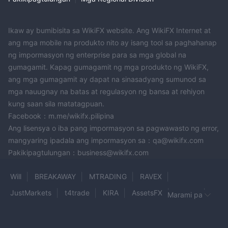
Ikaw ay bumibisita sa WikiFX website. Ang WikiFX Internet at
ang mga mobile na produkto nito ay isang tool sa paghahanap
ng impormasyon ng enterprise para sa mga global na
gumagamit. Kapag gumagamit ng mga produkto ng WikiFX,
ang mga gumagamit ay dapat na sinasadyang sumunod sa
mga nauugnay na batas at regulasyon ng bansa at rehiyon
kung saan sila matatagpuan.
Facebook：m.me/wikifx.pilipina
Ang lisensya o iba pang impormasyon sa pagwawasto ng error,
mangyaring ipadala ang impormasyon sa：qa@wikifx.com
Pakikipagtulungan：business@wikifx.com
Will
BREAKAWAY
MTRADING
RAVEX
JustMarkets
t4trade
KIRA
AssetsFX
EVCRY
Marami pa
AIPRIME
InstaForex
ALTAIR MARKETS
UTO CAPITAL
ARYAFX
SoarFX
LION BROKER