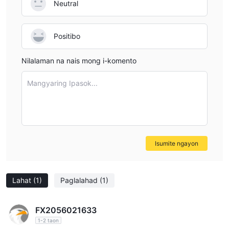
Neutral
Positibo
Nilalaman na nais mong i-komento
Mangyaring Ipasok...
Isumite ngayon
Lahat
(1)
Paglalahad
(1)
FX2056021633
1-2 taon