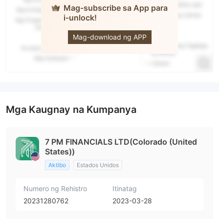
Mag-subscribe sa App para
i-unlock!
PM
Financials
Mag-download ng APP
Mga Kaugnay na Kumpanya
7 PM FINANCIALS LTD(Colorado (United
States))
Aktibo
Estados Unidos
Numero ng Rehistro
Itinatag
20231280762
2023-03-28