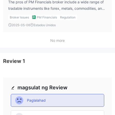
The pros of PM Financials broker include a wide range of
tradable instruments like forex, metals, commodities, and
shares. The absence of commission fees is also a great
Broker Issues
PM Financials
Regulation
advantage. I personally appreciate the ability to trade on
2025-05-06
Estados Unidos
MT5, as it’s a powerful and user-friendly platform for
technical analysis and automation.
No more
Review
1
magsulat ng Review
Paglalahad