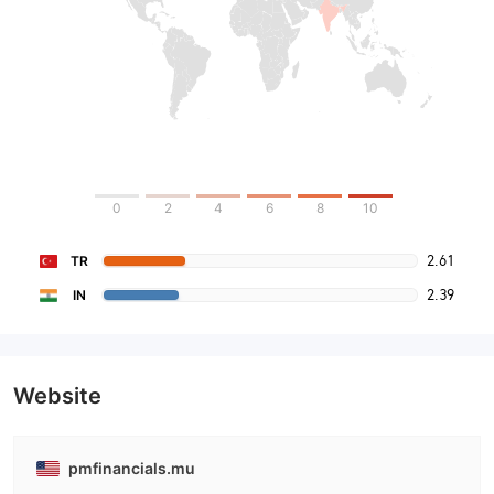
0
2
4
6
8
10
2.61
TR
2.39
IN
Website
pmfinancials.mu