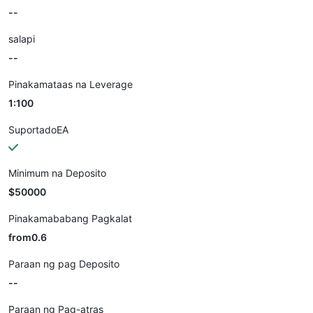
--
salapi
--
Pinakamataas na Leverage
1:100
SuportadoEA
Minimum na Deposito
$50000
Pinakamababang Pagkalat
from0.6
Paraan ng pag Deposito
--
Paraan ng Pag-atras