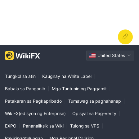
United States
Tungkol sa atin
|
Kaugnay na White Label
|
Babala sa Panganib
|
Mga Tuntunin ng Paggamit
|
Patakaran sa Pagkapribado
|
Tumawag sa paghahanap
|
WikiFX(edisyon ng Enterprise)
|
Opisyal na Pag-verify
|
EXPO
|
Pananaliksik sa Wiki
|
Tulong sa VPS
|
Pakikipagtulungan
|
Mga Regional Division