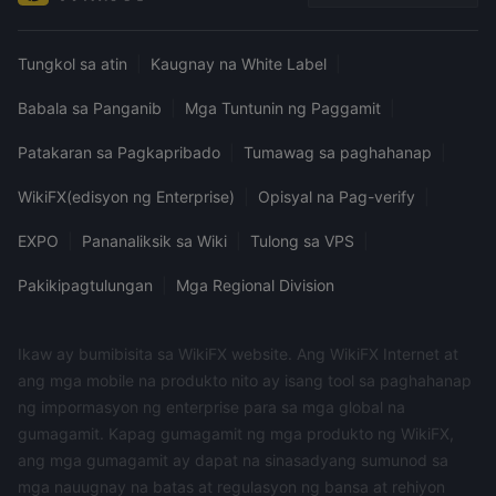
Tungkol sa atin
|
Kaugnay na White Label
|
Babala sa Panganib
|
Mga Tuntunin ng Paggamit
|
Patakaran sa Pagkapribado
|
Tumawag sa paghahanap
|
WikiFX(edisyon ng Enterprise)
|
Opisyal na Pag-verify
|
EXPO
|
Pananaliksik sa Wiki
|
Tulong sa VPS
|
Pakikipagtulungan
|
Mga Regional Division
Ikaw ay bumibisita sa WikiFX website. Ang WikiFX Internet at
ang mga mobile na produkto nito ay isang tool sa paghahanap
ng impormasyon ng enterprise para sa mga global na
gumagamit. Kapag gumagamit ng mga produkto ng WikiFX,
ang mga gumagamit ay dapat na sinasadyang sumunod sa
mga nauugnay na batas at regulasyon ng bansa at rehiyon