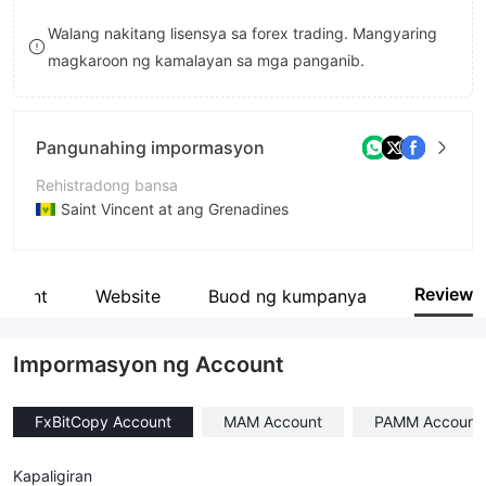
8
Walang nakitang lisensya sa forex trading. Mangyaring
magkaroon ng kamalayan sa mga panganib.
9
Pangunahing impormasyon
Rehistradong bansa
Saint Vincent at ang Grenadines
Panahon ng pagpapatakbo
5-10 taon
Review
count
Website
Buod ng kumpanya
Kumpanya
FXBitCapital Group Ltd
Impormasyon ng Account
FxBitCopy Account
MAM Account
PAMM Account
Kapaligiran