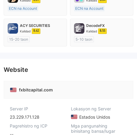
Kalidad
Kalidad
ECN na Account
ECN na Account
10-15 taon
15-20 taon
Kinokontrol sa Australia
Kinokontrol sa Australia
ACY SECURITIES
DecodeFX
Paggawa ng Market (MM)
Paggawa ng Market (MM)
8.62
8.55
Kalidad
Kalidad
Pangunahing label na MT4
Pangunahing label na MT4
15-20 taon
5-10 taon
Kinokontrol sa Australia
Kinokontrol sa Australia
Paggawa ng Market (MM)
Paggawa ng Market (MM)
Pangunahing label na MT4
Pangunahing label na MT4
Website
fxbitcapital.com
Server IP
Lokasyon ng Server
23.229.171.128
Estados Unidos
Pagrehistro ng ICP
Mga pangunahing
binisitang bansa/lugar
--