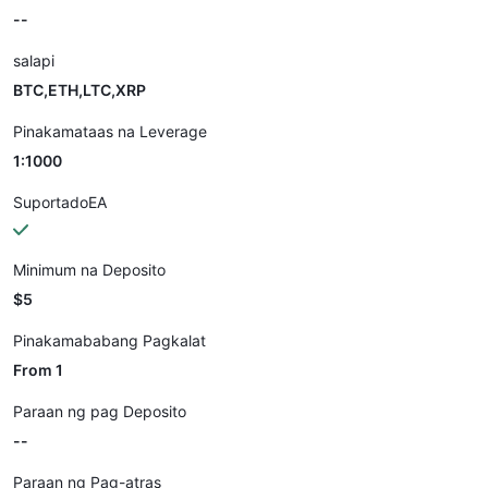
--
salapi
BTC,ETH,LTC,XRP
Pinakamataas na Leverage
1:1000
SuportadoEA
Minimum na Deposito
$5
Pinakamababang Pagkalat
From 1
Paraan ng pag Deposito
--
Paraan ng Pag-atras