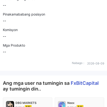
--
Pinakamababang posisyon
--
Komisyon
--
Mga Produkto
--
Nabago：
2026-08-09
Ang mga user na tumingin sa
FxBitCapital
ay tumingin din..
DBG MARKETS
Neex
8.81
8.64