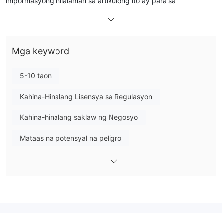
impormasyong nilalaman sa artikulong ito ay para sa
pangkalahatang layunin ng impormasyon lamang.
Pangkalahatang Impormasyon
Mga keyword
ano ang FxBitCapital ？
isang unregulated forex broker
FxBitCapitalay
, na
5-10 taon
nagbibigay ng mga serbisyo at pasilidad sa pangangalakal sa
parehong retail at institutional na kliyente sa mahigit 180 bansa.
Kahina-Hinalang Lisensya sa Regulasyon
Nag-aalok ang broker ng mga Kontrata para
Kahina-hinalang saklaw ng Negosyo
sa
Pagkakaiba
(CFDs) sa 6 na klase ng asset: Forex, Shares,
Spot Indices, Futures, Spot Metals at Spot Energies sa
Mataas na potensyal na peligro
pamamagitan ng industry-standard na MT4 platform.
Sa susunod na artikulo, susuriin namin ang mga katangian ng
broker na ito mula sa iba't ibang aspeto, na nagbibigay sa iyo
ng simple at organisadong impormasyon. Kung ikaw ay
interesado, mangyaring basahin sa. Sa pagtatapos ng artikulo,
gagawa din kami ng maikling konklusyon upang maunawaan
mo ang mga katangian ng broker sa isang sulyap.