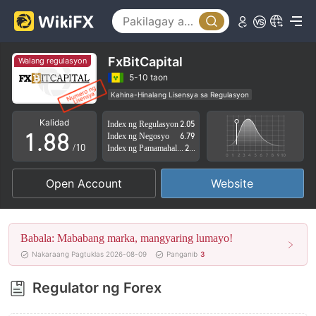
3
3
4
4
5
5
FxBitCapital
Walang regulasyon
6
6
5-10 taon
Kahina-Hinalang Lisensya sa Regulasyon
0
7
7
Kahina-hinalang saklaw ng Negosyo
Kalidad
Index ng Regulasyon
2.05
Mataas na potensyal na peligro
1
.
8
8
Index ng Negosyo
6.79
/10
Index ng Pamamahala sa Panganib
2.55
2
9
9
Open Account
Website
3
4
Babala: Mababang marka, mangyaring lumayo!
5
Nakaraang Pagtuklas 2026-08-09
Panganib
3
6
Regulator ng Forex
7