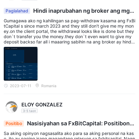
awi?
Mga account
Hindi inaprubahan ng broker ang mga
Paglalahad
withdrawal
mayroong 6 na uri ng mga uri ng account na mapagpipilian ng
Gumagawa ako ng kahilingan sa pag-withdraw kasama ang FxBi
Classic na Account,
mga mamumuhunan FxBitCapital . ang
tCapital s since march 2023 and they still don't give me my mon
ey.on the client portal, the withdrawal looks like is done but they
Pro Account, at VIP Account
ay dinisenyo para sa mga
don`t transfer you the money.they don`t even want to give my
indibidwal na mangangalakal, bawat isa ay nag-aalok ng mga
deposit backso far all i maaaring sabihin na ang broker ay hindi t
umatanggap ng mga withdrawal. iwasan ang fx bitcapital kung
natatanging tampok at benepisyo. Ang mga account na ito ay
ayaw mong mawala ang iyong pera!
minimum na kinakailangan sa deposito na $5
may a
, na
ginagawang naa-access ang mga ito sa mga mangangalakal na
may iba't ibang antas ng kapital.
bukod pa rito, FxBitCapital nagbibigay ng mga espesyal na
2023-07-11
Romania
PAMM Account
opsyon sa account tulad ng
, na
nagpapahintulot sa mga may karanasang mangangalakal na
pamahalaan ang mga pondo sa ngalan ng maraming
ELOY GONZALEZ
MAM Account
mamumuhunan, at ang
, na nagbibigay-daan
3-5 taon
sa mga propesyonal na tagapamahala ng pera na pangasiwaan
Nasisiyahan sa FxBitCapital: Positibong
Positibo
ang maraming account nang sabay-sabay.
Karanasan at Mga Referral na Umaabot ng Isang
FxBitCopy Account
Sa aking opinyon nagsasalita ako para sa aking personal na kas
Ang
ay partikular na iniakma para sa
Taon at Kalahati
o, ito ay naging isang magandang relasyon sa fxbitcapital. Nagp