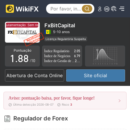
3
3
4
4
5
5
FxBitCapital
regulamentação
Sem regulamentação
6
6
5-10 anos
Licença Regulatória Suspeita
0
7
7
Região de negócios suspeita
Risco potencial alto
Pontuação
Índice Regulatório
2.05
1
.
8
8
Índice de Negócios
6.79
/10
Índice de Gestão de Risco
2.55
2
9
9
Abertura de Conta Online
Site oficial
3
4
Aviso: pontuação baixa, por favor, fique longe!
5
Última detecção 2026-08-07
Risco
3
6
Regulador de Forex
7