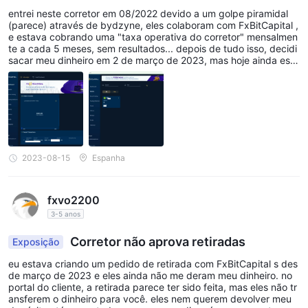
3
CFDs (Contratos de
Diferença
)
comerciantes têm acesso a
entrei neste corretor em 08/2022 devido a um golpe piramidal
(parece) através de bydzyne, eles colaboram com FxBitCapital ,
em vários mercados financeiros, incluindo forex,
e estava cobrando uma "taxa operativa do corretor" mensalmen
commodities, títulos, metais, energia, ações, índices e
te a cada 5 meses, sem resultados... depois de tudo isso, decidi
sacar meu dinheiro em 2 de março de 2023, mas hoje ainda esto
criptomoedas
. Essa ampla seleção permite que os traders
u esperando receber meu dinheiro, é ainda "em espera". tenho r
diversifiquem seus portfólios e aproveitem as oportunidades de
ecebido mensagens de FxBitCapital me dizendo que em 20 dias
entregará o pedido de saque... e todo mês mais ou menos mand
mercado em diferentes classes de ativos.
am um novo e-mail dizendo que vai durar cada vez mais... já 2
meses recebendo e-mails de marketing sem explicação clara e s
contas
em data confiável. agora FxBitCapital diz que vai solicitar um for
mulário para processar a retirada... mas nenhuma informação so
existem 6 tipos de tipos de contas para os investidores
bre nenhum formulário. não recebi nada deles, apenas correspo
2023-08-15
Espanha
Conta Clássica, Conta Pro e
escolherem em FxBitCapital . o
ndência aleatória, dando mais tempo de espera para esta retira
da. como posso recuperar isso?
Conta VIP
são projetados para traders individuais, cada um
oferecendo recursos e benefícios exclusivos. Estas contas têm
fxvo2200
exigência de depósito mínimo de $ 5
um
, tornando-os
3-5 anos
acessíveis a traders com diferentes níveis de capital.
Corretor não aprova retiradas
Exposição
adicionalmente, FxBitCapital fornece opções de contas
eu estava criando um pedido de retirada com FxBitCapital s des
Conta PAMM
especializadas, como o
, que permite que
de março de 2023 e eles ainda não me deram meu dinheiro. no
traders experientes gerenciem fundos em nome de vários
portal do cliente, a retirada parece ter sido feita, mas eles não tr
ansferem o dinheiro para você. eles nem querem devolver meu
Conta MAM
investidores, e o
, que permite que gerentes de