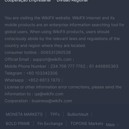
permitindo que os clientes se comuniquem diretamente com
representantes experientes que podem resolver suas dúvidas
com eficiência. Além disso, a disponibilidade de suporte por
You are visiting the WikiFX website. WikiFX Internet and its
telefone e e-mail oferece opções alternativas para quem
mobile products are an enterprise information searching tool for
prefere se comunicar por esses canais.
global users. When using WikiFX products, users should
geral, FxBitCapital O atendimento ao cliente da é considerado
consciously abide by the relevant laws and regulations of the
confiável e ágil, com várias opções disponíveis para os
country and region where they are located.
comerciantes buscarem assistência.
consumer hotline：006531290538
nota: estes prós e contras são subjetivos e podem variar
Official Email：support@wikifx.com；
dependendo da experiência do indivíduo com FxBitCapital
Mobile Phone Number：234 706 777 7762；61 449895363
atendimento ao cliente.
Telegram：+60 103342306
Whatsapp：+852-6613 1970；
Exposição do usuário no WikiFX
License or other information error corrections, please send the
relatos de incapacidade
Em nosso site, você pode ver que
information to：qa@wikifx.com
de saque e golpes
. Os comerciantes são encorajados a
Cooperation：business@wikifx.com
revisar cuidadosamente as informações disponíveis e
considerar os riscos associados à negociação em uma
MONETA MARKETS
TPFx
BullionVault
plataforma não regulamentada. Você pode verificar nossa
BOLD PRIME
Fin Exchange
TOPONE Markets
Mais
plataforma para obter informações antes de negociar. Se você