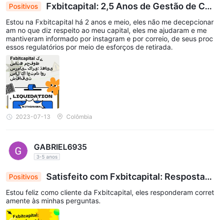
fornecendo spreads competitivos e negociação sem comissões,
Fxbitcapital: 2,5 Anos de Gestão de Ca
Positivos
pital Confiável e Atualizações Regulatórias via In
FxBitCapital visa oferecer um ambiente de negociação
Estou na Fxbitcapital há 2 anos e meio, eles não me decepcionar
stagram e Email
econômico para seus clientes, permitindo-lhes maximizar seus
am no que diz respeito ao meu capital, eles me ajudaram e me
mantiveram informado por instagram e por correio, de seus proc
lucros potenciais.
essos regulatórios por meio de esforços de retirada.
Abaixo está uma tabela comparativa sobre spreads e
comissões cobradas por diferentes corretoras:
Observe que os spreads e comissões podem variar e estão
sujeitos a alterações, por isso é sempre aconselhável verificar o
site da corretora ou entrar em contato com o suporte ao cliente
para obter as informações mais atualizadas.
2023-07-13
Colômbia
Plataformas de Negociação
GABRIEL6935
FxBitCapitaloferece aos seus clientes o amplamente
3-5 anos
MetaTrader4 (MT4)
reconhecido e popular
plataforma para
negociação. A plataforma MT4 está disponível em várias
Satisfeito com Fxbitcapital: Respostas
Positivos
rápidas às consultas, Cliente feliz.
desktop, terminal web e aplicativos
versões, incluindo
Estou feliz como cliente da Fxbitcapital, eles responderam corret
móveis para iPhone e Android
dispositivos. Isso permite
amente às minhas perguntas.
que os traders acessem suas contas e negociem em qualquer