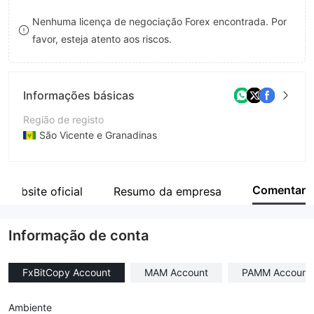
8
Nenhuma licença de negociação Forex encontrada. Por
favor, esteja atento aos riscos.
9
Informações básicas
Região de registo
São Vicente e Granadinas
Anos de operação
5-10 anos
Comentar
o website oficial
Resumo da empresa
Empresa
FXBitCapital Group Ltd
Informação de conta
FxBitCopy Account
MAM Account
PAMM Account
Ambiente