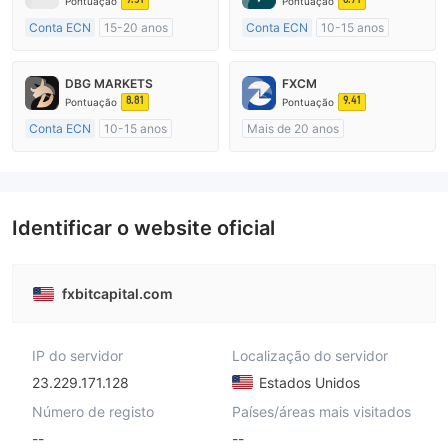
Pontuação
Pontuação
Conta ECN
15-20 anos
Conta ECN
10-15 anos
Austrália Regulamento
Austrália Regulamento
Market Marketing (MM)
Market Marketing (MM)
DBG MARKETS
FXCM
Etiqueta principal MT4
Etiqueta principal MT4
8.81
9.41
Pontuação
Pontuação
Conta ECN
10-15 anos
Mais de 20 anos
Austrália Regulamento
Austrália Regulamento
Market Marketing (MM)
Market Marketing (MM)
Etiqueta principal MT4
Etiqueta principal MT4
Identificar o website oficial
fxbitcapital.com
IP do servidor
Localização do servidor
23.229.171.128
Estados Unidos
Número de registo
Países/áreas mais visitados
--
--