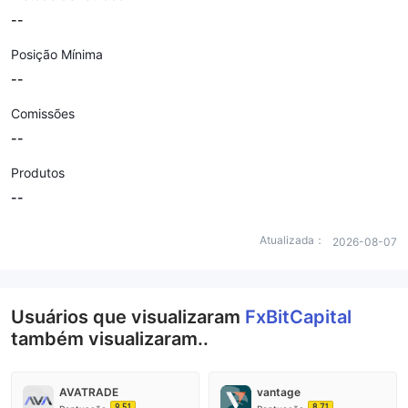
--
Posição Mínima
--
Comissões
--
Produtos
--
Atualizada：
2026-08-07
Usuários que visualizaram
FxBitCapital
também visualizaram..
AVATRADE
vantage
9.51
8.71