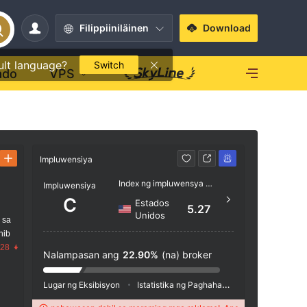
Filippiiniläinen
Download
ult language?
Switch
ado
VPS
Impluwensiya
Kontak
Index ng impluwensya NO.1
Impluwensiya
+1 8
C
Estados
5.27
https
Unidos
 sa
nib
1 McBr
.28
88 Che
Nalampasan ang
22.90%
(na) broker
e Build
Lugar ng Eksibisyon
Istatistika ng Paghahanap
Pag-advertis