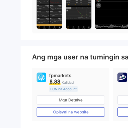
Ang mga user na tumingin s
fpmarkets
8.88
Kalidad
ECN na Account
20 Taon Pataas
Mga Detalye
Kinokontrol sa Australia
Paggawa ng Market (MM)
Opisyal na website
Pangunahing label na MT4