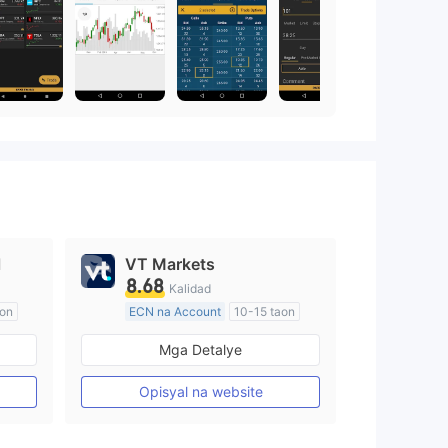
l
VT Markets
8.68
Kalidad
aon
ECN na Account
10-15 taon
Kinokontrol sa Australia
Mga Detalye
Paggawa ng Market (MM)
Pangunahing label na MT4
Opisyal na website