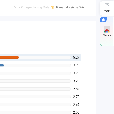
Mga Pinagmulan ng Data
Pananaliksik sa Wiki
TOP
Chrome
5.27
3.90
3.25
3.23
2.84
2.70
2.67
2.63