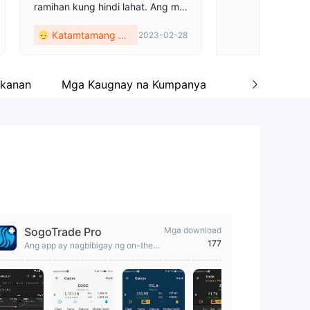
ramihan kung hindi lahat. Ang mg
a ticks ay mas mayaman din kays
Katamtamang mg
2023-02-28
a sa ilang mga broker. Nais ko la
mang na natagpuan ko ang brok
a komento
er na ito nang mas maaga.
gkanan
Mga Kaugnay na Kumpanya
Mga empleya
SogoTrade Pro
Mga download
177
Ang app ay nagbibigay ng on-the-
go access sa lightning fast Order ro
uting technology.