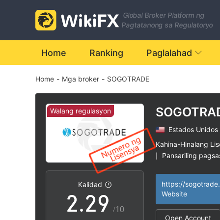
2
Global Broker Platform ng
3
Pagtatanong sa Regulatoryo
4
Home
Ranking
Paglalahad
Home
-
Mga broker
-
SOGOTRADE
5
6
SOGOTRA
Walang regulasyon
Estados Unidos
0
0
7
Kahina-Hinalang Li
Pansariling pagsas
|
1
1
8
Mataas na potensy
|
https://sogotrade
Kalidad
2
.
2
9
Website
/10
Open Account