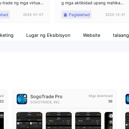
trade ng mga virtual
g mga aktibidad upang mahikaya
Sa simula, puwede kon
t ang pakikilahok sa mga aktibida
ahad
Paglalahad
2024-01-07
2023-12-31
aw ang pera, ngunit hin
d, na naging sanhi ng pag-freeze
apaglaro ng matagal d
ng account at hindi makapag-wit
ing abalang trabaho. Sa
hdraw ng mga pondo.
kita na ang bonus ay 16
rketing
Lugar ng Eksibisyon
Website
talaan
ailangan ng 22% na de
hil wala akong sapat na
may, sinabi ng lalaki na
 niya akong bayaran a
ito, at ang pera ay ilili
ress na ibinigay niya, a
os...Naloko ako.
ad
SogoTrade Pro
Mga download
32
56
SOGOTRADE, INC.