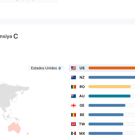
C
nsiya
Estados Unidos
US
NZ
RO
AU
GE
BE
TW
MX