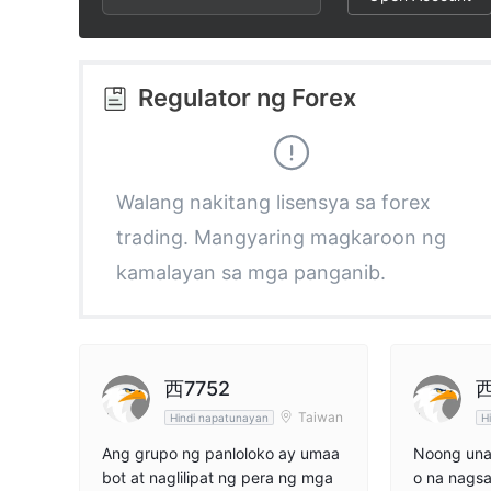
3
3
4
4
Regulator ng Forex
5
5
6
6
Walang nakitang lisensya sa forex
trading. Mangyaring magkaroon ng
7
7
kamalayan sa mga panganib.
8
8
9
9
西7752
西
Taiwan
Hindi napatunayan
H
Ang grupo ng panloloko ay umaa
Noong una
bot at naglilipat ng pera ng mga
o na nagsa