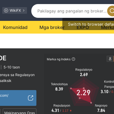
WikiFX
Switch to browser defa
Komunidad
Mga broker
EXPO
Merk
DE
Marka ng Indeks
|
5-10 taon
Regulatoryo
2.69
sensya sa Regulasyon
aliksik
Kontrol
Teknolohiya
al na peligro
Panga
8.39
2.29
3.10
/
0
.com/
Reputasyon
Negosyo
4.31
7.84
/
1.17
Makinaryang Oras