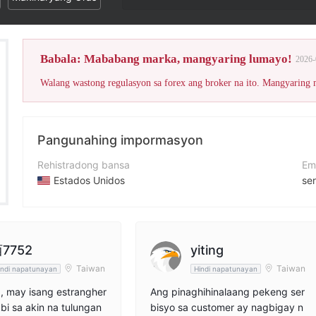
Ang WikiFX Score ng broke
Babala: Mababang marka, mangyaring lumayo!
2026-
Walang wastong regulasyon sa forex ang broker na ito. Mangyaring
Pangunahing impormasyon
Rehistradong bansa
Em
Estados Unidos
se
Panahon ng pagpapatakbo
Nu
5-10 taon
+1
Kumpanya
We
7752
yiting
SogoTrade, Inc
ht
Taiwan
Taiwan
indi napatunayan
Hindi napatunayan
, may isang estrangher
Ang pinaghihinalaang pekeng ser
bi sa akin na tulungan
bisyo sa customer ay nagbigay n