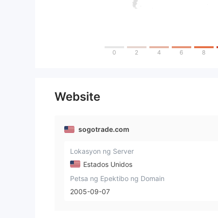
0
2
4
6
8
Website
sogotrade.com
Lokasyon ng Server
Estados Unidos
Petsa ng Epektibo ng Domain
2005-09-07