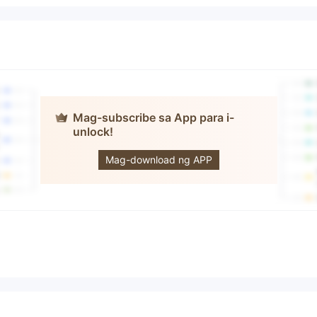
Mag-subscribe sa App para i-
unlock!
SOGOTRADE
Mag-download ng APP