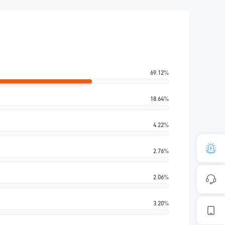
69.12%
18.64%
4.22%
2.76%
2.06%
3.20%