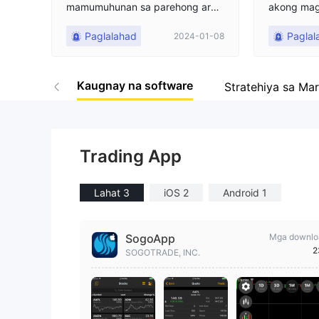
mamumuhunan sa parehong araw
akong mag-
ng deposito. Ito ay halos isang pe
currency. 
Paglalahad
Paglal
2024-01-08
keng plataporma.
g i-withdr
di ako nak
ahil sa ak
Kaugnay na software
huli, ipina
Stratehiya sa Ma
8888, at k
posito. Da
pera sa ka
tutulungan
Trading App
ng bahagi n
pat sa add
Lahat 3
iOS 2
Android 1
t pagkatap
SogoApp
Mga downlo
2
SOGOTRADE, INC.