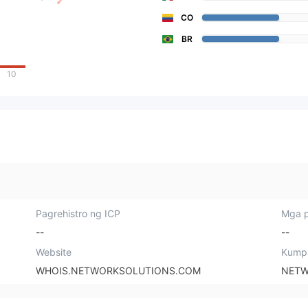
CO
BR
10
Pagrehistro ng ICP
Mga p
--
--
Website
Kump
WHOIS.NETWORKSOLUTIONS.COM
NETW