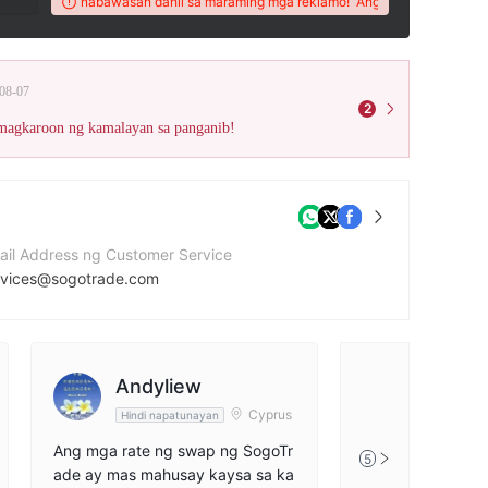
r na ito ay nabawasan dahil sa maraming mga reklamo!
Ang WikiFX Score ng bro
08-07
2
 magkaroon ng kamalayan sa panganib!
ail Address ng Customer Service
rvices@sogotrade.com
mero ng contact
8886817646
bsite ng kumpanya
Andyliew
tps://sogotrade.com/
Cyprus
Hindi napatunayan
Ang mga rate ng swap ng SogoTr
5
ade ay mas mahusay kaysa sa ka