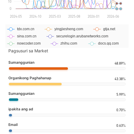
Pagsusuri sa Market
Sumanggunian
48.89%
Organikong Paghahanap
43.38%
Sumanggunian
5.99%
ipakita ang ad
0.70%
Email
0.63%