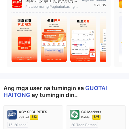
国泰君安掌上期货-期货开
32,035
户交易实时行情软件
Plataporma ng Pagbubukas ng Ac
count at Pagnegosyo sa Futures s
a ilalim ng Guotai Junan
Ang mga user na tumingin sa
GUOTAI
HAITONG
ay tumingin din..
ACY SECURITIES
GO Markets
8.62
8.98
Kalidad
Kalidad
15-20 taon
20 Taon Pataas