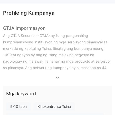
Profile ng Kumpanya
GTJA Impormasyon
Ang GTJA Securities (GTJA) ay isang pangunahing
kumprehensibong institusyon ng mga serbisyong pinansyal sa
merkado ng kapital ng Tsina. Itinatag ang kumpanya noong
1999 at ngayon ay naging isang malaking negosyo na
nagbibigay ng malawak na hanay ng mga produkto at serbisyo
sa pinansya. Ang network ng kumpanya ay sumasakop sa 44
mga lalawigan, mga lungsod na direktang nasa ilalim ng
pamahalaang sentral, at mga awtonomong rehiyon sa buong
bansa, at mayroon itong 641 mga departamento sa negosyo ng
Mga keyword
mga seguridad.
Mga Kalamangan at Disadvantage
5-10 taon
Kinokontrol sa Tsina