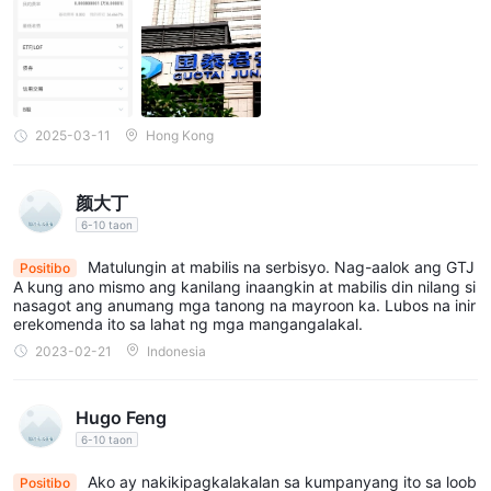
agitan ng mga channel, ito lamang ang tanging kahinaan. Sa kas
alukuyan, mayroon silang smart trading software at mayroon din
itong ilang propesyonal na mga payo sa pamumuhunan, sa aspe
tong ito, sa tingin ko ay maganda ito. Ang kanilang disenyo ng m
ga aspeto ng securities ay mas malawak din, ang kanilang app a
y isa sa mga nangungunang tatlo, at maaari rin itong suportahan
ang mga tulad ng Tonghuashun at Dazhihui. Ang pag-withdraw
2025-03-11
Hong Kong
at pag-deposit ay madali rin, kapag na-bind na at na-aprubahan
ang pagsusuri, agad itong maipapadala sa iyong account. Sa ka
salukuyan, mayroon silang maraming mga sangay malapit sa mg
颜大丁
a listadong kumpanya, na nagbibigay ng proteksyon sa segurid
ad ng pondo. Maaari kang pumili mula sa mga pampublikong at
6-10 taon
pribadong mga investment product, pati na rin ang mga bangk
o. Ang sakop ng mga kategorya ay maaaring sabihin na napakal
Matulungin at mabilis na serbisyo. Nag-aalok ang GTJ
Positibo
awak, maaari kang mag-download ng kanilang software mula sa
A kung ano mismo ang kanilang inaangkin at mabilis din nilang si
domestic software store, pagkatapos ay magrehistro ng person
nasagot ang anumang mga tanong na mayroon ka. Lubos na inir
al na account. Pagkatapos ng pagkumpleto, kailangan mong ma
erekomenda ito sa lahat ng mga mangangalakal.
gkaroon ng isang account manager na mag-introduce sa iyo, sa
2023-02-21
Indonesia
ganitong paraan, ang pangkalahatang bayarin sa komisyon ay
mababawasan, at ang natitirang proseso ng pagbubukas ng ac
count ay mas simple, kailangan mo lamang mag-upload ng ilang
mga pangunahing dokumento. Ang tanging kahinaan lamang ay
Hugo Feng
ang isyu ng mga batayang bayarin, sa kasalukuyan, karamihan
6-10 taon
sa mga ito ay tatlong libong porsyento, ibig sabihin, kinokolekta
nila ang 3 na komisyon sa bawat 1k na transaksyon, wala naman
Ako ay nakikipagkalakalan sa kumpanyang ito sa loob
g ibang problema sa natitirang mga aspeto, maaaring ipagwalan
Positibo