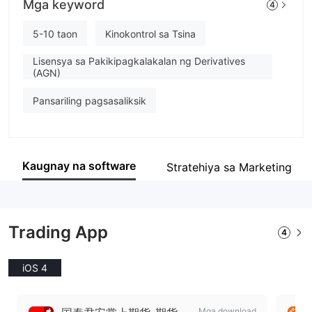
Mga keyword
4
GUOTAI HAITONG
empleyado ng kumpanya
5-10 taon
Kinokontrol sa Tsina
--
Lisensya sa Pakikipagkalakalan ng Derivatives
(AGN)
Pansariling pagsasaliksik
Kaugnay na software
Stratehiya sa Marketing
Trading App
4
iOS 4
Mga download