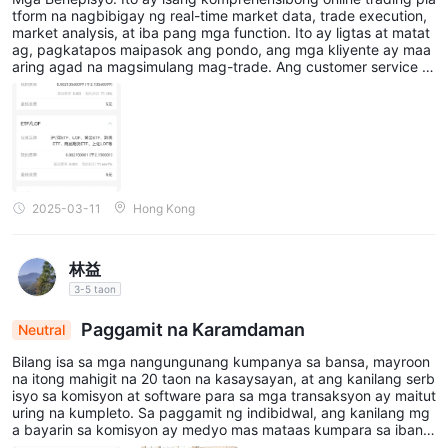
tform na nagbibigay ng real-time market data, trade execution,
market analysis, at iba pang mga function. Ito ay ligtas at matat
ag, pagkatapos maipasok ang pondo, ang mga kliyente ay maa
aring agad na magsimulang mag-trade. Ang customer service a
y mabilis tumugon at maaaring mabilis na malutas ang mga prob
lema. Ito rin ay sumusuporta sa iba't ibang wika, na nagiging ma
dali para sa mga tao. Mga Kakulangan: Ang komisyon ay medyo
mataas kumpara sa iba pang mga platform, ang mga propesyon
al na tool tulad ng quantitative strategy editor ay mahirap agad
na maunawaan, na nagreresulta sa mababang pagiging epektib
o ng mga transaksyon. Ang Chinese version ng mga research re
port ay may ilang oras na pagkaantala, at may ilang mga kontrat
2025-03-11
Hong Kong
a na walang Simplified Chinese version.
林益
3-5 taon
Paggamit na Karamdaman
Neutral
Bilang isa sa mga nangungunang kumpanya sa bansa, mayroon
na itong mahigit na 20 taon na kasaysayan, at ang kanilang serb
isyo sa komisyon at software para sa mga transaksyon ay maitut
uring na kumpleto. Sa paggamit ng indibidwal, ang kanilang mg
a bayarin sa komisyon ay medyo mas mataas kumpara sa ibang
mga plataporma, ngunit maaari rin itong mabawasan sa pamam