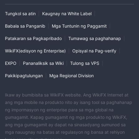
Tungkol sa atin
|
Kaugnay na White Label
|
Babala sa Panganib
|
Mga Tuntunin ng Paggamit
|
Patakaran sa Pagkapribado
|
Tumawag sa paghahanap
|
WikiFX(edisyon ng Enterprise)
|
Opisyal na Pag-verify
|
EXPO
|
Pananaliksik sa Wiki
|
Tulong sa VPS
|
Pakikipagtulungan
|
Mga Regional Division
Ikaw ay bumibisita sa WikiFX website. Ang WikiFX Internet at
ang mga mobile na produkto nito ay isang tool sa paghahanap
ng impormasyon ng enterprise para sa mga global na
gumagamit. Kapag gumagamit ng mga produkto ng WikiFX,
ang mga gumagamit ay dapat na sinasadyang sumunod sa
mga nauugnay na batas at regulasyon ng bansa at rehiyon