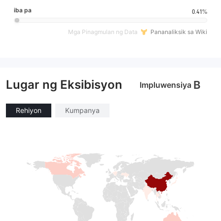
iba pa
0.41%
Mga Pinagmulan ng Data
Pananaliksik sa Wiki
Lugar ng Eksibisyon
B
Impluwensiya
Rehiyon
Kumpanya