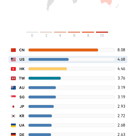
0
2
4
6
8
10
8.08
CN
4.68
US
4.46
HK
3.76
TW
3.19
AU
3.19
SG
2.93
JP
2.72
KR
2.68
UA
2.63
DE