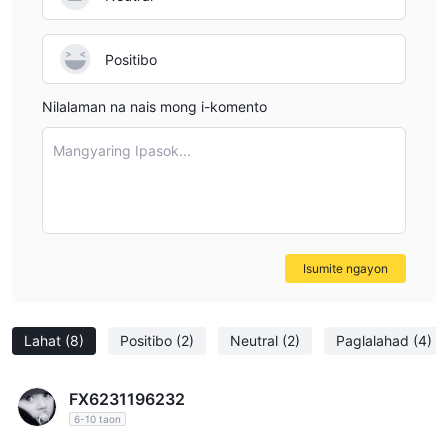
traders to remain cautious even with regulated platforms,
as other factors like fee structure, client support, and
Positibo
internal controls also play significant roles in a broker’s
trustworthiness. In summary, GUOTAI HAITONG’s license
Nilalaman na nais mong i-komento
and oversight by Chinese regulators give it a higher level
of credibility, though all traders should independently
Mangyaring Ipasok...
verify regulatory details and stay vigilant.
Isumite ngayon
Lahat
(8)
Positibo
(2)
Neutral
(2)
Paglalahad
(4)
FX6231196232
6-10 taon