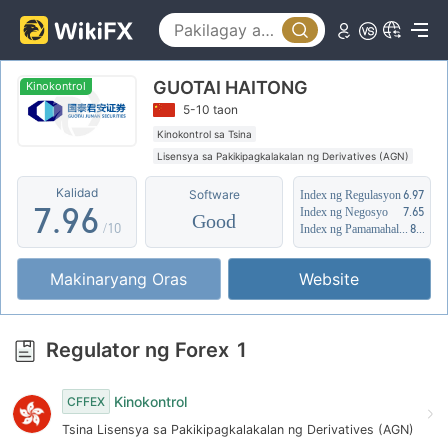
2
4
1
3
5
2
GUOTAI HAITONG
4
6
3
Kinokontrol
5-10 taon
5
7
4
Kinokontrol sa Tsina
Lisensya sa Pakikipagkalakalan ng Derivatives (AGN)
6
8
5
Pansariling pagsasaliksik
Kalidad
Software
Index ng Regulasyon
6.97
7
.
9
6
Index ng Negosyo
7.65
Good
/10
Index ng Pamamahala sa Panganib
8.64
8
7
Makinaryang Oras
Website
9
8
9
Regulator ng Forex
1
Kinokontrol
CFFEX
Tsina Lisensya sa Pakikipagkalakalan ng Derivatives (AGN)