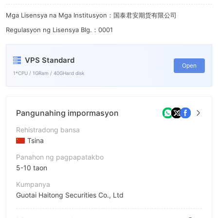
Mga Lisensya na Mga Institusyon：国泰君安期货有限公司
Regulasyon ng Lisensya Blg.：0001
VPS Standard
Open
1*CPU / 1GRam / 40GHard disk
Pangunahing impormasyon
Rehistradong bansa
Tsina
Panahon ng pagpapatakbo
5-10 taon
Kumpanya
Guotai Haitong Securities Co., Ltd
Pagwawasto