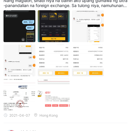
Nang maglaon, sinabi niya na dalhin ako upang gumawa ng ultra
-panandalian na foreign exchange. Sa tulong niya, namuhunan a
ko ng 1,000 US dolyar, kumita ng 30%, at matagumpay ang pag
-atras. Sa tuwing magkakaiba ang plano, ang kita ay nasa pagit
an ng 40-80%, ngunit ang turnover ay dapat na 80% kapag um
atras. Hindi ko natuloy ang malaking halaga ng pera sa gitna ng
plano. Ang serbisyo sa customer ay nagbibigay ng isang malayo
sa pampang account sa tuwing nag-recharge ako. Nagtaas ako
mula 15,000 US dolyar hanggang 80,000 US dolyar. Hindi ko bi
nawi ang pera sa gitna dahil hindi sapat ang paglilipat ng tungku
lin. Sa huli, nagdagdag ako ng 80,000, ngunit sa wakas ay nata
pos ang posisyon, at pagkatapos ay hindi ko makontak ang tao
ng ito. Dapat maging mapagmatyag ang bawat isa, panatilihing
bukas ang iyong mga mata at huwag malinlang!
2021-04-07
Hong Kong