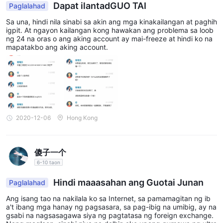
Dapat ilantadGUO TAI
Paglalahad
Sa una, hindi nila sinabi sa akin ang mga kinakailangan at paghih
igpit. At ngayon kailangan kong hawakan ang problema sa loob
ng 24 na oras o ang aking account ay mai-freeze at hindi ko na
mapatakbo ang aking account.
2020-12-06
Hong Kong
傻子一个
6-10 taon
Hindi maaasahan ang Guotai Junan
Paglalahad
Ang isang tao na nakilala ko sa Internet, sa pamamagitan ng ib
a't ibang mga hanay ng pagsasara, sa pag-ibig na umibig, ay na
gsabi na nagsasagawa siya ng pagtatasa ng foreign exchange.