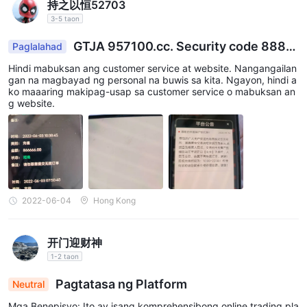
持之以恒52703
3-5 taon
GTJA 957100.cc. Security code 8886
Paglalahad
66
Hindi mabuksan ang customer service at website. Nangangailan
gan na magbayad ng personal na buwis sa kita. Ngayon, hindi a
ko maaaring makipag-usap sa customer service o mabuksan an
g website.
2022-06-04
Hong Kong
开门迎财神
1-2 taon
Pagtatasa ng Platform
Neutral
Mga Benepisyo: Ito ay isang komprehensibong online trading pla