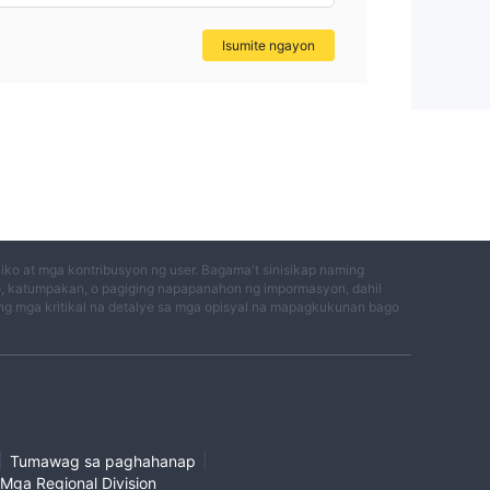
Isumite ngayon
ko at mga kontribusyon ng user. Bagama't sinisikap naming
o, katumpakan, o pagiging napapanahon ng impormasyon, dahil
g mga kritikal na detalye sa mga opisyal na mapagkukunan bago
|
|
Tumawag sa paghahanap
Mga Regional Division