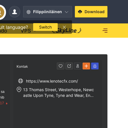
Filippiiniläinen
Download
ult language?
Switch
ado
VPS
Kontak
https://www.lenotecfx.com/
13 Thomas Street, Westerhope, Newc
 sa
astle Upon Tyne, Tyne and Wear, Engl
nib
and, NE5 5JJ
.17