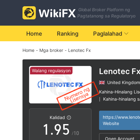
2
Global Broker Platform ng
3
Pagtatanong sa Regulatoryo
4
0
Home
Ranking
Paglalahad
Home
-
Mga broker
-
Lenotec Fx
5
1
6
2
Lenotec F
Walang regulasyon
United Kingdom
7
3
Kahina-Hinalang Li
Kahina-hinalang 
|
0
8
4
Mataas na potensy
|
https://www.lenot
Kalidad
1
.
9
5
Website
/10
Open Account