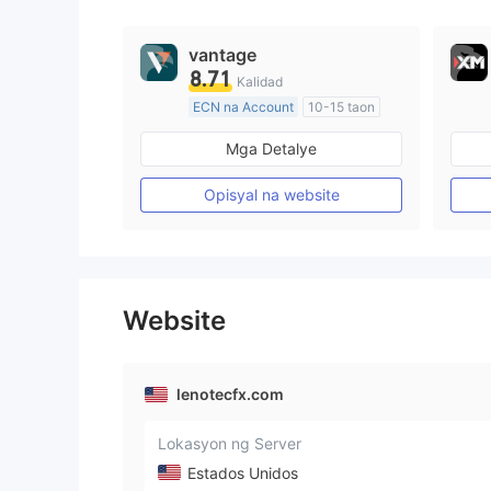
vantage
8.71
Kalidad
ECN na Account
10-15 taon
Kinokontrol sa Australia
Mga Detalye
Paggawa ng Market (MM)
Pangunahing label na MT4
Opisyal na website
Website
lenotecfx.com
Lokasyon ng Server
Estados Unidos