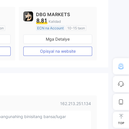
DBG MARKETS
8.81
Kalidad
aon
ECN na Account
10-15 taon
Kinokontrol sa Australia
Mga Detalye
Paggawa ng Market (MM)
Pangunahing label na MT4
Opisyal na website
162.213.251.134
angunahing binisitang bansa/lugar
TOP