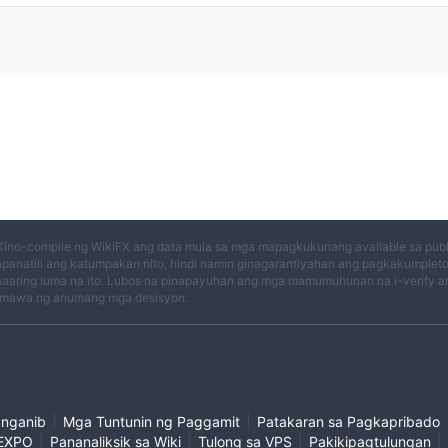
Kino-compile ng WikiFX ang data mula sa mga mapagkukunang available sa publi
panatili ang katumpakan nito, hindi namin ginagarantiyahan ang pagkakumplet
aaring luma na ito. Lubos na pinapayuhan ang mga mamumuhunan na i-verify an
mawa ng anumang mga desisyon.
|
|
anganib
Mga Tuntunin ng Paggamit
Patakaran sa Pagkapribado
|
|
|
|
EXPO
Pananaliksik sa Wiki
Tulong sa VPS
Pakikipagtulungan