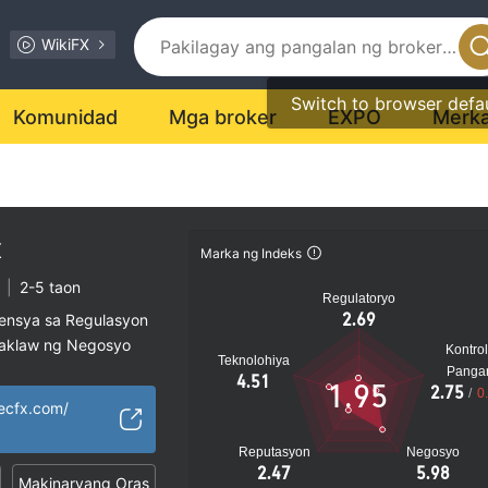
WikiFX
Switch to browser defa
Komunidad
Mga broker
EXPO
Merk
x
Marka ng Indeks
|
2-5 taon
Regulatoryo
2.69
sensya sa Regulasyon
saklaw ng Negosyo
Kontrol
Teknolohiya
al na peligro
Panga
4.51
1.95
2.75
/
0
ecfx.com/
Reputasyon
Negosyo
2.47
5.98
Makinaryang Oras