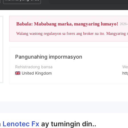
Babala: Mababang marka, mangyaring lumayo!
2026-
Walang wastong regulasyon sa forex ang broker na ito. Mangyaring
Pangunahing impormasyon
Rehistradong bansa
We
United Kingdom
ht
Panahon ng pagpapatakbo
ad
2-5 taon
Kumpanya
Lenotec Fx
a
Lenotec Fx
ay tumingin din..