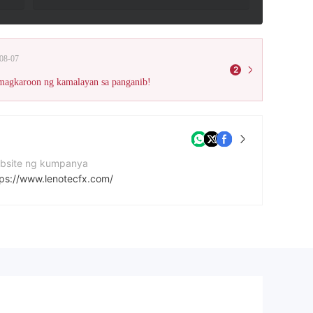
08-07
2
 magkaroon ng kamalayan sa panganib!
bsite ng kumpanya
tps://www.lenotecfx.com/
dress ng kumpanya
13 Thomas Street, Westerhope, Newcastle Upon Tyne, Tyne and Wear, England, NE5 5JJ