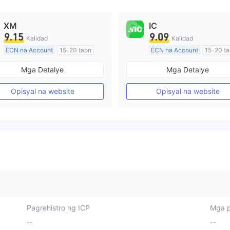
XM
IC
9.15
9.09
Kalidad
Kalidad
ECN na Account
15-20 taon
ECN na Account
15-20 t
Kinokontrol sa Australia
Kinokontrol sa Australia
Mga Detalye
Mga Detalye
Paggawa ng Market (MM)
Paggawa ng Market (MM)
Pangunahing label na MT4
Pangunahing label na MT4
Opisyal na website
Opisyal na website
Pagrehistro ng ICP
Mga p
--
--