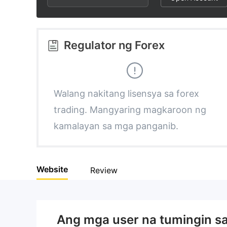
2
6
3
7
Regulator ng Forex
4
8
5
9
Walang nakitang lisensya sa forex
trading. Mangyaring magkaroon ng
6
kamalayan sa mga panganib.
7
Website
Review
8
9
Ang mga user na tumingin s