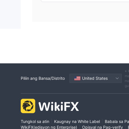
※ 
ma
Piliin ang Bansa/Distrito
United States
ma
gu
|
|
Tungkol sa atin
Kaugnay na White Label
Babala sa P
|
|
WikiFX(edisyon ng Enterprise)
Opisyal na Pag-verify