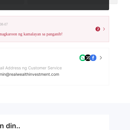
08-07
2
 magkaroon ng kamalayan sa panganib!
ail Address ng Customer Service
min@realwealthinvestment.com
bsite ng kumpanya
tps://realwealthinvestment.com/
dress ng kumpanya
497 Green Lanes, London, England, N13 4BS London, England
n din..