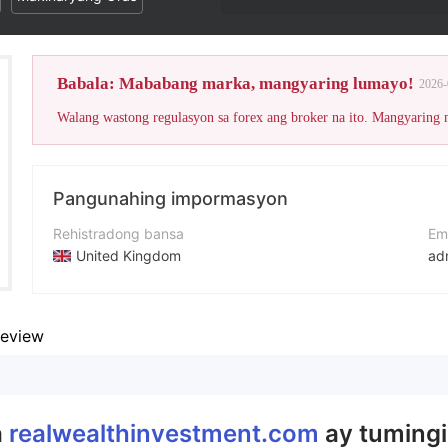
Babala: Mababang marka, mangyaring lumayo!
2026-
Walang wastong regulasyon sa forex ang broker na ito. Mangyaring
Pangunahing impormasyon
Rehistradong bansa
Em
United Kingdom
ad
Panahon ng pagpapatakbo
We
2-5 taon
ht
eview
Kumpanya
ad
realwealthinvestment.com
a
realwealthinvestment.com
ay tumingi