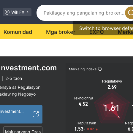
WikiFX
Switch to browser defa
Komunidad
Mga broker
EXPO
Merk
hinvestment.com
Marka ng Indeks
|
2-5 taon
Regulatoryo
2.69
sensya sa Regulasyon
saklaw ng Negosyo
Teknolohiya
al na peligro
4.52
1.61
https://realwealthinvestment.com/
Reputasyon
Neg
1.53
6.
/
0.82
Makinaryang Oras