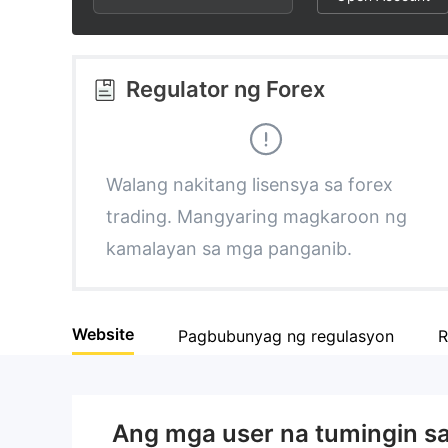
2
7
2
3
8
3
Regulator ng Forex
4
9
4
5
5
Walang nakitang lisensya sa forex
trading. Mangyaring magkaroon ng
6
6
kamalayan sa mga panganib.
7
7
Website
Pagbubunyag ng regulasyon
R
8
8
9
9
Ang mga user na tumingin s