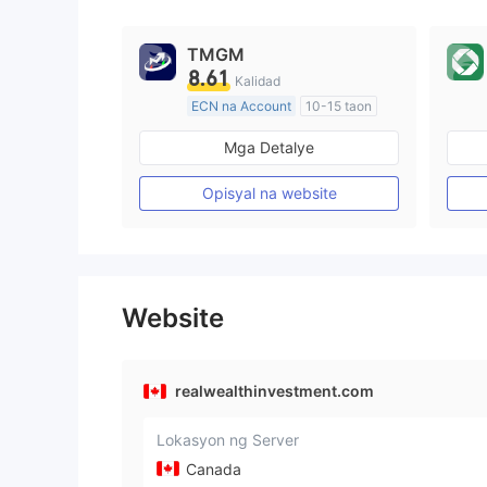
TMGM
8.61
Kalidad
ECN na Account
10-15 taon
Kinokontrol sa Australia
Mga Detalye
Paggawa ng Market (MM)
Pangunahing label na MT4
Opisyal na website
Website
realwealthinvestment.com
Lokasyon ng Server
Canada