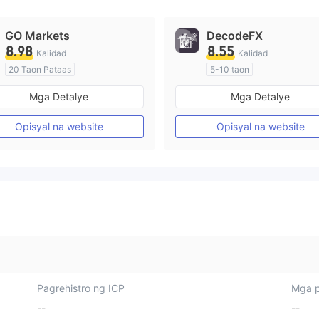
GO Markets
DecodeFX
8.98
8.55
Kalidad
Kalidad
20 Taon Pataas
5-10 taon
Kinokontrol sa Australia
Kinokontrol sa Australia
Mga Detalye
Mga Detalye
Paggawa ng Market (MM)
Paggawa ng Market (MM)
cTrader
Pangunahing label na MT4
Opisyal na website
Opisyal na website
Pagrehistro ng ICP
Mga p
--
--