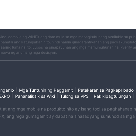
Kino-compile ng WikiFX ang data mula sa mga mapagkukunang available sa publi
panatili ang katumpakan nito, hindi namin ginagarantiyahan ang pagkakumplet
aaring luma na ito. Lubos na pinapayuhan ang mga mamumuhunan na i-verify an
mawa ng anumang mga desisyon.
|
|
anganib
Mga Tuntunin ng Paggamit
Patakaran sa Pagkapribado
|
|
|
|
EXPO
Pananaliksik sa Wiki
Tulong sa VPS
Pakikipagtulungan
et at ang mga mobile na produkto nito ay isang tool sa paghahanap
X, ang mga gumagamit ay dapat na sinasadyang sumunod sa mga na