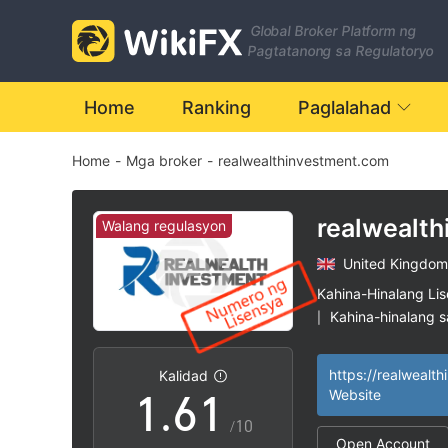
Global Broker Platform ng
0
Pagtatanong sa Regulatoryo
1
Home
Ranking
Paglalahad
Home
-
Mga broker
-
realwealthinvestment.com
2
3
realwealt
Walang regulasyon
United Kingdom
4
Kahina-Hinalang Li
Kahina-hinalang 
|
0
5
0
Mataas na potensy
|
Kalidad
1
.
6
1
Website
/10
Open Account