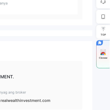
anya
TOP
Chrome
TMENT.
nyag ang broker
realwealthinvestment.com