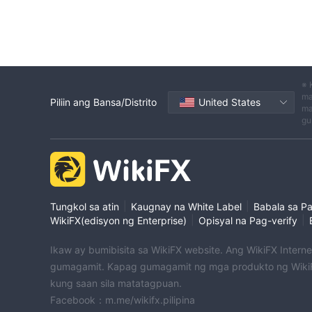
※ 
ma
Piliin ang Bansa/Distrito
United States
ma
gu
|
|
Tungkol sa atin
Kaugnay na White Label
Babala sa P
|
|
WikiFX(edisyon ng Enterprise)
Opisyal na Pag-verify
Ikaw ay bumibisita sa WikiFX website. Ang WikiFX Intern
gumagamit. Kapag gumagamit ng mga produkto ng WikiF
kung saan sila matatagpuan.
Facebook：m.me/wikifx.pilipina