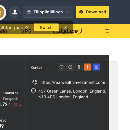
Filippiiniläinen
Download
ult language?
Switch
ado
VPS
Kontak
https://realwealthinvestment.com/
497 Green Lanes, London, England,
Kontrol sa
N13 4BS London, England
Panganib
1.72
/
1.22
osyo
09