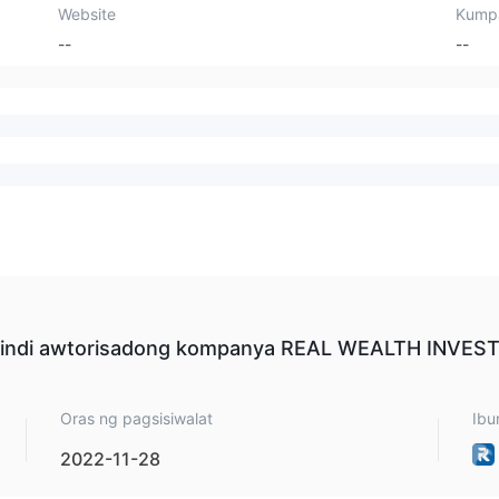
Website
Kump
--
--
 hindi awtorisadong kompanya REAL WEALTH INVES
Oras ng pagsisiwalat
Ibu
2022-11-28