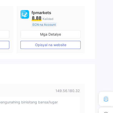
fpmarkets
8.88
Kalidad
ECN na Account
20 Taon Pataas
Mga Detalye
Kinokontrol sa Australia
Paggawa ng Market (MM)
Opisyal na website
Pangunahing label na MT4
149.56.180.32
angunahing binisitang bansa/lugar