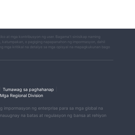
ko at mga kontribusyon ng user. Bagama't sinisikap naming
o, katumpakan, o pagiging napapanahon ng impormasyon, dahil
g mga kritikal na detalye sa mga opisyal na mapagkukunan bago
|
|
Tumawag sa paghahanap
Mga Regional Division
 ng impormasyon ng enterprise para sa mga global na
uugnay na batas at regulasyon ng bansa at rehiyon