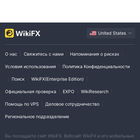
United States
О нас
|
Свяжитесь с нами
|
Напоминания о рисках
|
Условия использования
|
Политика Конфиденциальности
|
Поиск
|
WikiFX(Enterprise Edition)
|
Официальная проверка
|
EXPO
|
WikiResearch
|
Помощь по VPS
|
Деловое сотрудничество
|
Региональное подразделение
Вы посещаете сайт WikiFX. Вебсайт WikiFX и его мобильные