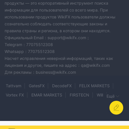
продукты — это корпоративный инструмент поиска
информации для пользователей со всего мира. При
использовании продуктов WikiFX пользователи должны
сознательно соблюдать соответствующие законы и
правила страны и региона, в котором они находятся.
Официальный Email：support@wikifx.com；
Telegram：77075512308
Whatsapp：77075512308
Насчет исправления неверной информаций, таких как
лицензия и другое, пишите на адрес：qa@wikifx.com
Для рекламы：business@wikifx.com
Tattvam
GatesFX
DecodeFX
FELIX MARKETS
Vortex FX
EMAR MARKETS
FIRSTECN
Will
Ещё
Fintradix
Milliva
HK Fortune
PGMarkets
FXOpulence
JD Trader
Swiss Capital Markets
Spectrum FX
F1 Capitals
Apexoptiontrades