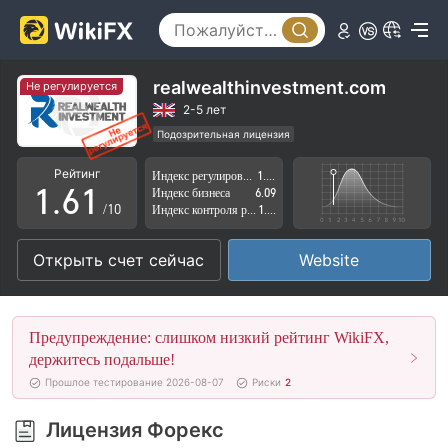
1
2
3
realwealthinvestment.com
Не регулируется
4
2-5 лет
Подозрительная лицензия
0
5
0
Регион деятельности подозрителен
Рейтинг
Индекс регулирования
1.53
Высокие потенциальные риски
1
.
6
1
Индекс бизнеса
6.09
/10
Индекс контроля рисков
1.72
2
7
2
Открыть счет сейчас
Website
3
8
3
4
9
4
Предупреждение: слишком низкий рейтинг WikiFX,
5
5
держитесь подальше!
Прошлое тестирование 2026-08-07
Риски
2
6
6
Лицензия Форекс
7
7