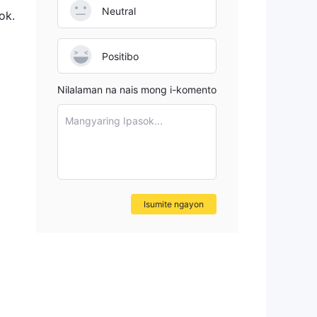
Neutral
ok.
ble
Positibo
g
Nilalaman na nais mong i-komento
Mangyaring Ipasok...
ay
ra
Isumite ngayon