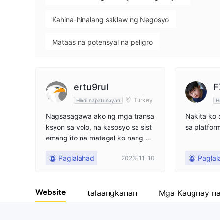
9
Kahina-hinalang saklaw ng Negosyo
Mataas na potensyal na peligro
ertu9rul
F
Turkey
Hindi napatunayan
H
Nagsasagawa ako ng mga transa
Nakita ko 
ksyon sa volo, na kasosyo sa sist
sa platfor
emang ito na matagal ko nang pi
nasok. Wala silang sinabi. Tahimik
Paglalahad
Paglal
2023-11-10
lang akong naghihintay. Gusto ko
ng paliwanag at pera.
Website
talaangkanan
Mga Kaugnay n