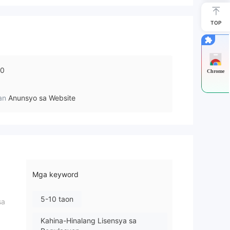
TOP
10
Chrome
an
Anunsyo sa Website
Mga keyword
5-10 taon
sa
Kahina-Hinalang Lisensya sa