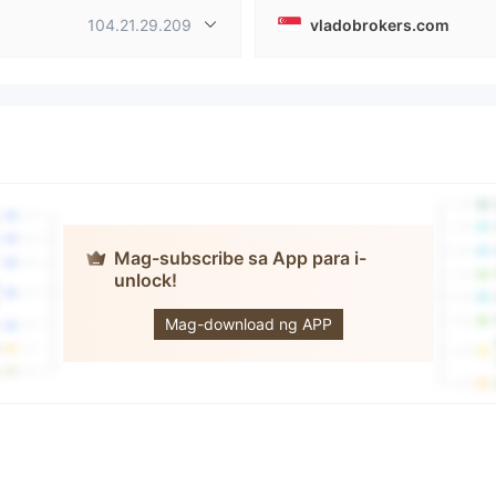
104.21.29.209
vladobrokers.com
Mag-subscribe sa App para i-
unlock!
Vlado
Mag-download ng APP