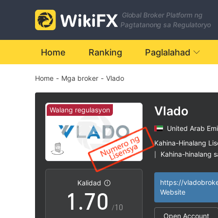
0
Global Broker Platform ng
1
Pagtatanong sa Regulatoryo
2
Home
Ranking
Paglalahad
Home
-
Mga broker
-
Vlado
3
4
Vlado
Walang regulasyon
United Arab Emi
5
Kahina-Hinalang Li
Kahina-hinalang 
|
0
6
Mataas na potensy
|
https://vladobrok
Kalidad
1
.
7
0
Website
/10
Open Account