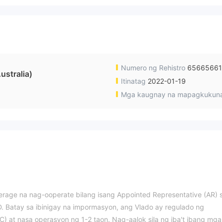
Numero ng Rehistro
6566566
stralia)
Itinatag
2022-01-19
Mga kaugnay na mapagkukun
rage na nag-ooperate bilang isang Appointed Representative (AR) 
 Batay sa ibinigay na impormasyon, ang Vlado ay regulado ng
C) at nasa operasyon ng 1-2 taon. Nag-aalok sila ng iba't ibang mga