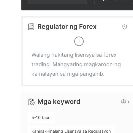
2
8
1
3
9
2
Regulator ng Forex
4
3
5
4
Walang nakitang lisensya sa forex
trading. Mangyaring magkaroon ng
6
5
kamalayan sa mga panganib.
7
6
Mga keyword
4
8
7
5-10 taon
9
8
Kahina-Hinalang Lisensya sa Regulasyon