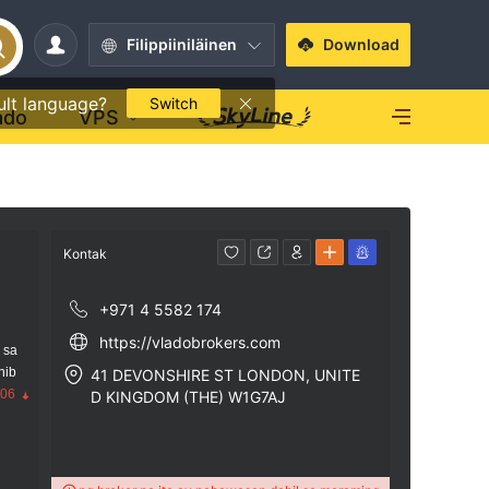
Filippiiniläinen
Download
ult language?
Switch
ado
VPS
Kontak
+971 4 5582 174
https://vladobrokers.com
 sa
nib
41 DEVONSHIRE ST LONDON, UNITE
.06
D KINGDOM (THE) W1G7AJ