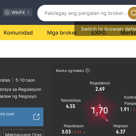
WikiFX
Switch to browser defa
Komunidad
Mga broker
EXPO
Merk
Marka ng Indeks
rates
|
5-10 taon
Regulatoryo
2.69
sensya sa Regulasyon
saklaw ng Negosyo
Kontrol
Teknolohiya
al na peligro
Panga
4.55
1.70
1.91
/
1
ers.com
Reputasyon
Negosyo
3.03
6.37
/
0.26
Makinaryang Oras