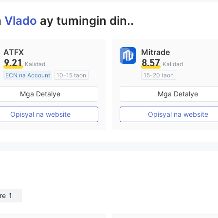
a
Vlado
ay tumingin din..
ATFX
Mitrade
9.21
8.57
Kalidad
Kalidad
ECN na Account
10-15 taon
15-20 taon
Kinokontrol sa Australia
Kinokontrol sa Australia
Mga Detalye
Mga Detalye
Paggawa ng Market (MM)
Paggawa ng Market (MM)
Pangunahing label na MT4
Pansariling pagsasaliksik
Opisyal na website
Opisyal na website
re
1