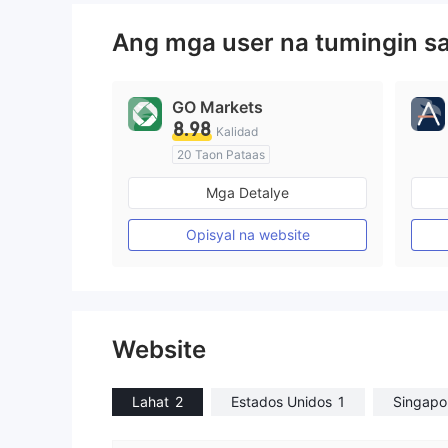
Ang mga user na tumingin s
GO Markets
8.98
Kalidad
20 Taon Pataas
Kinokontrol sa Australia
Mga Detalye
Paggawa ng Market (MM)
cTrader
Opisyal na website
Website
Lahat
2
Estados Unidos
1
Singapo