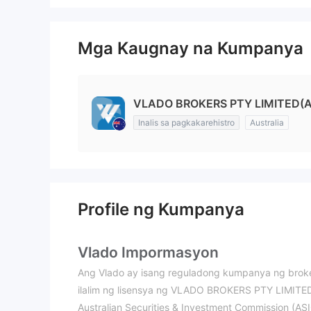
Mga Kaugnay na Kumpanya
VLADO BROKERS PTY LIMITED(Au
Inalis sa pagkakarehistro
Australia
Profile ng Kumpanya
Vlado Impormasyon
Ang Vlado ay isang reguladong kumpanya ng broke
ilalim ng lisensya ng VLADO BROKERS PTY LIMITED.
Australian Securities & Investment Commission (ASI