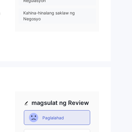
Regulasyon
Kahina-hinalang saklaw ng
g
Negosyo
y
Mataas na potensyal na peligro
la
sa
magsulat ng Review
a
Paglalahad