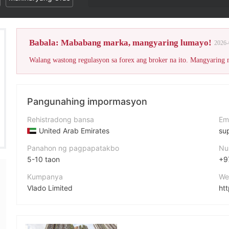
Ang Wik
Babala: Mababang marka, mangyaring lumayo!
2026-
Walang wastong regulasyon sa forex ang broker na ito. Mangyaring
Pangunahing impormasyon
Rehistradong bansa
Em
United Arab Emirates
su
Panahon ng pagpapatakbo
Nu
5-10 taon
+9
Kumpanya
We
Vlado Limited
ht
Pagwawasto
ad
Vlado