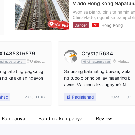
Vlado Hong Kong Napatuna
empleyado ng kumpanya
Fa
--
Ayon sa plano, binisita namin a
ChinaVlado, ngunit sa pampubli
namin nakita ang pangalan ng
Hong Kong
Danger
nagpapahiwatig na ang broker a
mga mamumuhunan ang kanilan
pagsasaalang-alang.
X1485316579
Crystal7634
United A
Malaysi
indi napatunayan
Hindi napatunayan
rab Emir
a
ates
ang lahat ng pagkalugi
Sa unang kalahating buwan, wala
m ng kalakalan ngayon
ng tubo o principal ay maaaring b
awiin. Malicious loss ngayon? Nag
-invest ako ng $17,000 dito.
ahad
Paglalahad
2023-11-07
2023-11-07
a Kumpanya
Buod ng kumpanya
Review