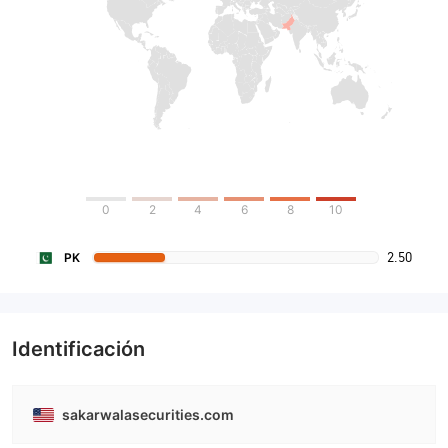
0
2
4
6
8
10
2.50
PK
Identificación
sakarwalasecurities.com