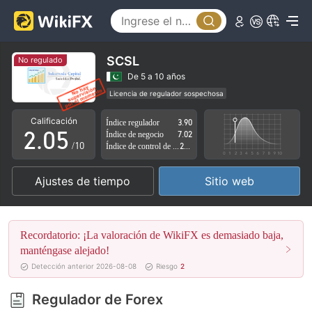
0
1
2
SCSL
No regulado
0
3
De 5 a 10 años
Licencia de regulador sospechosa
1
4
Zona de negocio sospechoso
Riesgo potencial alto
Calificación
Índice regulador
3.90
2
.
0
5
Índice de negocio
7.02
/10
Índice de control de riesgo
2.88
3
1
6
Ajustes de tiempo
Sitio web
4
2
7
5
3
8
Recordatorio: ¡La valoración de WikiFX es demasiado baja,
6
4
9
manténgase alejado!
Detección anterior 2026-08-08
Riesgo
2
7
5
Regulador de Forex
8
6