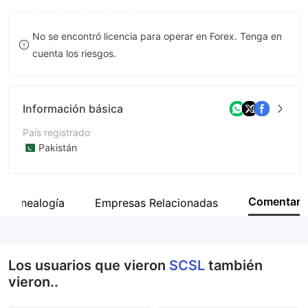
9
7
No se encontró licencia para operar en Forex. Tenga en
8
cuenta los riesgos.
9
Información básica
País registrado
Pakistán
Período de Funcionamiento
De 5 a 10 años
Comentar
Genealogía
Empresas Relacionadas
Empresa
Sakarwala Capital Securities (Private) Limited
Los usuarios que vieron
SCSL
también
vieron..