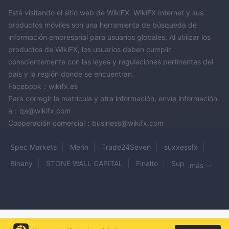
Está visitando el sitio web de WikiFX. WikiFX Internet y sus
productos móviles son una herramienta de búsqueda de
información empresarial para usuarios globales. Al utilizar los
productos de WikiFX, los usuarios deben cumplir
conscientemente con las leyes y regulaciones pertinentes del
país y la región donde se encuentran.
Facebook：wikifx.es
Para corregir la matrícula y otra información, envíe información
a：qa@wikifx.com
Cooperación comercial：business@wikifx.com
Spec Markets
Merin
Trade24Seven
suxxessfx
Binany
STONE WALL CAPITAL
Finalto
SuperFin
más
OrcaraGold Exclusive
Zooe
NEOLINFX
EE TRADE
24five
Finecsa
scapbroker
Rineplex
MaxFx
HOXTON
Wealth Trade Investment Company