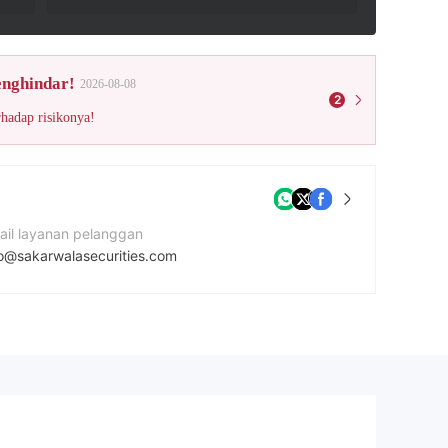
enghindar!
2026-08-08
2
rhadap risikonya!
ail layanan pelanggan
fo@sakarwalasecurities.com
mor kontak
22132428303
tus Perusahaan
p://sakarwalasecurities.com/