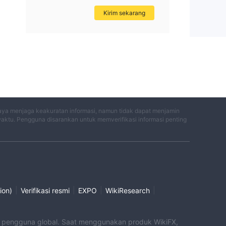
Kirim sekarang
aya menjaga keakuratan informasi, namun tidak dapat menjamin
waktu. Pengguna disarankan untuk memverifikasi informasi penting
|
|
|
|
ion)
Verifikasi resmi
EXPO
WikiResearch
uk pengguna global. Saat menggunakan produk WikiFX,