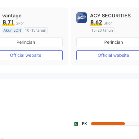
vantage
ACY SECURITIES
8.71
8.62
Skor
Skor
Akun ECN
10-15 tahun
15-20 tahun
Diatur di Australia
Diatur di Australia
Perincian
Perincian
Market Maker (MM)
Market Maker (MM)
Lisensi Penuh MT4
Lisensi Penuh MT4
Official website
Official website
PK