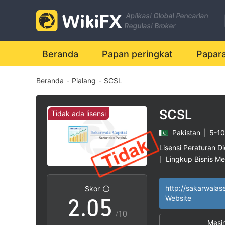
Aplikasi Global Pencarian
Regulasi Broker
0
Beranda
Papan peringkat
Papar
Beranda
-
Pialang
-
SCSL
1
2
SCSL
Tidak ada lisensi
Pakistan
|
5-10
0
3
Lisensi Peraturan Di
Lingkup Bisnis M
|
1
4
Potensi risiko ting
|
Skor
2
.
0
5
Website
/10
Mesi