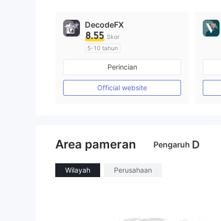
9
DecodeFX
8.55
Skor
5-10 tahun
Diatur di Australia
Perincian
Market Maker (MM)
Lisensi Penuh MT4
Official website
Area pameran
D
Pengaruh
Wilayah
Perusahaan