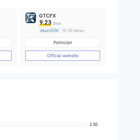
GTCFX
9.23
Skor
Akun ECN
15-20 tahun
Diatur di Kerajaan Inggris
Perincian
Market Maker (MM)
Lisensi Penuh MT4
Official website
2.50