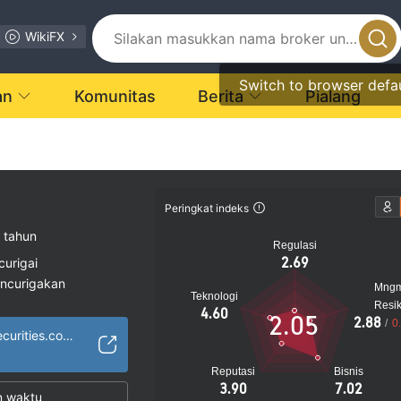
WikiFX
Switch to browser defa
an
Komunitas
Berita
Pialang
Peringkat indeks
 tahun
Regulasi
2.69
curigai
encurigakan
Mng
Teknologi
gi
Resi
4.60
2.05
2.88
/
0
http://sakarwalasecurities.com/
Reputasi
Bisnis
3.90
7.02
n waktu