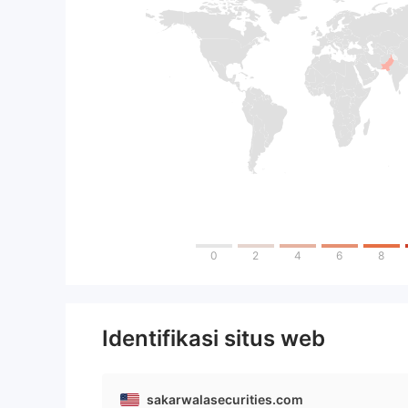
0
2
4
6
8
Identifikasi situs web
sakarwalasecurities.com