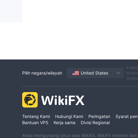
※ Wiki
Pilih negara/wilayah
United States
bahwa 
langsu
|
|
|
Tentang Kami
Hubungi Kami
Peringatan
Syarat pe
|
|
Bantuan VPS
Kerja sama
Divisi Regional
Anda mengunjungi situs web WikiFX. WikiFX Internet dan