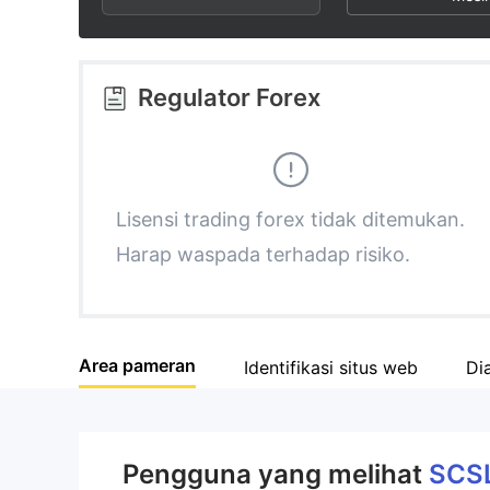
3
1
6
4
2
7
Regulator Forex
5
3
8
6
4
9
Lisensi trading forex tidak ditemukan.
Harap waspada terhadap risiko.
7
5
8
6
Area pameran
Identifikasi situs web
Di
9
7
8
Pengguna yang melihat
SCS