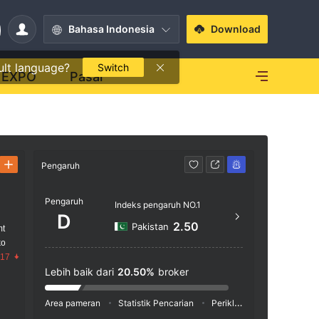
Bahasa Indonesia
Download
ult language?
Switch
EXPO
Pasar
Pengaruh
Kontak
Pengaruh
+92 
Indeks pengaruh NO.1
D
http:
2.50
Pakistan
mt
ko
114, 3
.17
e Building Off II Chundrigar Road Kara
Lebih baik dari
20.50%
broker
chi, 7
Area pameran
Statistik Pencarian
Periklanan
Indeks Medi