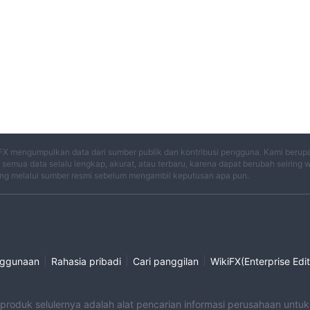
FX mengumpulkan data dari sumber publik dan kontribusi pengguna. Kami berup
semua data selalu lengkap, akurat, atau terbaru, karena dapat berubah seiring 
ng melalui sumber resmi sebelum mengambil keputusan apa pun.
|
|
|
nggunaan
Rahasia pribadi
Cari panggilan
WikiFX(Enterprise Edit
 produk selulernya adalah alat pencarian informasi perusahaan unt