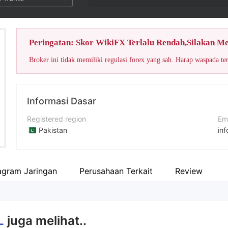
Peringatan: Skor WikiFX Terlalu Rendah,Silakan M
Broker ini tidak memiliki regulasi forex yang sah. Harap waspada te
Informasi Dasar
Registered region
Em
Pakistan
in
Periode operasi
No
5-10 tahun
+9
agram Jaringan
Perusahaan Terkait
Review
Nama perusahaan
Si
Sakarwala Capital Securities (Private) Limited
htt
L
juga melihat..