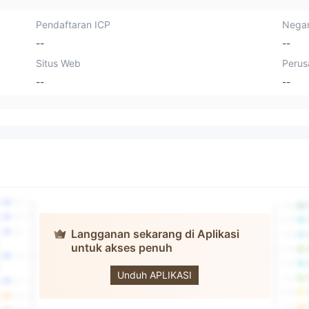
Pendaftaran ICP
Negar
--
--
Situs Web
Perus
--
--
Langganan sekarang di Aplikasi
untuk akses penuh
SCSL
Unduh APLIKASI