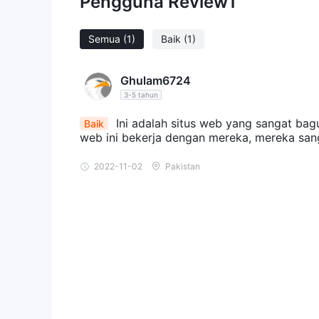
Pengguna Review
1
Semua
(1)
Baik
(1)
Ghulam6724
3-5 tahun
Ini adalah situs web yang sangat bag
Baik
web ini bekerja dengan mereka, mereka sa
2022-11-02
Pakistan