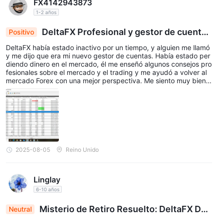
FX4142943873
1-2 años
DeltaFX Profesional y gestor de cuentas
Positivo
responsable
DeltaFX había estado inactivo por un tiempo, y alguien me llamó
y me dijo que era mi nuevo gestor de cuentas. Había estado per
diendo dinero en el mercado, él me enseñó algunos consejos pro
fesionales sobre el mercado y el trading y me ayudó a volver al
mercado Forex con una mejor perspectiva. Me siento muy bien c
on su apoyo. Este modelo de apoyo que tienen es genial para m
í.
2025-08-05
Reino Unido
Linglay
6-10 años
Misterio de Retiro Resuelto: DeltaFX De
Neutral