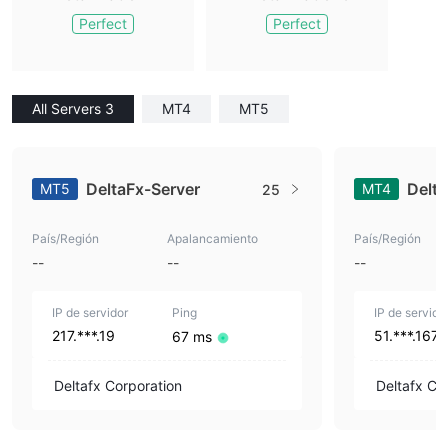
Perfect
Perfect
All Servers 3
MT4
MT5
DeltaFx-Server
Delt
MT5
MT4
25
País/Región
Apalancamiento
País/Región
--
--
--
IP de servidor
Ping
IP de servido
217.***.19
51.***.167
67 ms
Deltafx Corporation
Deltafx Co