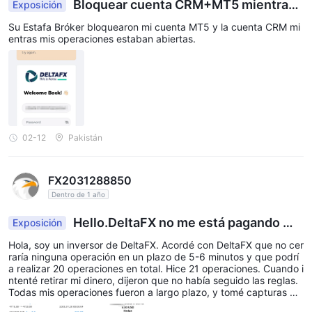
Bloquear cuenta CRM+MT5 mientras l
Exposición
as operaciones estaban activas
Su Estafa Bróker bloquearon mi cuenta MT5 y la cuenta CRM mi
entras mis operaciones estaban abiertas.
02-12
Pakistán
FX2031288850
Dentro de 1 año
Hello.DeltaFX no me está pagando mi
Exposición
dinero.
Hola, soy un inversor de DeltaFX. Acordé con DeltaFX que no cer
raría ninguna operación en un plazo de 5-6 minutos y que podrí
a realizar 20 operaciones en total. Hice 21 operaciones. Cuando i
ntenté retirar mi dinero, dijeron que no había seguido las reglas.
Todas mis operaciones fueron a largo plazo, y tomé capturas de
pantalla. ¿En qué empresa podemos confiar para invertir? Confis