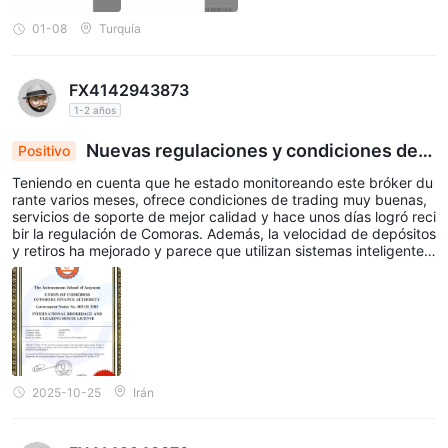
01-08
Turquía
FX4142943873
1-2 años
Nuevas regulaciones y condiciones de n
Positivo
egociación
Teniendo en cuenta que he estado monitoreando este bróker du
rante varios meses, ofrece condiciones de trading muy buenas,
servicios de soporte de mejor calidad y hace unos días logró reci
bir la regulación de Comoras. Además, la velocidad de depósitos
y retiros ha mejorado y parece que utilizan sistemas inteligentes
para monitorear a los traders, lo que les ha permitido liquidar los
retiros rápidamente. Estas son buenas señales.
2025-10-25
Irán