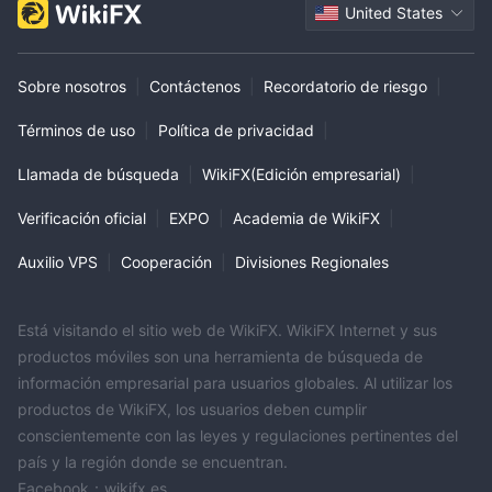
United States
Sobre nosotros
|
Contáctenos
|
Recordatorio de riesgo
|
Términos de uso
|
Política de privacidad
|
Llamada de búsqueda
|
WikiFX(Edición empresarial)
|
Verificación oficial
|
EXPO
|
Academia de WikiFX
|
Auxilio VPS
|
Cooperación
|
Divisiones Regionales
Está visitando el sitio web de WikiFX. WikiFX Internet y sus
productos móviles son una herramienta de búsqueda de
información empresarial para usuarios globales. Al utilizar los
productos de WikiFX, los usuarios deben cumplir
conscientemente con las leyes y regulaciones pertinentes del
país y la región donde se encuentran.
Facebook：wikifx.es