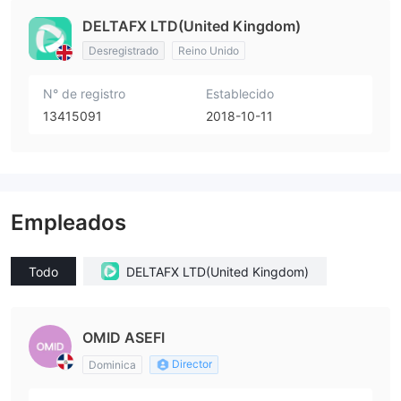
DELTAFX LTD(United Kingdom)
Desregistrado
Reino Unido
N° de registro
Establecido
13415091
2018-10-11
Empleados
Todo
DELTAFX LTD(United Kingdom)
OMID ASEFI
Director
Dominica