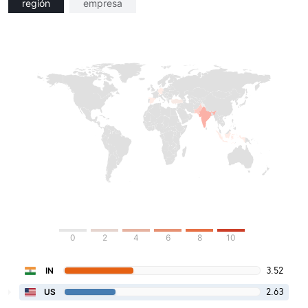
región
empresa
0
2
4
6
8
10
3.52
IN
2.63
US