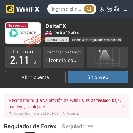
DeltaFX
No regulado
0
De 5 a 10 años
Cuenta ECN
Licencia de regulador sospechosa
1
0
0
Licencia completa de MT4
Negocio global
Calificación
Identificación MT4/5
Riesgo potencial alto
2
.
1
1
Licencia completa
/10
3
2
2
Abrir cuenta
Sitio web
4
3
3
5
4
4
Recordatorio: ¡La valoración de WikiFX es demasiado baja,
6
5
5
manténgase alejado!
Detección anterior 2026-08-09
Riesgo
2
7
6
6
Regulador de Forex
Reguladores 1
8
7
7