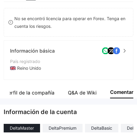
9
8
8
9
9
No se encontró licencia para operar en Forex. Tenga en
cuenta los riesgos.
Información básica
País registrado
Reino Unido
Período de Funcionamiento
De 5 a 10 años
Comentar
Perfil de la compañía
Q&A de Wiki
Empresa
DeltaFx Partnership
Información de la cuenta
DeltaMaster
DeltaPremium
DeltaBasic
Delt