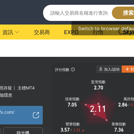
搜索
Switch to browser defau
資訊
交易商
EXPO
行情
加入/認領
評分指數
監管指數
2.70
照存疑
主標MT4
|
險隱患
技術指數
風控
7.05
2.86
/
0
2.11
fx.com/
聲譽指數
業務指數
3.57
7.36
/
1.31
時光機