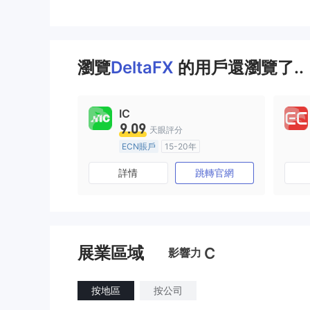
瀏覽
DeltaFX
的用戶還瀏覽了..
IC
9.09
天眼評分
ECN賬戶
15-20年
澳大利亞監管
全牌照 (MM)
詳情
跳轉官網
主標MT4
展業區域
C
影響力
按地區
按公司