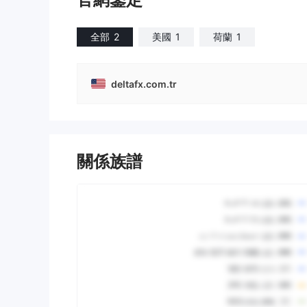
全部
2
美國
1
荷蘭
1
deltafx.com.tr
關係族譜