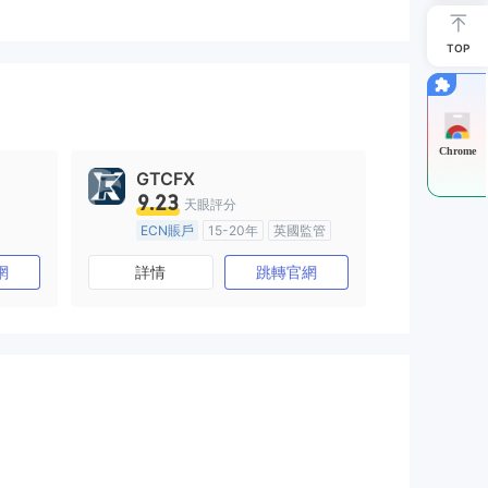
TOP
Chrome
GTCFX
9.23
天眼評分
ECN賬戶
15-20年
英國監管
全牌照 (MM)
主標MT4
網
詳情
跳轉官網