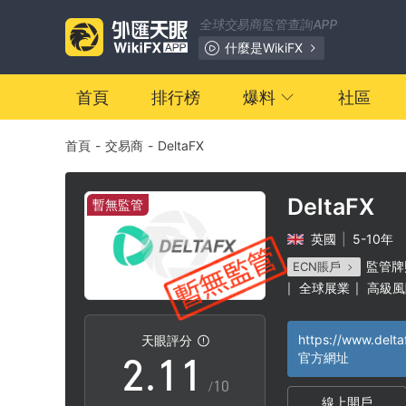
全球交易商監管查詢APP
什麼是WikiFX
首頁
排行榜
爆料
社區
首頁
-
交易商
-
DeltaFX
DeltaFX
暫無監管
英國
|
5-10年
0
監管牌
ECN賬戶
全球展業
高級風
|
|
1
0
0
https://www.delta
天眼評分
2
.
1
1
官方網址
/10
線上開戶