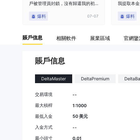
戶被管理員封鎖，沒有歸還我的初
我提取本金
始存款和我所賺取的利潤
爆料
爆料
07-07
賬戶信息
相關軟件
展業區域
官網鑒
賬戶信息
DeltaMaster
DeltaPremium
DeltaBa
交易環境
--
最大槓桿
1:1000
最低入金
50 美元
入金方式
--
最小頭寸
0.01