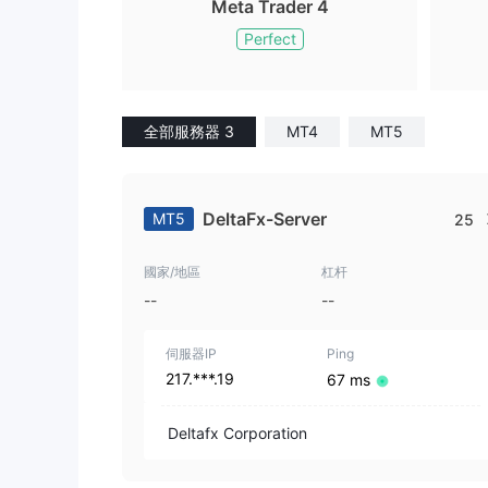
Meta Trader 4
Perfect
全部服務器 3
MT4
MT5
DeltaFx-Server
MT5
25
國家/地區
杠杆
--
--
伺服器IP
Ping
217.***.19
67 ms
Deltafx Corporation