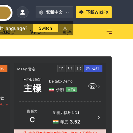
繁體中文
下載WikiFX
lt language?
Switch
VPS
直播
爆料
對比
MT4/5鑒定
MT4/5鑒定
MT4/5鑒定
Deltafx-Demo
主標
26
伊朗
MT4
指數
服務器
.41
影響力
Deltaf
影響力指數 NO.1
C
服務器
3.52
印度