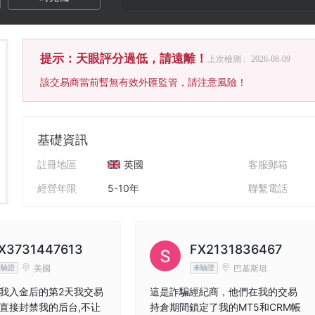
提示：天眼評分過低，請遠離！
上次檢測 :
2026-08-09
該交易商當前暫無有效外匯監管，請注意風險！
基礎資訊
註冊地區
英國
客服郵箱
經營年限
5-10年
聯繫電話
公司全稱
DeltaFx Partnership
公司網址
X3731447613
FX2131836467
美國
巴基斯坦
未驗證
未驗證
我入金后的第2天我交易
這是詐騙經紀商，他們在我的交易
直接封禁我的后台,不让
持倉期間鎖定了我的MT5和CRM帳