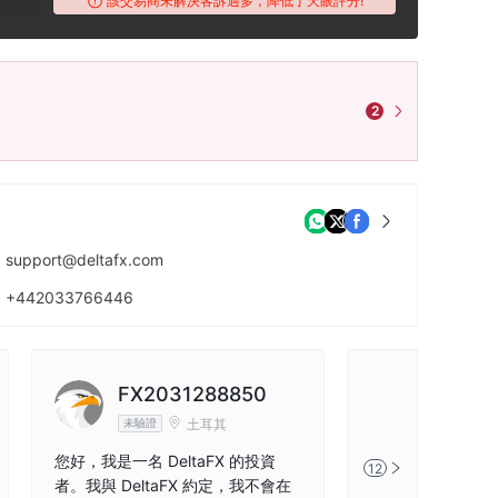
該交易商未解決客訴過多，降低了天眼評分!
2
support@deltafx.com
+442033766446
https://www.deltafx.com/
FX2031288850
aliemi
土耳其
未驗證
未驗證
您好，我是一名 DeltaFX 的投資
Delta fx 是一家
12
者。我與 DeltaFX 約定，我不會在
ettir.bu 公司