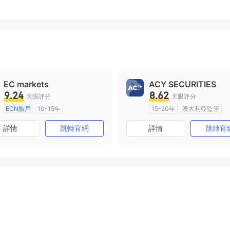
EC markets
ACY SECURITIES
9.24
8.62
天眼評分
天眼評分
ECN賬戶
10-15年
15-20年
澳大利亞監管
澳大利亞監管
全牌照 (MM)
全牌照 (MM)
主標MT4
詳情
跳轉官網
詳情
跳轉官
主標MT4