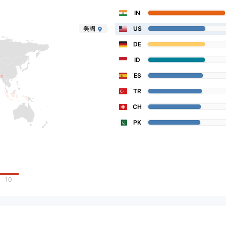
IN
美國
US
DE
ID
ES
TR
CH
PK
10