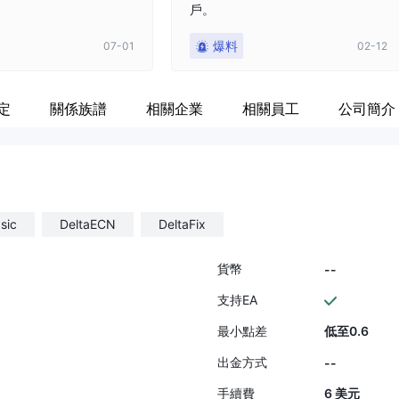
戶。
爆料
07-01
02-12
定
關係族譜
相關企業
相關員工
公司簡介
sic
DeltaECN
DeltaFix
貨幣
--
支持EA
最小點差
低至0.6
出金方式
--
手續費
6 美元