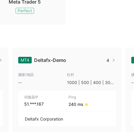
Meta Trader 5
Perfect
Deltafx-Demo
MT4
4
國家/地區
杠杆
--
1000 | 500 | 400 | 300
-
| 200 | 150 | 100 | 75 |
50 | 30
伺服器IP
Ping
51.***.167
240 ms
Deltafx Corporation