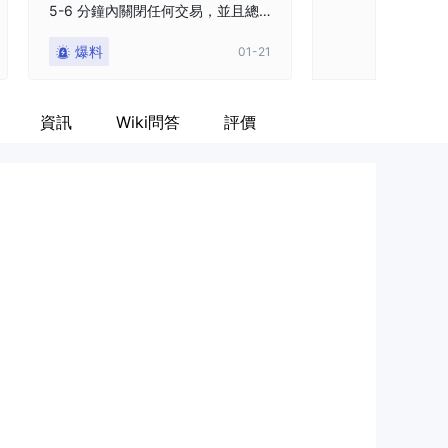
5-6 分鐘內關閉任何交易，並且總
盤，關閉了我的對
共可以進行 20 筆交易。我進行了 2
收了我賺到的錢，永遠
爆料
爆料
01-21
1 筆交易。當我嘗試提取我的資金
eltafx 公司開
時，他們說我沒有遵守規則。我所
付你賺到的錢。
有的交易都是長期的，並且我截圖
資訊
Wiki問答
評價
了。我們可以信任哪家公司進行投
資？他們沒收了我的 1459 美元，
並且不歸還給我。