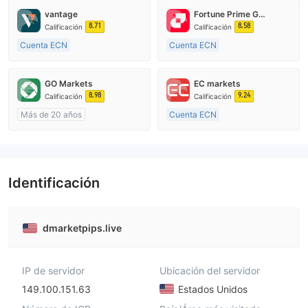
vantage
Fortune Prime Global
8.71
8.58
Calificación
Calificación
Cuenta ECN
Cuenta ECN
De 10 a 15 años
De 15 a 20 años
Supervisión en Australia
Supervisión en Australia
GO Markets
EC markets
Creación Mercado Forex (MM)
Creación Mercado Forex (MM)
8.98
9.24
Calificación
Calificación
Licencia completa de MT4
Licencia completa de MT4
Más de 20 años
Cuenta ECN
Supervisión en Australia
De 10 a 15 años
Creación Mercado Forex (MM)
Supervisión en Australia
cTrader
Creación Mercado Forex (MM)
Licencia completa de MT4
Identificación
dmarketpips.live
IP de servidor
Ubicación del servidor
149.100.151.63
Estados Unidos