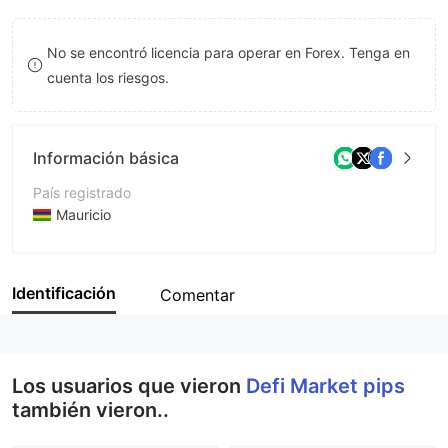
8
No se encontró licencia para operar en Forex. Tenga en
9
cuenta los riesgos.
Información básica
País registrado
Mauricio
Período de Funcionamiento
De 2 a 5 años
Identificación
Comentar
Empresa
Defi Market pips Pty Ltd
Los usuarios que vieron
Defi Market pips
también vieron..