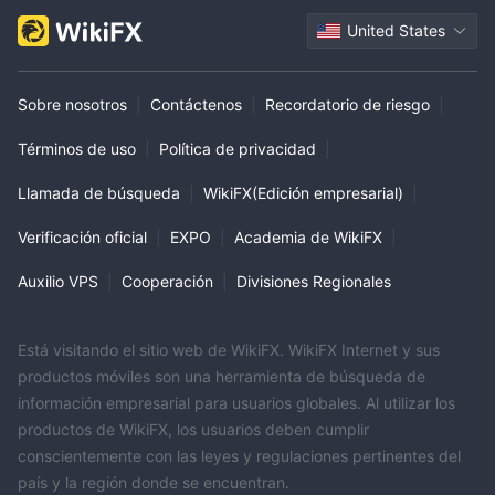
United States
Sobre nosotros
|
Contáctenos
|
Recordatorio de riesgo
|
Términos de uso
|
Política de privacidad
|
Llamada de búsqueda
|
WikiFX(Edición empresarial)
|
Verificación oficial
|
EXPO
|
Academia de WikiFX
|
Auxilio VPS
|
Cooperación
|
Divisiones Regionales
Está visitando el sitio web de WikiFX. WikiFX Internet y sus
productos móviles son una herramienta de búsqueda de
información empresarial para usuarios globales. Al utilizar los
productos de WikiFX, los usuarios deben cumplir
conscientemente con las leyes y regulaciones pertinentes del
país y la región donde se encuentran.