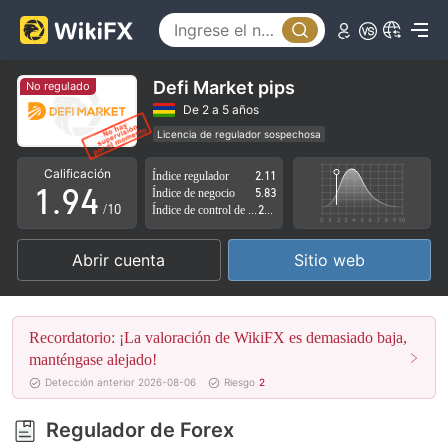
4
5
0
6
1
Defi Market pips
No regulado
7
2
De 2 a 5 años
Licencia de regulador sospechosa
0
8
3
Zona de negocio sospechoso
Riesgo potencial alto
Calificación
Índice regulador
2.11
1
.
9
4
Índice de negocio
5.83
/10
Índice de control de riesgo
2.72
2
5
Abrir cuenta
Sitio web
3
6
4
7
Recordatorio: ¡La valoración de WikiFX es demasiado baja,
5
8
manténgase alejado!
Detección anterior 2026-08-06
Riesgo
2
6
9
Regulador de Forex
7