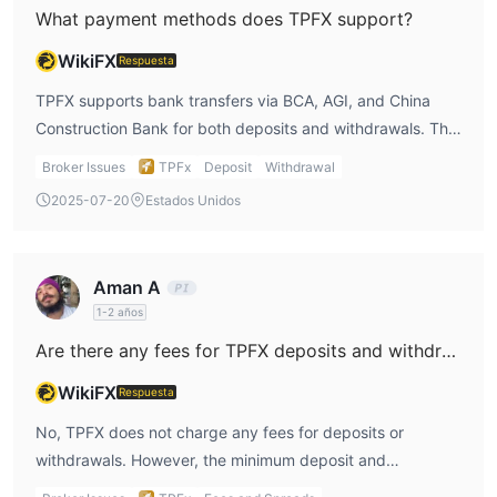
What payment methods does TPFX support?
Las comisiones van desde $1 hasta $5 por operación,
dependiendo de la cuenta.
WikiFX
Respuesta
TPFX ofrece cuentas sin swaps en todos los tipos de cuenta
TPFX supports bank transfers via BCA, AGI, and China
(amigables con la ley islámica), lo que significa que no se
Construction Bank for both deposits and withdrawals. The
cobran intereses nocturnos en las posiciones mantenidas. Sin
processing time for deposits is within 30 minutes if done
embargo, para las cuentas regulares, se aplican tarifas de
Broker Issues
TPFx
Deposit
Withdrawal
before 22:00 WIB, and withdrawals are processed the
swaps estándar según el instrumento y el período de retención.
2025-07-20
Estados Unidos
same day if requested before 11:00 WIB.
Tarifas No Comerciales
TPFX mantiene una estructura de tarifas amigable para los
Aman A
traders sin cargos ocultos por operaciones no comerciales.
1-2 años
Plataforma de trading
Are there any fees for TPFX deposits and withdrawals?
Depósito y retiro
WikiFX
Respuesta
TPFX no cobra ninguna tarifa por depósito o retiro, lo que lo
No, TPFX does not charge any fees for deposits or
hace rentable para los clientes financiar y retirar fondos de sus
withdrawals. However, the minimum deposit and
cuentas de trading. Sin embargo, no se especifica el monto
withdrawal amounts are not clearly disclosed. Processing