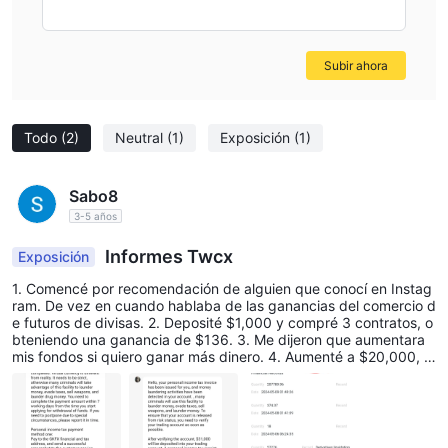
Subir ahora
Todo
(2)
Neutral
(1)
Exposición
(1)
Sabo8
3-5 años
Informes Twcx
Exposición
1. Comencé por recomendación de alguien que conocí en Instag
ram. De vez en cuando hablaba de las ganancias del comercio d
e futuros de divisas. 2. Deposité $1,000 y compré 3 contratos, o
bteniendo una ganancia de $136. 3. Me dijeron que aumentara
mis fondos si quiero ganar más dinero. 4. Aumenté a $20,000, lu
ego obtuve ganancias de $2,100 a $2,700. 5. Dijeron que si invi
erto $75,000, las ganancias aumentarán. 6. Aumenté a $75,00
0. 7. Las ganancias oscilan entre $12,000 y $82,000, y vendo c
uando obtengo una ganancia entre 3 y 10 minutos. (Si el corred
or se pone en contacto conmigo, compro y vendo). 8. El total de