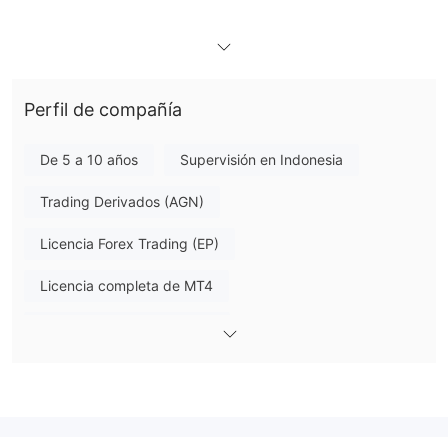
Ventajas y desventajas
¿Es TPFX legítimo?
TPFX es un bróker de Forex legítimo y regulado. Está
supervisado por BAPPEBTI (Badan Pengawas Perdagangan
Berjangka Komoditi), que opera bajo el Ministerio de Comercio
Perfil de compañía
de Indonesia. La empresa tiene una licencia de Forex minorista
con el número de licencia 407/BAPPEBTI/SI/VII/2004.
De 5 a 10 años
Supervisión en Indonesia
¿Qué puedo operar en TPFX?
Trading Derivados (AGN)
TPFX ofrece una variedad de productos de trading, incluyendo
Licencia Forex Trading (EP)
múltiples pares de divisas, 3 materias primas (Oro, Plata,
Petróleo) y 5 principales índices bursátiles. Estos instrumentos
Licencia completa de MT4
cubren los principales mercados globales a través de Forex,
CFDs y trading de índices.
Licencia completa de MT5
Tipos de cuenta
TPFX ofrece un total de 6 tipos de cuentas de trading en vivo,
cada una adaptada a diferentes estilos de trading y niveles de
experiencia. Además, TPFX proporciona cuentas de