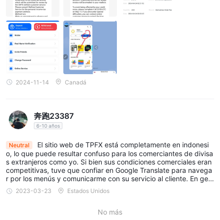
ganancias generadas es de $181,962. 9. Intenté retirar fondos:
Me dijeron que tengo que pagar impuestos personales porque la
s ganancias superan los $150,000. (35%) 10. Pagué impuestos
personales ($62,669.80). 11. Dijeron que mi cuenta tiene un hist
orial de depósitos frecuentes, por lo que necesito verificar la cue
nta. Dijeron que tengo que pagar una tarifa de $31,000 y despu
és de eso, devolverán los fondos a mi cuenta a menos que sean
fondos ilegales. 12. Respuesta del servicio al cliente: Hola, debid
o a la inspección de las cuentas de clientes de divisas por parte
del Grupo de Trabajo Internacional contra el Blanqueo de Capital
2024-11-14
Canadá
es Financieros. Después de revisar y confirmar los registros de d
epósitos y retiros en el intercambio, puede ser causado por tran
sacciones de depósito frecuentes en un corto período de tiemp
o. Hemos informado su situación al departamento correspondien
奔跑23387
te, ¡y esta comunicación ayudará con su solicitud de cancelació
6-10 años
n para la investigación! Después de pasar la verificación por par
te del departamento legal del intercambio, deberá pagar una tar
El sitio web de TPFX está completamente en indonesi
Neutral
ifa de verificación de $31,000 USDT. Después de que la cuenta
o, lo que puede resultar confuso para los comerciantes de divisa
se descongele, los fondos verificados también se incluirán en el
s extranjeros como yo. Si bien sus condiciones comerciales eran
saldo de negociación. Después de pasar la verificación, puede r
competitivas, tuve que confiar en Google Translate para navega
ealizar tareas normales como comprar y vender monedas, ¡y tra
r por los menús y comunicarme con su servicio al cliente. En gen
nsferir fondos! Eso es todo por ahora, y aún no he depositado lo
eral, recomiendo TPFX para los comerciantes indonesios que se
s $31,000.
2023-03-23
Estados Unidos
sienten cómodos con el idioma local, pero puede que no sea la o
pción más fácil de usar para los comerciantes extranjeros.
No más