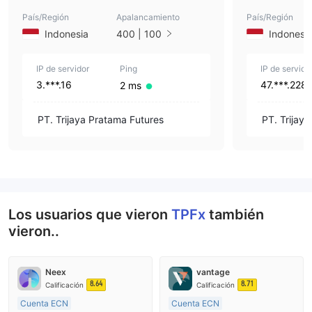
País/Región
Apalancamiento
País/Región
Indonesia
400 | 100
Indonesi
IP de servidor
Ping
IP de servido
3.***.16
47.***.228
2 ms
PT. Trijaya Pratama Futures
PT. Trijay
Los usuarios que vieron
TPFx
también
vieron..
Neex
vantage
8.64
8.71
Calificación
Calificación
Cuenta ECN
Cuenta ECN