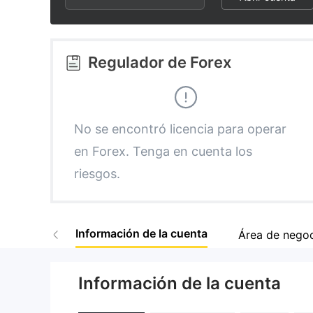
3
1
7
4
2
8
Regulador de Forex
5
3
9
6
4
No se encontró licencia para operar
en Forex. Tenga en cuenta los
7
5
riesgos.
8
6
Información de la cuenta
Área de nego
9
7
Información de la cuenta
8