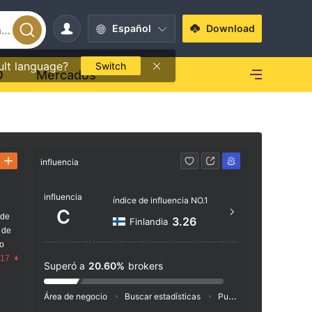
Español
Download
ult language?
Switch
O
Mercados
influencia
Contacto
influencia
+357
índice de influencia NO.1
C
 de
http
3.26
Finlandia
 de
Kingsto
go
Bank L
.17
Superó a
20.60%
brokers
Área de negocio
Buscar estadísticas
Publicidad
Índice de