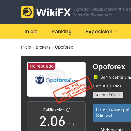
Corredor Global Plataforma de
0
Consulta Regulatoria
1
Inicio
Ranking
Exposición
Inicio
-
Brokers
-
Opoforex
2
3
Opoforex
No regulado
San Vicente y l
0
4
De 5 a 10 años
Cuenta ECN
1
5
Licencia de regula
Zona de negocio
|
https://www.opof
Calificación
2
.
0
6
Sitio web
Riesgo potencial a
|
/10
Abrir cuenta