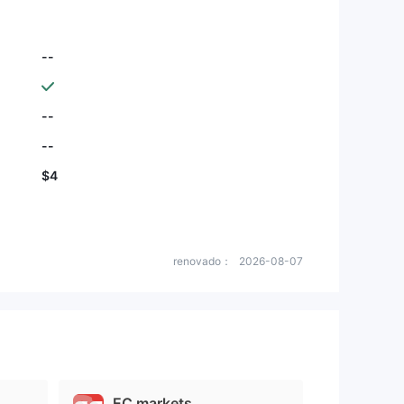
--
--
--
$4
renovado：
2026-08-07
EC markets