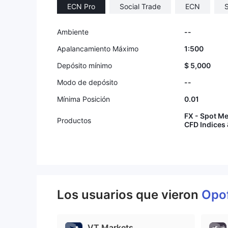
ECN Pro
Social Trade
ECN
9
Ambiente
--
Apalancamiento Máximo
1:500
Depósito mínimo
$ 5,000
Modo de depósito
--
Mínima Posición
0.01
FX - Spot Me
Productos
CFD Indices
Los usuarios que vieron
Opo
VT Markets