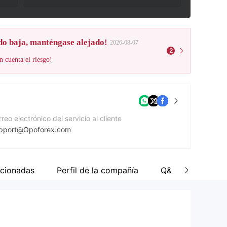
do baja, manténgase alejado!
2026-08-07
2
n cuenta el riesgo!
reo electrónico del servicio al cliente
pport@Opoforex.com
mero de contacto
5724267200
cionadas
Perfil de la compañía
Q&A de Wiki
gina Web de la compañía
tps://www.opoforex.com/