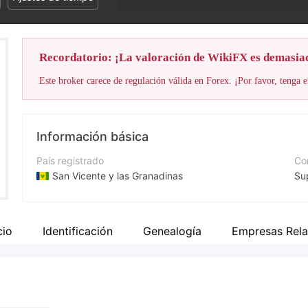
Recordatorio: ¡La valoración de WikiFX es demasia
Este broker carece de regulación válida en Forex. ¡Por favor, tenga e
Información básica
País registrado
Cor
San Vicente y las Granadinas
Su
Período de Funcionamiento
Nú
De 5 a 10 años
+3
cio
Identificación
Genealogía
Empresas Rela
Empresa
Pá
Opoforex
ht