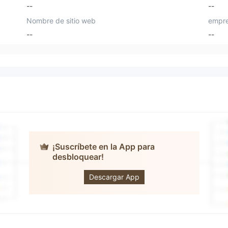
--
--
Nombre de sitio web
empre
--
--
¡Suscríbete en la App para
desbloquear!
Opoforex
Descargar App