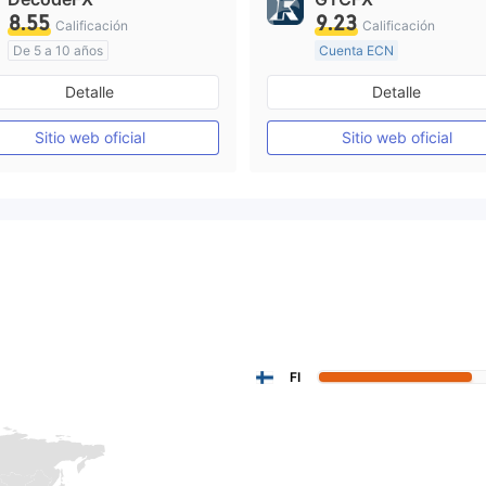
8.55
9.23
Calificación
Calificación
De 5 a 10 años
Cuenta ECN
Supervisión en Australia
De 15 a 20 años
Detalle
Detalle
Creación Mercado Forex (MM)
Supervisión en Reino Unid
Licencia completa de MT4
Sitio web oficial
Sitio web oficial
Licencia completa de MT4
FI