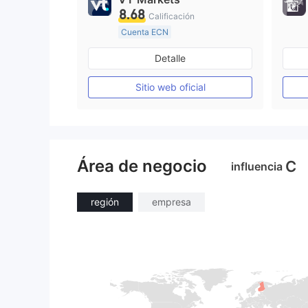
8.68
Calificación
Cuenta ECN
De 10 a 15 años
Detalle
Supervisión en Australia
Creación Mercado Forex (MM)
Sitio web oficial
Licencia completa de MT4
Área de negocio
C
influencia
región
empresa