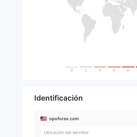
0
2
4
6
8
Identificación
opoforex.com
Ubicación del servidor