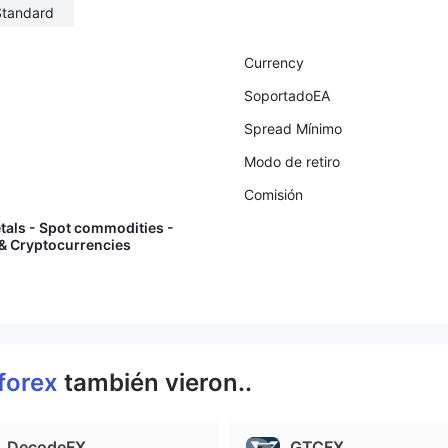
Standard
Currency
SoportadoEA
Spread Mínimo
Modo de retiro
Comisión
tals - Spot commodities -
 & Cryptocurrencies
forex
también vieron..
DecodeFX
GTCFX