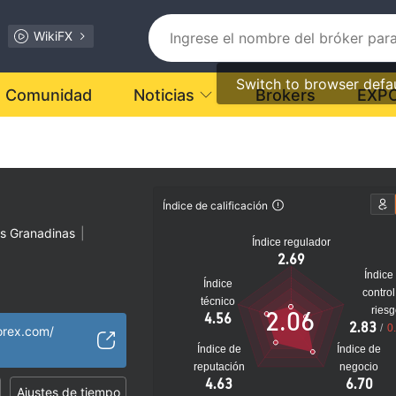
WikiFX
Switch to browser defa
Comunidad
Noticias
Brokers
EXP
Índice de calificación
as Granadinas
|
Índice regulador
2.69
Índice
Índice
control
técnico
dor sospechosa
ries
2.06
4.56
2.83
 sospechoso
/
0
orex.com/
lto
Índice de
Índice de
reputación
negocio
4.63
6.70
Ajustes de tiempo