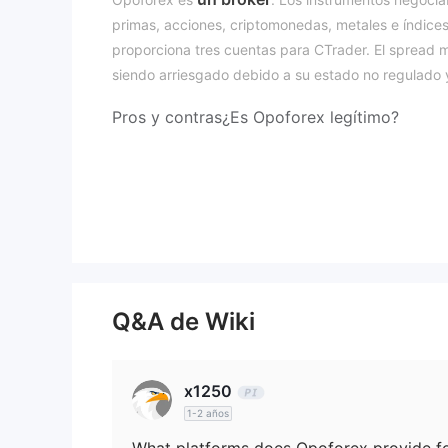
primas, acciones, criptomonedas, metales e índice
proporciona tres cuentas para CTrader. El spread 
siendo arriesgado debido a su estado no regulado 
Pros y contras
¿Es Opoforex legítimo?
Opoforex no está regulado, lo que lo hace menos s
¿Qué puedo negociar en Opoforex?
Opoforex ofrece más de 300 instrumentos de tradi
criptomonedas, metales e índices
.
Tipo de Cuenta
Opoforex tiene cuatro tipos de cuenta para MetaT
Q&A de Wiki
que desean spreads bajos pueden elegir una cuen
abrir cuentas estándar y ECN. También tiene tres t
que desean spreads bajos pueden elegir una cuen
x1250
abrir una cuenta ECNPLUS.
1-2 años