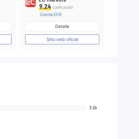
9.24
Calificación
Cuenta ECN
De 10 a 15 años
Detalle
o
Supervisión en Australia
Creación Mercado Forex (MM)
Creación Mercado Forex (MM)
Sitio web oficial
Licencia completa de MT4
3.26