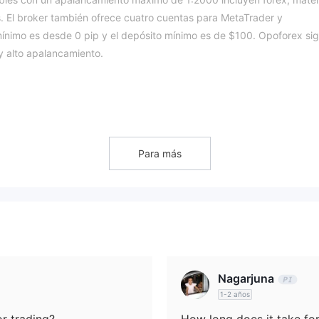
s. El broker también ofrece cuatro cuentas para MetaTrader y
mínimo es desde 0 pip y el depósito mínimo es de $100. Opoforex si
y alto apalancamiento.
eguro que los brokers regulados.
forex, materias primas, acciones,
Para más
ng, incluyendo
Estándar, Ecn Pro, ECN, Social Trade y Prop
rader:
. Los trader
ta ECN Pro, mientras que aquellos con un presupuesto pequeño pue
ECN, ECNPLUS y Copy
ipos de cuenta para Ctrader:
. Los traders
ta ECNPLUS, y aquellos con un presupuesto suficiente también pue
Nagarjuna
1-2 años