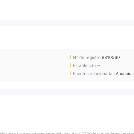
N° de registro
B810560
Establecido
--
Fuentes relacionadas
Anuncio d
ables con un apalancamiento máximo de 1:2000 incluyen forex, mater