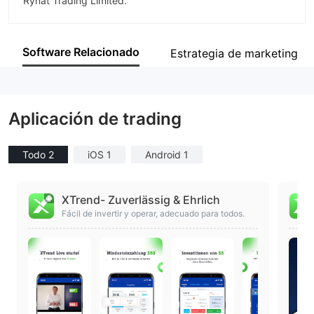
Rynat Trading Limited.
Abreviación
XTrend
Software Relacionado
Estrategia de marketing
Empleado de la empresa
--
Aplicación de trading
Todo 2
iOS 1
Android 1
XTrend- Zuverlässig & Ehrlich
Fácil de invertir y operar, adecuado para todos.