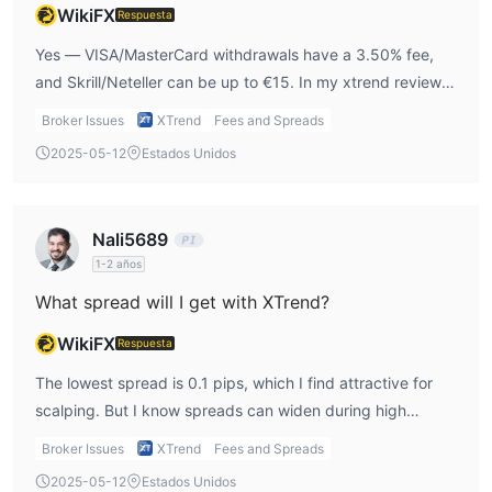
WikiFX
Respuesta
Yes — VISA/MasterCard withdrawals have a 3.50% fee,
and Skrill/Neteller can be up to €15. In my xtrend review, I
highlight this because it directly affects net profits.
Broker Issues
XTrend
Fees and Spreads
2025-05-12
Estados Unidos
Nali5689
1-2 años
What spread will I get with XTrend?
WikiFX
Respuesta
The lowest spread is 0.1 pips, which I find attractive for
scalping. But I know spreads can widen during high
volatility, so I avoid trading around major news releases.
Broker Issues
XTrend
Fees and Spreads
2025-05-12
Estados Unidos