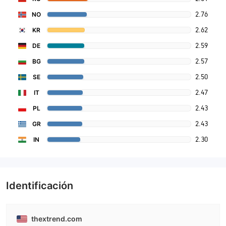
2.76
NO
2.62
KR
2.59
DE
2.57
BG
2.50
SE
2.47
IT
2.43
PL
2.43
GR
2.30
IN
Identificación
thextrend.com