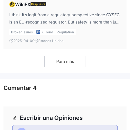
WikiFX
Respuesta
I think it’s legit from a regulatory perspective since CYSEC
is an EU-recognized regulator. But safety is more than just
a license — I also consider fund storage, trade execution,
Broker Issues
XTrend
Regulation
and platform reliability. Since they only offer a self-
2025-04-09
Estados Unidos
developed app instead of MT4/MT5, I would test its
stability with small capital before committing long-term.
Para más
Comentar
4
Escribir una Opiniones