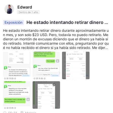
Edward
Dentro de 1 año
He estado intentando retirar dinero du
Exposición
rante aproximadamente un mes, y son solo $23
He estado intentando retirar dinero durante aproximadamente u
USD. Pero, todavía no puedo retirarlo.
n mes, y son solo $23 USD. Pero, todavía no puedo retirarlo. Me
dieron un montón de excusas diciendo que el dinero ya había si
do retirado. Intenté comunicarme con ellos, preguntando por qu
é no había recibido el dinero si ya había sido retirado. Me dijeron
que contactara con el servicio al cliente de Billetera de pago, lo
cual es ridículo. Dije que necesitaba un comprobante de pago, p
ero seguían sin proporcionarlo, solo poniendo excusas. Esta plat
aforma es realmente terrible.
05-24
Malasia