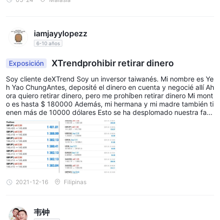
iamjayylopezz
6-10 años
XTrendprohibir retirar dinero
Exposición
Soy cliente deXTrend Soy un inversor taiwanés. Mi nombre es Ye
h Yao ChungAntes, deposité el dinero en cuenta y negocié allí Ah
ora quiero retirar dinero, pero me prohíben retirar dinero Mi mont
o es hasta $ 180000 Además, mi hermana y mi madre también ti
enen más de 10000 dólares Esto se ha desplomado nuestra fami
lia en crisis financiera quiero contarles a todos los inversores sob
re esto y también me quejé a la asic
2021-12-16
Filipinas
韦钟