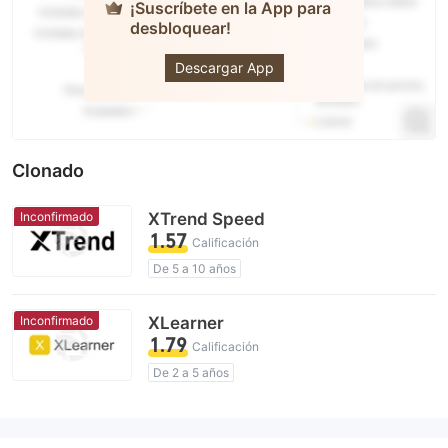
¡Suscríbete en la App para
desbloquear!
XTrend
Descargar App
Clonado
Inconfirmado
XTrend Speed
1.57
Calificación
De 5 a 10 años
Licencia de regulador sospechosa
Auto-investigación
Riesgo potencial alto
Inconfirmado
XLearner
1.79
Calificación
De 2 a 5 años
Licencia de regulador sospechosa
Zona de negocio sospechoso
Riesgo potencial alto