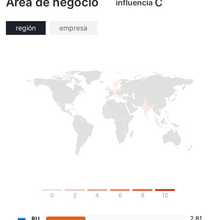
Área de negocio
C
influencia
región
empresa
0
2
4
6
8
10
2.81
RU