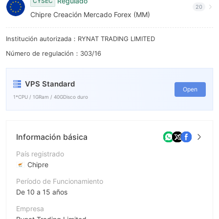
8
Regulado
CYSEC
20
Chipre Creación Mercado Forex (MM)
9
Institución autorizada：RYNAT TRADING LIMITED
Número de regulación：303/16
VPS Standard
Open
1*CPU / 1GRam / 40GDisco duro
Información básica
País registrado
Chipre
Período de Funcionamiento
De 10 a 15 años
Empresa