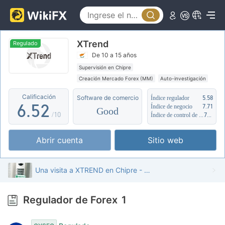
1
0
2
1
XTrend
3
2
Regulado
De 10 a 15 años
4
3
0
Supervisión en Chipre
Creación Mercado Forex (MM)
Auto-investigación
5
4
1
Zona de negocio sospechoso
Calificación
Software de comercio
Índice regulador
5.58
6
.
5
2
Índice de negocio
7.71
Good
/10
Índice de control de riesgo
7.72
7
6
3
Abrir cuenta
Sitio web
8
7
4
9
8
5
Una visita a XTREND en Chipre - Oficina Encontrada
9
6
Regulador de Forex
1
7