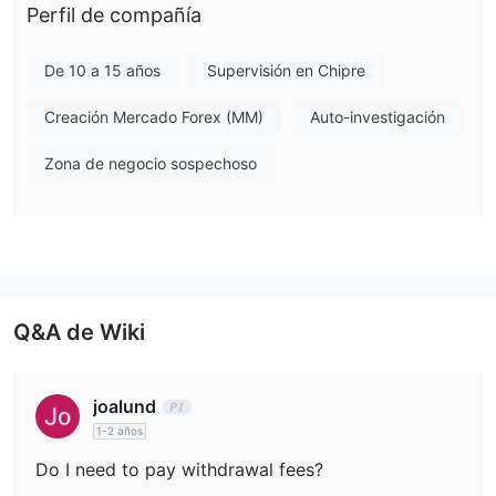
XTrend ofrece instrumentos de trading en Forex, Metales,
Perfil de compañía
Criptomonedas, Energías, Índices y Acciones.
De 10 a 15 años
Supervisión en Chipre
Tarifas
Creación Mercado Forex (MM)
Auto-investigación
Plataforma de Trading
XTrend solo ofrece su propia aplicación desarrollada.
Zona de negocio sospechoso
Depósito y Retiro
Los traders pueden depositar y retirar a través de
transferencia bancaria, tarjetas de débito/crédito y
monederos electrónicos
.
Q&A de Wiki
joalund
1-2 años
Do I need to pay withdrawal fees?