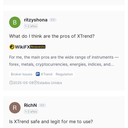
ritzyshona
1-2 años
What do I think are the pros of XTrend?
WikiFX
Respuesta
For me, the main pros are the wide range of instruments —
forex, metals, cryptocurrencies, energies, indices, and
shares — plus spreads from 0.1 pips, which are great for
Broker Issues
XTrend
Regulation
short-term trading. Having CYSEC regulation also gives
2025-05-08
Estados Unidos
me extra confidence in compliance.
RichN
1-2 años
Is XTrend safe and legit for me to use?