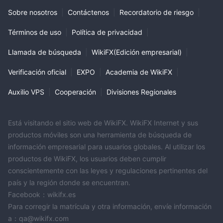
Sobre nosotros
|
Contáctenos
|
Recordatorio de riesgo
|
Términos de uso
|
Política de privacidad
|
Llamada de búsqueda
|
WikiFX(Edición empresarial)
|
Verificación oficial
|
EXPO
|
Academia de WikiFX
|
Auxilio VPS
|
Cooperación
|
Divisiones Regionales
Está visitando el sitio web de WikiFX. WikiFX Internet y sus
productos móviles son una herramienta de búsqueda de
información empresarial para usuarios globales. Al utilizar los
productos de WikiFX, los usuarios deben cumplir
conscientemente con las leyes y regulaciones pertinentes del
país y la región donde se encuentran.
Facebook：wikifx.es
Para corregir la matrícula y otra información, envíe información
a：qa@wikifx.com