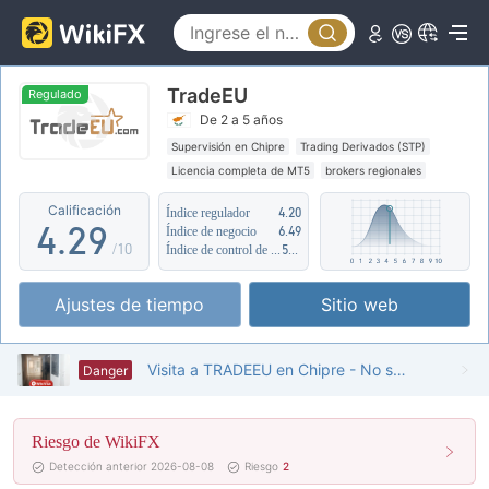
4
0
5
TradeEU
1
6
Regulado
De 2 a 5 años
2
0
7
Supervisión en Chipre
Trading Derivados (STP)
Licencia completa de MT5
brokers regionales
3
1
8
Riesgo potencial alto
Calificación
Índice regulador
4.20
4
.
2
9
Índice de negocio
6.49
/10
Índice de control de riesgo
5.99
5
3
Ajustes de tiempo
Sitio web
6
4
7
5
Visita a TRADEEU en Chipre - No se encontró oficina
Danger
8
6
Riesgo de WikiFX
9
7
Detección anterior 2026-08-08
Riesgo
2