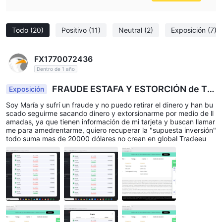
correo electrónico automatizado.
Proceda a depositar fondos en su cuenta.
Descargue la plataforma y comience a operar.
Todo
(20)
Positivo
(11)
Neutral
(2)
Exposición
(7)
Aprovechar
TradeEUbrinda a los operadores la flexibilidad de utilizar el
FX1770072436
apalancamiento, una herramienta poderosa que les permite
Dentro de 1 año
controlar posiciones más grandes con una cantidad menor de
FRAUDE ESTAFA Y ESTORCIÓN de Tra
Exposición
capital. sin embargo, es importante tener en cuenta que, si bien
deeu global
el apalancamiento puede amplificar las ganancias potenciales,
Soy María y sufrí un fraude y no puedo retirar el dinero y han bu
scado seguirme sacando dinero y extorsionarme por medio de ll
también aumenta el riesgo de pérdidas significativas. para
amadas, ya que tienen información de mi tarjeta y buscan llamar
garantizar el comercio responsable y salvaguardar a los
me para amedrentarme, quiero recuperar la "supuesta inversión"
todo suma mas de 20000 dólares no crean en global Tradeeu
inversores minoristas, TradeEU se adhiere a límites de
apalancamiento específicos según lo dispuesto por la comisión
de bolsa y valores de chipre (cysec).
aquí hay una descripción general de las opciones de
apalancamiento que ofrece TradeEU en diferentes clases de
activos:
Principales pares de divisas – 1:30