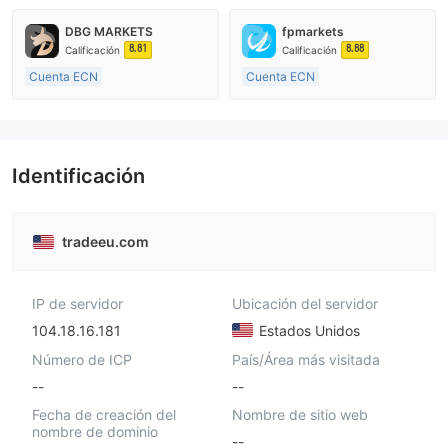
Supervisión en Australia
Creación Mercado Forex (MM)
DBG MARKETS
fpmarkets
Creación Mercado Forex (MM)
Auto-investigación
8.81
8.88
Calificación
Calificación
Licencia completa de MT4
Cuenta ECN
Cuenta ECN
De 10 a 15 años
Más de 20 años
Supervisión en Australia
Supervisión en Australia
Creación Mercado Forex (MM)
Creación Mercado Forex (MM)
Licencia completa de MT4
Licencia completa de MT4
Identificación
tradeeu.com
IP de servidor
Ubicación del servidor
104.18.16.181
Estados Unidos
Número de ICP
País/Área más visitada
--
--
Fecha de creación del
Nombre de sitio web
nombre de dominio
--