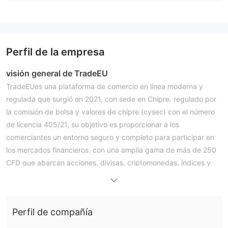
Perfil de la empresa
visión general de TradeEU
TradeEUes una plataforma de comercio en línea moderna y
regulada que surgió en 2021, con sede en Chipre. regulado por
la comisión de bolsa y valores de chipre (cysec) con el número
de licencia 405/21, su objetivo es proporcionar a los
comerciantes un entorno seguro y completo para participar en
los mercados financieros. con una amplia gama de más de 250
CFD que abarcan acciones, divisas, criptomonedas, índices y
materias primas, TradeEU permite a los comerciantes explorar
diversas oportunidades y estrategias de mercado.
TradeEULa selección de tipos de cuentas, que incluye plata, oro
Perfil de compañía
y platino, satisface a los comerciantes de todos los niveles de
experiencia. la plataforma ofrece operaciones sin comisiones y