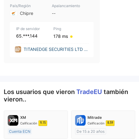
País/Región
Apalancamiento
Chipre
--
IP de servidor
Ping
65.***.144
178 ms
TITANEDGE SECURITIES LTD (C
yprus)
Los usuarios que vieron
TradeEU
también
vieron..
XM
Mitrade
9.15
8.59
Calificación
Calificación
Cuenta ECN
De 15 a 20 años
De 15 a 20 años
Supervisión en Australia