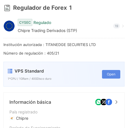
8
Regulador de Forex
1
9
Regulado
CYSEC
19
Chipre Trading Derivados (STP)
Institución autorizada：TITANEDGE SECURITIES LTD
Número de regulación：405/21
VPS Standard
Open
1*CPU / 1GRam / 40GDisco duro
Información básica
País registrado
Chipre
Período de Funcionamiento