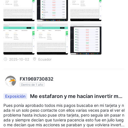
Pares de divisas menores – 1:20
Principales índices – 1:20
Mercancías – 1:10
Índices menores – 1:10
Acciones – 1:5
Criptomoneda – 1:2
Spreads y Comisiones (Tarifas de Negociación)
TradeEUofrece operaciones sin comisiones con diferenciales
2025-10-02
Ecuador
que varían según el tipo de cuenta elegido. aquí hay un
desglose de los diferenciales ofrecidos por TradeEU en
diferentes tipos de cuenta:
FX1969730832
Cuenta Plata: La cuenta Plata ofrece diferenciales flotantes a
Dentro de 1 año
2.5 pipas
partir de
. Este tipo de cuenta es adecuado para
Me estafaron y me hacían invertir más
Exposición
comerciantes que prefieren un entorno comercial estándar.
y mas
Cuenta Gold: Los operadores que opten por la cuenta Gold
Pues ponía aprobado todos mis pagos buscaba en mi tarjeta y n
ada ni un solo peso contacte con ellos varias veces para el ver el
pueden beneficiarse de diferenciales más ajustados, con tasas
problema hasta incluso puse otra tarjeta, pero seguía sin pasar n
1.3 pipas
a partir de
. Además de diferenciales mejorados, los
ada y siempre decían que tuviera pacencia esto fue en julio lueg
o me decían que mis acciones se paraban y que volviera invertir
titulares de cuentas Gold también tienen acceso a un