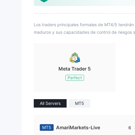
Los traders principales formales de MT4/5 tendrán 
maduros y sus capacidades de control de riesgos s
Meta Trader 5
Perfect
All Servers
MT5
AmariMarkets-Live
MT5
6