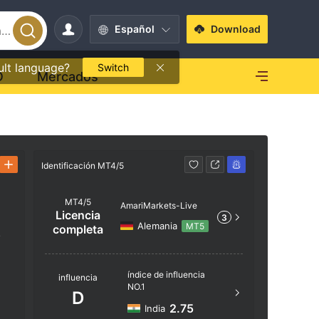
Español
Download
ult language?
Switch
O
Mercados
Identificación MT4/5
Identificac
MT4/5
AmariMarkets-Live
Licencia
3
Alemania
MT5
completa
e
Nombre d
índice de influencia
influencia
NO.1
AmariMar
D
2.75
India
Ubicación