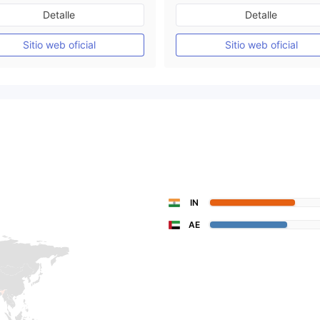
Más de 20 años
De 10 a 15 años
Detalle
Detalle
Supervisión en Australia
Supervisión en Australia
Creación Mercado Forex (MM)
Sitio web oficial
Sitio web oficial
Licencia completa de MT4
Licencia completa de MT4
IN
AE