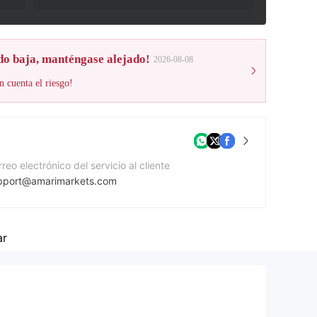
do baja, manténgase alejado!
2026-08-08
n cuenta el riesgo!
reo electrónico del servicio al cliente
pport@amarimarkets.com
mero de contacto
71551764423
ar
gina Web de la compañía
tps://www.amarimarkets.com/