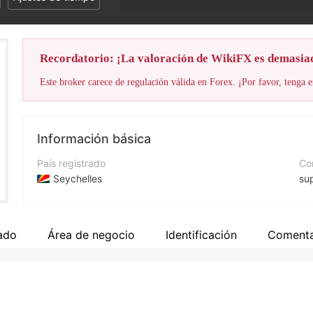
Recordatorio: ¡La valoración de WikiFX es demasia
Este broker carece de regulación válida en Forex. ¡Por favor, tenga e
Información básica
País registrado
Cor
Seychelles
su
Período de Funcionamiento
Nú
De 1 a 2 años
+9
ado
Área de negocio
Identificación
Coment
Empresa
Pá
Amari Markets Ltd
ht