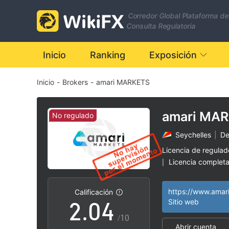
Corredor Global Plataforma de
Consulta Regulatoria
Inicio
Ranking
Exposición
Inicio
-
Brokers
-
amari MARKETS
0
1
amari MA
No regulado
Seychelles
|
De
0
2
Licencia de regula
Licencia complet
|
1
3
brokers regionale
|
Riesgo potencial a
|
Calificación
2
.
0
4
Sitio web
/10
Abrir cuenta