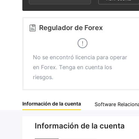
3
1
5
4
2
6
Regulador de Forex
5
3
7
6
4
8
No se encontró licencia para operar
en Forex. Tenga en cuenta los
7
5
9
riesgos.
8
6
Información de la cuenta
Software Relacion
9
7
Información de la cuenta
8