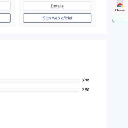
De 10 a 15 años
Detalle
Supervisión en Australia
Chrome
Creación Mercado Forex (MM)
Creación Mercado Forex (MM)
Sitio web oficial
Licencia completa de MT4
2.75
2.50