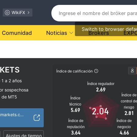
WikiFX
Switch to browser defa
Comunidad
Noticias
Brokers
EXP
RKETS
Índice de calificación
 1 a 2 años
Índice regulador
2.69
dor sospechosa
Índice de
a de MT5
Índice
control d
s
técnico
riesgo
2.04
5.69
lto
2.81
https://www.amarimarkets.com/
Índice de
Índice de
reputación
negocio
3.64
4.66
Ajustes de tiempo