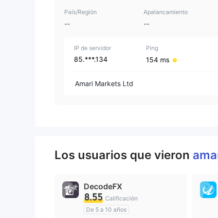
País/Región
Apalancamiento
--
--
IP de servidor
Ping
85.***.134
154 ms
Amari Markets Ltd
Los usuarios que vieron
ama
DecodeFX
8.55
Calificación
De 5 a 10 años