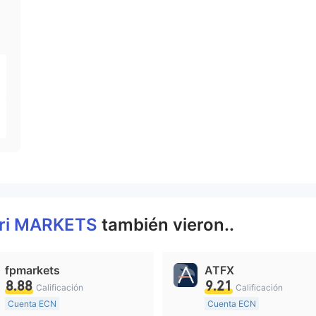
ri MARKETS
también vieron..
fpmarkets
ATFX
8.88
9.21
Calificación
Calificación
Cuenta ECN
Cuenta ECN