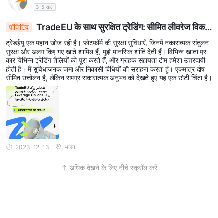
3-5 साल
व्यापारिक उपकरणों की एक विविध श्रृंखला प्रदान करता है, जिससे व्यापारियों को
विभिन्न बाजार क्षेत्रों का पता लगाने की अनुमति मिलती है।
TradeEU के साथ सुरक्षित ट्रेडिंग: सीमित लीवरेज विक
पॉजिटिव
प्रश्न: कौन सा खाता प्रकार दर्शाता है TradeEU प्रस्ताव?
ल्पों के बीच चिंता मुक्ति
ट्रेडईयू एक महान खोज रही है। प्लेटफ़ॉर्म की सुरक्षा सुविधाएँ, जिनमें नकारात्मक संतुलन
ए: TradeEU तीन अलग-अलग लाइव ट्रेडिंग खाते प्रदान करता है - चांदी, सोना और
सुरक्षा और अलग किए गए खाते शामिल हैं, मुझे मानसिक शांति देती हैं। विभिन्न खाता प्र
प्लैटिनम - विभिन्न ट्रेडिंग शैलियों और अनुभव स्तरों को पूरा करता है।
कार विभिन्न ट्रेडिंग शैलियों को पूरा करते हैं, और ग्राहक सहायता टीम हमेशा उत्तरदायी
होती है। मैं सुविधाजनक जमा और निकासी विधियों की सराहना करता हूं। एकमात्र दोष
प्रश्न: क्या कोई ट्रेडिंग शुल्क है TradeEU ？
सीमित उत्तोलन है, लेकिन समग्र सकारात्मक अनुभव को देखते हुए यह एक छोटी चिंता है।
ए: TradeEU कमीशन-मुक्त व्यापार की पेशकश करता है, लेकिन व्यापारियों को उन
स्प्रेड के बारे में पता होना चाहिए जो चुने गए खाता प्रकार के आधार पर भिन्न होते हैं।
प्रश्न: मैं कैसे संपर्क कर सकता हूं TradeEU का ग्राहक सहयोग？
ए: TradeEU विभिन्न यूरोपीय देशों के लिए ईमेल, ऑनलाइन पूछताछ फॉर्म और समर्पित
फोन लाइनों के माध्यम से ग्राहक सहायता प्रदान करता है।
2023-12-13
भारत
अधिक देखने के लिए नीचे स्क्रॉल करें