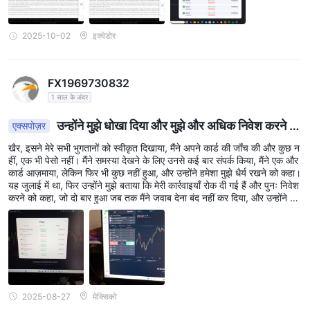
TradeEU विभिन्न खाता प्रकारों पर:
2.5 पिप्स
सिल्वर खाता: सिल्वर खाता फ्लोटिंग स्प्रेड की शुरुआत करता है
. यह खाता
2025-10-02
इक्वेडोर
प्रकार उन व्यापारियों के लिए उपयुक्त है जो मानक व्यापारिक वातावरण पसंद करते हैं।
गोल्ड अकाउंट: गोल्ड अकाउंट का विकल्प चुनने वाले व्यापारियों को शुरुआती दरों के
1.3 पिप्स
साथ, सख्त स्प्रेड से लाभ हो सकता है
. बेहतर स्प्रेड के अलावा, गोल्ड
FX1969730832
खाताधारकों के पास व्यक्तिगत खाता प्रबंधक तक भी पहुंच होती है।
1 साल के अंदर
प्लेटिनम खाता: प्लेटिनम खाता तीन प्रकार के खातों के बीच सबसे सख्त स्प्रेड प्रदान
उन्होंने मुझे धोखा दिया और मुझे और अधिक निवेश करने के
एक्सपोज़र
0.7 पिप्स
करता है
.
लिए मजबूर किया
गैर-व्यापार शुल्क
खैर, इसने मेरे सभी भुगतानों को स्वीकृत दिखाया, मैंने अपने कार्ड की जाँच की और कुछ न
हीं, एक भी पेसो नहीं। मैंने समस्या देखने के लिए उनसे कई बार संपर्क किया, मैंने एक और
€50
TradeEUसे प्रारंभ करके महत्वपूर्ण निष्क्रियता शुल्क लगाता है
60 से 90
कार्ड आज़माया, लेकिन फिर भी कुछ नहीं हुआ, और उन्होंने हमेशा मुझे धैर्य रखने को कहा।
दिनों तक की निष्क्रियता की अवधि के लिए और 300 दिनों की निष्क्रियता के बाद
यह जुलाई में था, फिर उन्होंने मुझे बताया कि मेरी कार्रवाइयाँ रोक दी गई हैं और पुनः निवेश
€500 प्रति माह तक बढ़ने के लिए।
करने को कहा, जो दो बार हुआ जब तक मैंने जवाब देना बंद नहीं कर दिया, और उन्होंने मेरा
दूसरा भुगतान रद्द कर दिया जो कभी नहीं आने वाला था।
इसके अतिरिक्त, नए खाते के अनुरोधों के लिए €50 'आवेदन की जांच' शुल्क की
संभावना है, हालांकि यह शुल्क कंपनी के विवेक के अधीन है। इस तरह के शुल्क, विशेष
रूप से निष्क्रियता शुल्क, को संभावित व्यापारियों के लिए एक उल्लेखनीय कमी माना जा
सकता है।
जमा और निकासी के तरीके
2025-08-27
मेक्सिको
TradeEUआपके खाते में धनराशि जमा करने और धनराशि निकालने के लिए कई