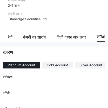
संचालन अवधि
2-5 साल
कंपनी का नाम
Titanedge Securities Ltd
संक्षिप्त नाम
TradeEU
समीक्षा
र्मचारियों
कंपनी का सारांश
विक़ी प्रश्न और उत्तर
कंपनी का कर्मचारी
--
कारण
Platinum Account
Gold Account
Silver Account
पर्यावरण
--
करेंसी
--