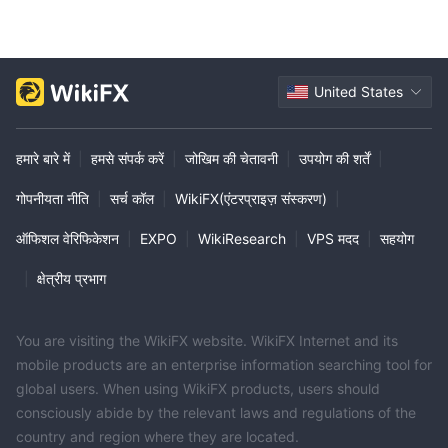
United States
हमारे बारे में
|
हमसे संपर्क करें
|
जोखिम की चेतावनी
|
उपयोग की शर्तें
|
गोपनीयता नीति
|
सर्च कॉल
|
WikiFX(एंटरप्राइज़ संस्करण)
|
ऑफिशल वेरिफिकेशन
|
EXPO
|
WikiResearch
|
VPS मदद
|
सहयोग
|
क्षेत्रीय प्रभाग
You are visiting the WikiFX website. WikiFX Internet and its
mobile products are an enterprise information searching tool for
global users. When using WikiFX products, users should
consciously abide by the relevant laws and regulations of the
country and region where they are located.