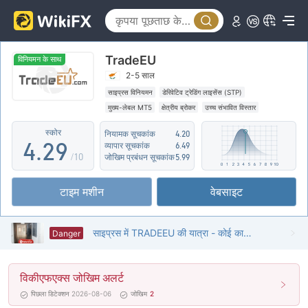
4
0
5
TradeEU
1
6
विनियमन के साथ
2-5 साल
2
0
7
साइप्रस विनियमन
डेरिवेटिव ट्रेडिंग लाइसेंस (STP)
मुख्य-लेबल MT5
क्षेत्रीय ब्रोकर
उच्च संभावित विस्तार
3
1
8
स्कोर
नियामक सूचकांक
4.20
4
.
2
9
व्यापार सूचकांक
6.49
/10
जोखिम प्रबंधन सूचकांक
5.99
5
3
टाइम मशीन
वेबसाइट
6
4
7
5
साइप्रस में TRADEEU की यात्रा - कोई कार्यालय नहीं मिला
Danger
8
6
विकीएफएक्स जोखिम अलर्ट
9
7
पिछला डिटेक्शन 2026-08-06
जोखिम
2