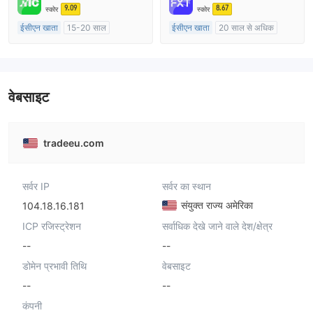
मुख्य-लेबल MT4
9.09
8.67
स्कोर
स्कोर
ईसीएन खाता
15-20 साल
ईसीएन खाता
20 साल से अधिक
ऑस्ट्रेलिया विनियमन
ऑस्ट्रेलिया विनियमन
मार्केट मेकिंग (एमएम)
मार्केट मेकिंग (एमएम)
मुख्य-लेबल MT4
मुख्य-लेबल MT4
वेबसाइट
tradeeu.com
सर्वर IP
सर्वर का स्थान
संयुक्त राज्य अमेरिका
104.18.16.181
ICP रजिस्ट्रेशन
सर्वाधिक देखे जाने वाले देश/क्षेत्र
--
--
डोमेन प्रभावी तिथि
वेबसाइट
--
--
कंपनी