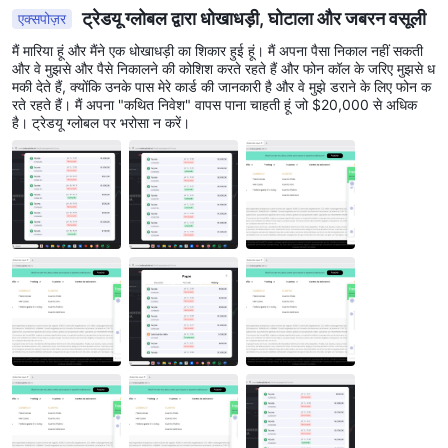
शक्तिशाली उपकरण जो उन्हें कम पूंजी के साथ बड़े पदों को नियंत्रित करने की अनुमति
ट्रेडयू ग्लोबल द्वारा धोखाधड़ी, घोटाला और जबरन वसूली
एक्सपोज़र
देता है। हालाँकि, यह ध्यान रखना महत्वपूर्ण है कि जहां उत्तोलन संभावित लाभ को बढ़ा
मैं मारिया हूं और मैंने एक धोखाधड़ी का शिकार हुई हूं। मैं अपना पैसा निकाल नहीं सकती
सकता है, वहीं यह महत्वपूर्ण नुकसान के जोखिम को भी बढ़ाता है। जिम्मेदार व्यापार
और वे मुझसे और पैसे निकालने की कोशिश करते रहते हैं और फोन कॉल के जरिए मुझसे ध
सुनिश्चित करने और खुदरा निवेशकों की सुरक्षा के लिए, TradeEU साइप्रस
मकी देते हैं, क्योंकि उनके पास मेरे कार्ड की जानकारी है और वे मुझे डराने के लिए फोन क
रते रहते हैं। मैं अपना "कथित निवेश" वापस पाना चाहती हूं जो $20,000 से अधिक
सिक्योरिटीज एंड एक्सचेंज कमीशन (साइसेक) द्वारा अनिवार्य विशिष्ट उत्तोलन सीमाओं का
है। ट्रेडयू ग्लोबल पर भरोसा न करें।
पालन करता है।
यहां द्वारा प्रस्तावित उत्तोलन विकल्पों का अवलोकन दिया गया है TradeEU विभिन्न
परिसंपत्ति वर्गों में:
प्रमुख मुद्रा जोड़े - 1:30
लघु मुद्रा जोड़े - 1:20
प्रमुख सूचकांक - 1:20
वस्तुएँ - 1:10
लघु सूचकांक - 1:10
शेयर - 1:5
क्रिप्टोकरेंसी - 1:2
स्प्रेड और कमीशन (ट्रेडिंग शुल्क)
TradeEUस्प्रेड के साथ कमीशन-मुक्त व्यापार प्रदान करता है जो चुने गए खाता
प्रकार के आधार पर भिन्न होता है। यहां द्वारा पेश किए गए स्प्रेड का विवरण दिया गया है