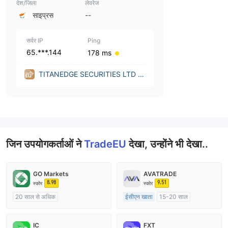
देश/जिला
लेवरेज
साइप्रस
--
सर्वर IP
Ping
65.***.144
178 ms
TITANEDGE SECURITIES LTD (C
yprus)
जिन उपयोगकर्ताओं ने
TradeEU
देखा, उन्होंने भी देखा..
GO Markets
AVATRADE
8.98
9.51
स्कोर
स्कोर
20 साल से अधिक
ईसीएन खाता
15-20 साल
ऑस्ट्रेलिया विनियमन
ऑस्ट्रेलिया विनियमन
मार्केट मेकिंग (एमएम)
cTrader
मार्केट मेकिंग (एमएम)
IC
FXT