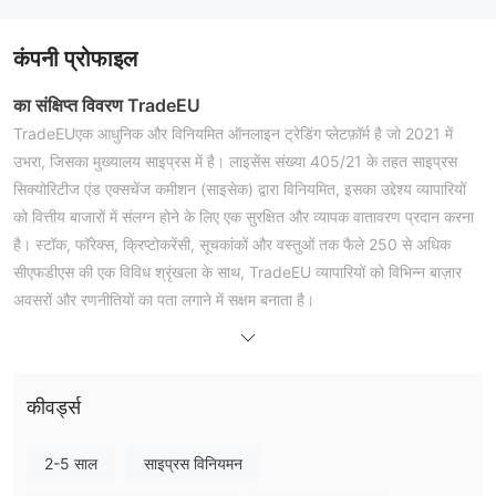
कंपनी प्रोफाइल
का संक्षिप्त विवरण TradeEU
TradeEUएक आधुनिक और विनियमित ऑनलाइन ट्रेडिंग प्लेटफ़ॉर्म है जो 2021 में
उभरा, जिसका मुख्यालय साइप्रस में है। लाइसेंस संख्या 405/21 के तहत साइप्रस
सिक्योरिटीज एंड एक्सचेंज कमीशन (साइसेक) द्वारा विनियमित, इसका उद्देश्य व्यापारियों
को वित्तीय बाजारों में संलग्न होने के लिए एक सुरक्षित और व्यापक वातावरण प्रदान करना
है। स्टॉक, फॉरेक्स, क्रिप्टोकरेंसी, सूचकांकों और वस्तुओं तक फैले 250 से अधिक
सीएफडीएस की एक विविध श्रृंखला के साथ, TradeEU व्यापारियों को विभिन्न बाज़ार
अवसरों और रणनीतियों का पता लगाने में सक्षम बनाता है।
TradeEUचांदी, सोना और प्लैटिनम सहित खाता प्रकारों का चयन, सभी अनुभव स्तरों
के व्यापारियों की आवश्यकताओं को पूरा करता है। प्लेटफ़ॉर्म कमीशन-मुक्त व्यापार प्रदान
करता है और 1:30 तक का लाभ उठाता है, जिससे व्यापारियों की छोटे निवेश के साथ
कीवर्ड्स
स्थिति को नियंत्रित करने की क्षमता बढ़ जाती है। शक्तिशाली मेटाट्रेडर 5 (एमटी5)
प्लेटफॉर्म का उपयोग करके, व्यापारी विशेषज्ञ सलाहकारों (ईएएस) के माध्यम से चार्ट
2-5 साल
साइप्रस विनियमन
विश्लेषण, तकनीकी संकेतक और स्वचालित ट्रेडिंग के लिए उन्नत टूल और सुविधाओं तक
पहुंच सकते हैं।