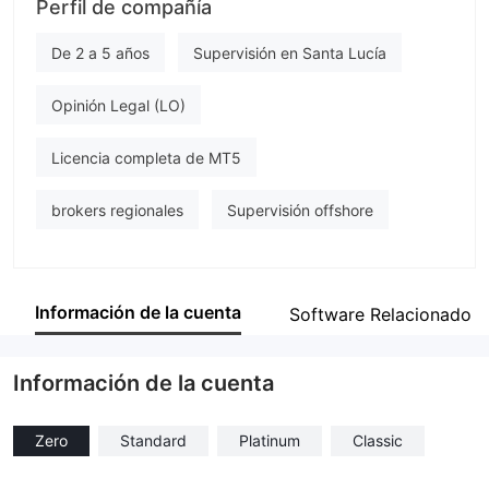
Perfil de compañía
Celestial Trader
Empleado de la empresa
De 2 a 5 años
Supervisión en Santa Lucía
--
Opinión Legal (LO)
Licencia completa de MT5
brokers regionales
Supervisión offshore
Información de la cuenta
Software Relacionado
Información de la cuenta
Zero
Standard
Platinum
Classic