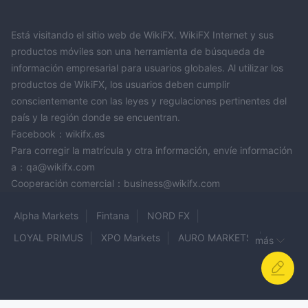
Está visitando el sitio web de WikiFX. WikiFX Internet y sus
productos móviles son una herramienta de búsqueda de
información empresarial para usuarios globales. Al utilizar los
productos de WikiFX, los usuarios deben cumplir
conscientemente con las leyes y regulaciones pertinentes del
país y la región donde se encuentran.
Facebook：wikifx.es
Para corregir la matrícula y otra información, envíe información
a：qa@wikifx.com
Cooperación comercial：business@wikifx.com
Alpha Markets
Fintana
NORD FX
LOYAL PRIMUS
XPO Markets
AURO MARKETS
más
CWG Markets
Niyafa FX
Sandai
Anshin
TARGETFX
Topstep
DTM Trading
Zebu
AXEN BROKER
Sinox FX
Macro Venture
XeonFx