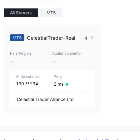
All Servers
MT5
CelestialTrader-Real
MT5
4
País/Región
Apalancamiento
--
--
IP de servidor
Ping
139.***.34
2 ms
Celestial Trader Alliance Ltd