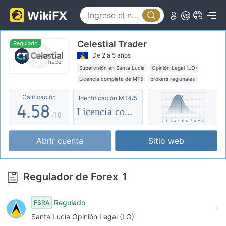
0
3
0
1
4
Celestial Trader
1
2
5
Regulado
De 2 a 5 años
2
3
6
Supervisión en Santa Lucía
Opinión Legal (LO)
Licencia completa de MT5
brokers regionales
3
4
7
Supervisión offshore
Calificación
Identificación MT4/5
4
.
5
8
Licencia completa
/10
5
6
9
Abrir cuenta
Sitio web
6
7
7
8
Regulador de Forex
1
8
9
Regulado
FSRA
9
Santa Lucía Opinión Legal (LO)