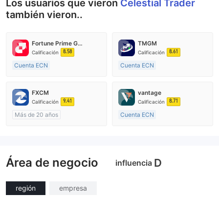
Los usuarios que vieron
Celestial Trader
también vieron..
Fortune Prime Global
TMGM
8.58
8.61
Calificación
Calificación
Cuenta ECN
Cuenta ECN
De 15 a 20 años
De 10 a 15 años
Supervisión en Australia
Supervisión en Australia
FXCM
vantage
Creación Mercado Forex (MM)
Creación Mercado Forex (MM)
9.41
8.71
Calificación
Calificación
Licencia completa de MT4
Licencia completa de MT4
Más de 20 años
Cuenta ECN
Supervisión en Australia
De 10 a 15 años
Creación Mercado Forex (MM)
Supervisión en Australia
Licencia completa de MT4
Creación Mercado Forex (MM)
Área de negocio
Licencia completa de MT4
D
influencia
región
empresa