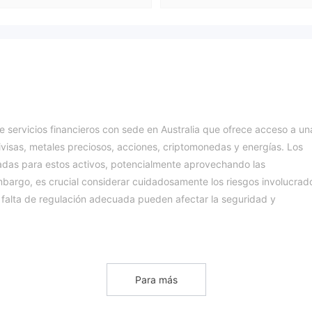
ervicios financieros con sede en Australia que ofrece acceso a un
ivisas, metales preciosos, acciones, criptomonedas y energías. Los
adas para estos activos, potencialmente aprovechando las
bargo, es crucial considerar cuidadosamente los riesgos involucrad
 falta de regulación adecuada pueden afectar la seguridad y
Para más
 el mercado financiero internacional más grande del mundo, con un
illones de dólares estadounidenses. Este mercado permite a individ