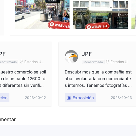
Empleado de la empresa
--
PF
JPF
Estados Uni
Estados Uni
nconfirmado
Inconfirmado
dos
dos
uestro comercio se soli
Descubrimos que la compañía est
iro de un cable 12600. d
aba involucrada con comerciante
s diferentes sin verifica
s internos. Tenemos fotografías e
icación
información sobre quién estuvo in
ción
Exposición
2023-10-12
2023-10-13
volucrado, se presentó una queja.
Hasta donde sabemos, nuestro di
nero nunca llegó a los intercambi
os que manipularon. Pedimos 12,
mentar
600 y retiramos nuestros 7000. c
ables. 1900 legales. nos dicen qu