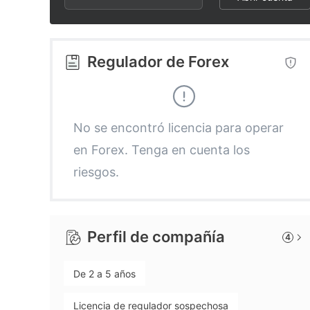
2
7
7
3
8
8
Regulador de Forex
4
9
9
5
No se encontró licencia para operar
en Forex. Tenga en cuenta los
6
riesgos.
7
Perfil de compañía
4
8
De 2 a 5 años
9
Licencia de regulador sospechosa