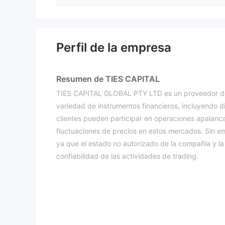
Perfil de la empresa
Resumen de TIES CAPITAL
TIES CAPITAL GLOBAL PTY LTD es un proveedor de s
variedad de instrumentos financieros, incluyendo d
clientes pueden participar en operaciones apalanc
fluctuaciones de precios en estos mercados. Sin em
ya que el estado no autorizado de la compañía y la
confiabilidad de las actividades de trading.
Pros y Contras
Instrumentos de Mercado
Divisas:
TIES CAPITAL ofrece acceso al mercado de divisas,
$5
volumen diario de operaciones que supera los
b