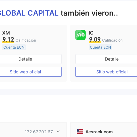
e necesitamos actualizar el softw
are
GLOBAL CAPITAL
también vieron..
XM
IC
9.12
9.09
Calificación
Calificación
Cuenta ECN
Cuenta ECN
De 15 a 20 años
De 15 a 20 años
Detalle
Detalle
Supervisión en Australia
Supervisión en Australia
Creación Mercado Forex (MM)
Sitio web oficial
Sitio web oficial
Licencia completa de MT4
Licencia completa de MT4
172.67.202.67
tiesrack.com