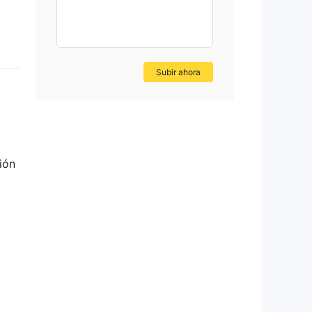
eo,
Subir ahora
ión