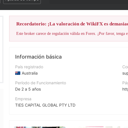
¡La puntuación WikiFX de este co
Recordatorio: ¡La valoración de WikiFX es demasia
Este broker carece de regulación válida en Forex. ¡Por favor, tenga e
Información básica
País registrado
Cor
Australia
su
Período de Funcionamiento
Pá
De 2 a 5 años
htt
Empresa
TIES CAPITAL GLOBAL PTY LTD
Abreviación
TC GLOBAL CAPITAL