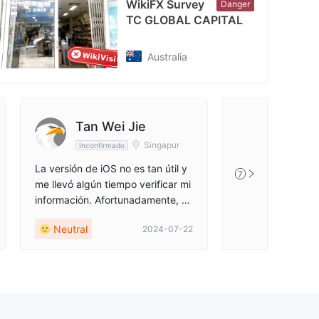
WikiFX Survey
Danger
TC GLOBAL CAPITAL
Australia
Tan Wei Jie
Singapur
Inconfirmado
La versión de iOS no es tan útil y
7
me llevó algún tiempo verificar mi
información. Afortunadamente, su
condición de negociación no es m
Neutral
2024-07-22
ala...