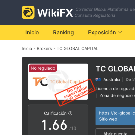
Corredor Global Plataforma de
0
0
Consulta Regulatoria
1
1
Inicio
Ranking
Exposición
Inicio
-
Brokers
-
TC GLOBAL CAPITAL
2
2
3
3
TC GLOBA
No regulado
Australia
|
De 2
4
4
Licencia de regula
Zona de negocio
|
0
5
5
Riesgo potencial a
|
https://tc-global.
Calificación
1
.
6
6
Sitio web
/10
Abrir cuenta