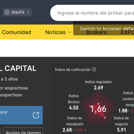
WikiFX
Switch to browser defa
Comunidad
Noticias
Brokers
EXP
L CAPITAL
Índice de calificación
 a 5 años
Índice regulador
2.69
dor sospechosa
Índice
 sospechoso
Índice
control
lto
técnico
ries
1.66
4.50
1.88
/
1
com/
Índice de
Índice de
reputación
negocio
2.68
5.91
/
0.29
Ajustes de tiempo