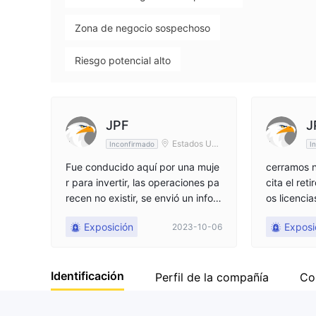
Zona de negocio sospechoso
Riesgo potencial alto
JPF
J
Estados Uni
Inconfirmado
I
dos
Fue conducido aquí por una muje
cerramos n
r para invertir, las operaciones pa
cita el ret
recen no existir, se envió un infor
os licencia
me financiero a los reguladores. A
ción de ub
Exposición
Exposi
2023-10-06
hora piden actualizar el software.
A puerta cerrada, se lleva a cabo
el comercio interno.
Identificación
Perfil de la compañía
Co