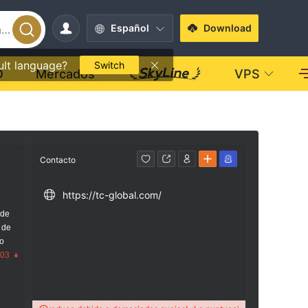
Español
Download
ult language?
Switch
O
Mercados
VPS
Contacto
https://tc-global.com/
 de
 de
go
.03