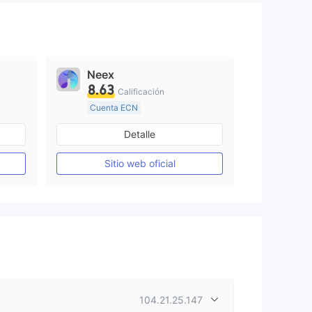
Neex
8.63
Calificación
Cuenta ECN
De 15 a 20 años
Detalle
Supervisión en Australia
Creación Mercado Forex (MM)
Creación Mercado Forex (MM)
Sitio web oficial
Licencia completa de MT4
104.21.25.147