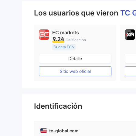
Los usuarios que vieron
TC 
EC markets
9.24
Calificación
Cuenta ECN
De 10 a 15 años
Detalle
Supervisión en Australia
Creación Mercado Forex (MM)
Sitio web oficial
Licencia completa de MT4
Identificación
tc-global.com