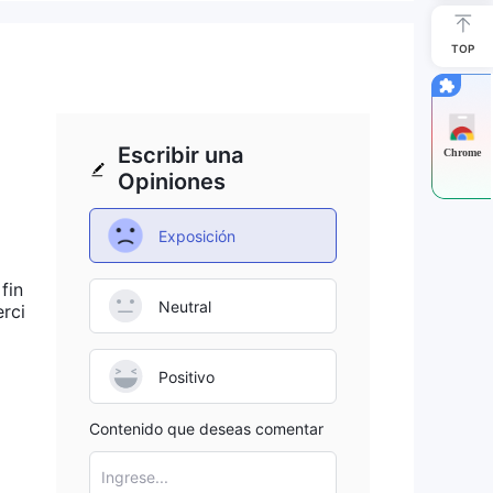
TOP
les
Escribir una
Chrome
Opiniones
añía
Exposición
fin
Neutral
erci
s
rnos
Positivo
Contenido que deseas comentar
res
resa
Ingrese...