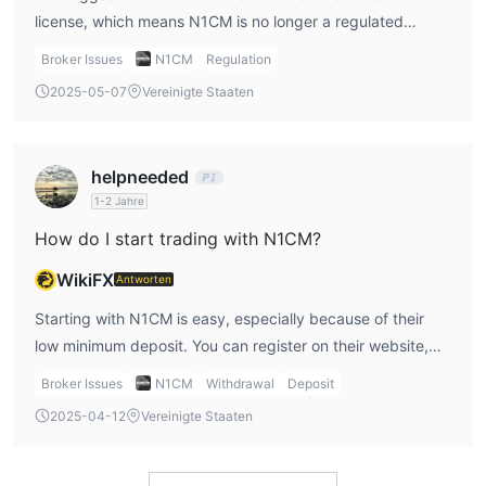
license, which means N1CM is no longer a regulated
broker. This makes me hesitant to trust the platform for
Broker Issues
N1CM
Regulation
long-term trading. In addition, the regional restrictions and
2025-05-07
Vereinigte Staaten
commission fees on certain accounts can limit accessibility
and increase costs for traders. For me, this is a significant
con when considering the broker in any N1CM review.
helpneeded
1-2 Jahre
How do I start trading with N1CM?
WikiFX
Antworten
Starting with N1CM is easy, especially because of their
low minimum deposit. You can register on their website,
open a demo or live account, and start trading
Broker Issues
N1CM
Withdrawal
Deposit
immediately. I recommend trying out the demo account
2025-04-12
Vereinigte Staaten
first to get comfortable with their platform before
committing real money. In my opinion, N1CM forex offers a
simple yet effective entry for beginners, but make sure