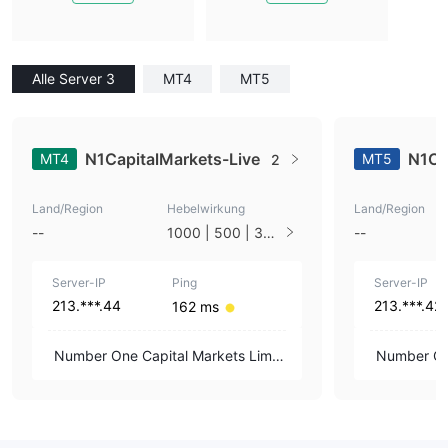
Alle Server 3
MT4
MT5
N1CapitalMarkets-Live
N1Ca
MT4
MT5
2
Land/Region
Hebelwirkung
Land/Region
--
1000 | 500 | 330
--
| 250 | 100 | 1
Server-IP
Ping
Server-IP
213.***.44
213.***.42
162 ms
Number One Capital Markets Limit
Number One
ed
ed