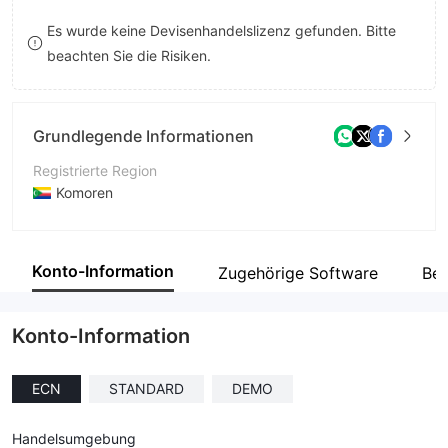
8
Es wurde keine Devisenhandelslizenz gefunden. Bitte
beachten Sie die Risiken.
9
Grundlegende Informationen
Registrierte Region
Komoren
Betriebszeitraum
5-10 Jahre
Konto-Information
Zugehörige Software
Bet
Unternehmen
Number One Capital Markets Limited
Konto-Information
ECN
STANDARD
DEMO
Handelsumgebung