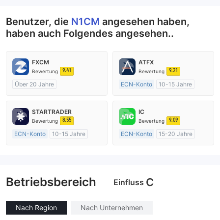
Benutzer, die
N1CM
angesehen haben,
haben auch Folgendes angesehen..
FXCM
ATFX
9.41
9.21
Bewertung
Bewertung
Über 20 Jahre
ECN-Konto
10-15 Jahre
AustralienRegulierung
AustralienRegulierung
Market Making (MM)
Market Making (MM)
STARTRADER
IC
MT4-Volllizenz
MT4-Volllizenz
8.55
9.09
Bewertung
Bewertung
ECN-Konto
10-15 Jahre
ECN-Konto
15-20 Jahre
AustralienRegulierung
AustralienRegulierung
Market Making (MM)
Market Making (MM)
MT4-Volllizenz
MT4-Volllizenz
Betriebsbereich
C
Einfluss
Nach Region
Nach Unternehmen