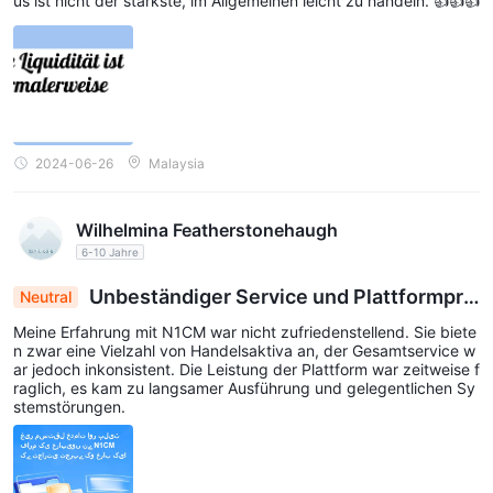
us ist nicht der stärkste, im Allgemeinen leicht zu handeln. 👍👍👍
2024-06-26
Malaysia
Wilhelmina Featherstonehaugh
6-10 Jahre
Unbeständiger Service und Plattformpro
Neutral
bleme beeinträchtigen die Handelserfahrung bei
Meine Erfahrung mit N1CM war nicht zufriedenstellend. Sie biete
N1CM
n zwar eine Vielzahl von Handelsaktiva an, der Gesamtservice w
ar jedoch inkonsistent. Die Leistung der Plattform war zeitweise f
raglich, es kam zu langsamer Ausführung und gelegentlichen Sy
stemstörungen.