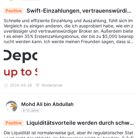
Swift-Einzahlungen, vertrauenswürdige
Positive
r Broker mit 35% Ersteinzahlungsbonus von bis z
Schnelle und effiziente Einzahlung und Auszahlung, fühlt sich im
u $5.000
Vergleich zu einigen anderen, die ich ausprobiert habe, wie ein z
uverlässiger und vertrauenswürdiger Broker an. Außerdem biete
t es einen 35% Ersteinzahlungsbonus, der bis zu $5,000 beansp
rucht werden kann. Ich werde meinen Freunden sagen, dass sie
kommen sollen.😜😜😜
2024-06-28
Niederlande
Mohd Ali bin Abdullah
6-10 Jahre
Liquiditätsvorteile werden durch schwa
Positive
che regulatorische Position ausgeglichen, der H
Die Liquidität ist normalerweise gut, aber ihr regulatorischer Stat
andel bleibt zugänglich 🤷‍♂️💸