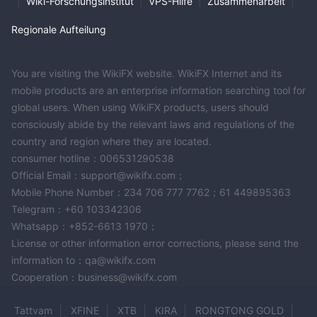
|
Wiki-Forschungsinstitut
|
VPS-Hilfe
|
Zusammenarbeit
|
Regionale Aufteilung
You are visiting the WikiFX website. WikiFX Internet and its
mobile products are an enterprise information searching tool for
global users. When using WikiFX products, users should
consciously abide by the relevant laws and regulations of the
country and region where they are located.
consumer hotline：006531290538
Official Email：support@wikifx.com；
Mobile Phone Number：234 706 777 7762；61 449895363
Telegram：+60 103342306
Whatsapp：+852-6613 1970；
License or other information error corrections, please send the
information to：qa@wikifx.com
Cooperation：business@wikifx.com
Tattvam
XFINE
XTB
KIRA
RONGTONG GOLD