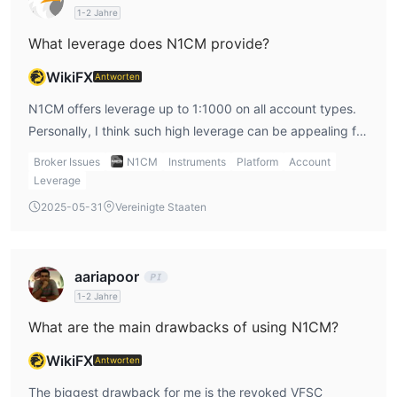
1-2 Jahre
What leverage does N1CM provide?
WikiFX
Antworten
N1CM offers leverage up to 1:1000 on all account types.
Personally, I think such high leverage can be appealing for
traders who want more exposure with less capital.
Broker Issues
N1CM
Instruments
Platform
Account
However, it’s important to note that high leverage also
Leverage
means higher risk, so I would always recommend using
2025-05-31
Vereinigte Staaten
leverage responsibly. In any N1CM review, I’d emphasize
the risks associated with trading at such high levels.
aariapoor
1-2 Jahre
What are the main drawbacks of using N1CM?
WikiFX
Antworten
The biggest drawback for me is the revoked VFSC