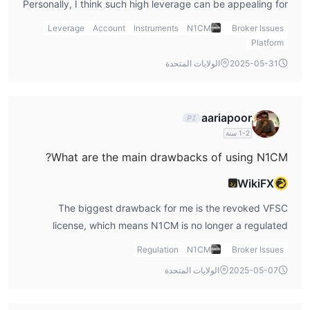
Personally, I think such high leverage can be appealing for
traders who want more exposure with less capital.
Leverage
Account
Instruments
N1CM
Broker Issues
However, it’s important to note that high leverage also
Platform
means higher risk, so I would always recommend using
2025-05-31
الولايات المتحدة
leverage responsibly. In any N1CM review, I’d emphasize
the risks associated with trading at such high levels.
aariapoor
1-2 سنة
What are the main drawbacks of using N1CM?
WikiFX
رد
The biggest drawback for me is the revoked VFSC
license, which means N1CM is no longer a regulated
broker. This makes me hesitant to trust the platform for
Regulation
N1CM
Broker Issues
long-term trading. In addition, the regional restrictions and
2025-05-07
الولايات المتحدة
commission fees on certain accounts can limit accessibility
and increase costs for traders. For me, this is a significant