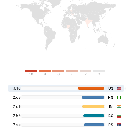
10
8
6
4
2
0
3.16
US
2.68
NG
2.61
IN
2.52
BG
2.44
RS