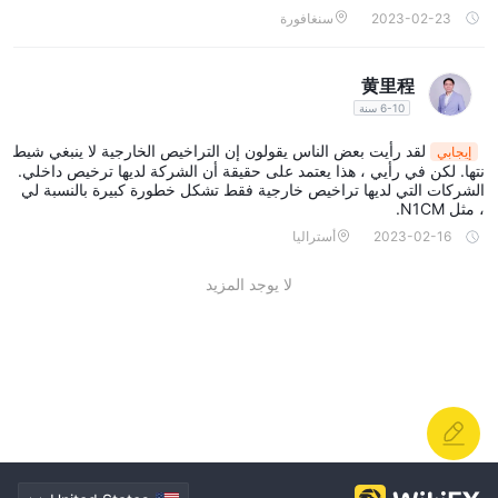
2023-02-23
سنغافورة
黄里程
6-10 سنة
لقد رأيت بعض الناس يقولون إن التراخيص الخارجية لا ينبغي شيط
إيجابي
نتها. لكن في رأيي ، هذا يعتمد على حقيقة أن الشركة لديها ترخيص داخلي.
الشركات التي لديها تراخيص خارجية فقط تشكل خطورة كبيرة بالنسبة لي
، مثل N1CM.
2023-02-16
أستراليا
لا يوجد المزيد