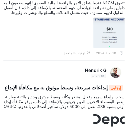
تتفوق N1CM عندما يتعلق الأمر بالرافعة المالية القصوى! إنهم يقدمون للمت
داولين طريقة رائعة لزيادة أرباحهم المحتملة. بالإضافة إلى ذلك، فإن أصول
التداول لديهم ممتازة، حيث تشمل العملات والسلع والمؤشرات وغيرها.
2024-07-18
الولايات المتحدة
Hendrik G
6-10 سنة
إيداعات سريعة، وسيط موثوق به مع مكافأة الإيداع
إيجابي
الأولى بنسبة 35% تصل إلى 5000 دولار
سحب وإيداع سريع وفعال، يشعر وكأنه وسيط موثوق وجدير بالثقة مقارنة
ببعض الوسطاء الآخرين الذين جربتهم. بالإضافة إلى ذلك، يوفر مكافأة إيداع
أولى بنسبة 35٪، تصل إلى 5000 دولار. سأخبر أصدقائي بالقدوم. 😜😜😜