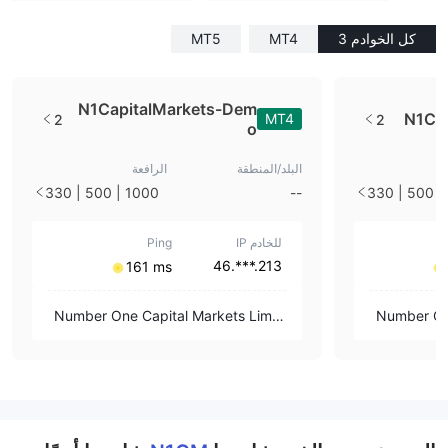
كل الخوادم 3
MT4
MT5
N1CapitalMarkets-Dem
N1Cap
MT4
2
2
o
البلد/المنطقة
الرافعة
1000 | 500 | 330
--
1000 | 500 | 330
| 250 | 100 | 1
للخادم IP
Ping
213.***.46
⁦161 ms⁩
Number One Capital Markets Limit
Number One
ed
ed