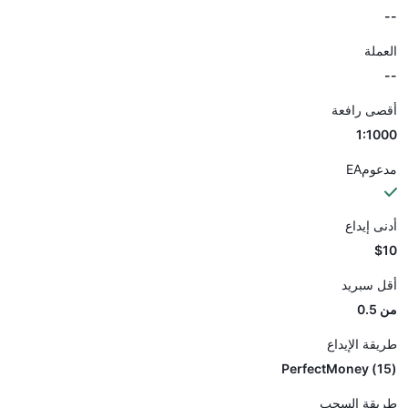
--
العملة
--
أقصى رافعة
1:1000
مدعومEA
أدنى إيداع
$10
أقل سبريد
من 0.5
طريقة الإيداع
(15) PerfectMoney
طريقة السحب