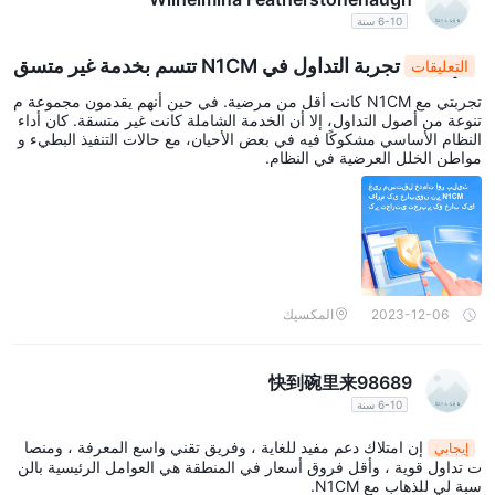
6-10 سنة
تجربة التداول في N1CM تتسم بخدمة غير متسق
التعليقات
ة وأعطال في المنصة
تجربتي مع N1CM كانت أقل من مرضية. في حين أنهم يقدمون مجموعة م
تنوعة من أصول التداول، إلا أن الخدمة الشاملة كانت غير متسقة. كان أداء
النظام الأساسي مشكوكًا فيه في بعض الأحيان، مع حالات التنفيذ البطيء و
مواطن الخلل العرضية في النظام.
2023-12-06
المكسيك
快到碗里来98689
6-10 سنة
إن امتلاك دعم مفيد للغاية ، وفريق تقني واسع المعرفة ، ومنصا
إيجابي
ت تداول قوية ، وأقل فروق أسعار في المنطقة هي العوامل الرئيسية بالن
سبة لي للذهاب مع N1CM.