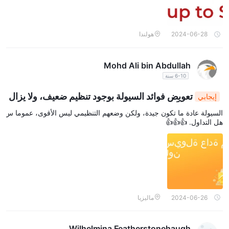
2024-06-28
هولندا
Mohd Ali bin Abdullah
6-10 سنة
تعويض فوائد السيولة بوجود تنظيم ضعيف، ولا يزال
إيجابي
التداول متاحاً 🤷‍♂️💸
السيولة عادة ما تكون جيدة، ولكن وضعهم التنظيمي ليس الأقوى، عموما س
هل التداول. 👍👍👍
2024-06-26
ماليزيا
Wilhelmina Featherstonehaugh