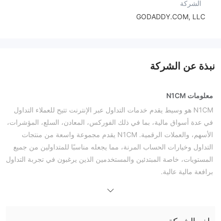
الشركة
GODADDY.COM, LLC
نبذة عن الشركة
معلومات N1CM
N1CM هو وسيط يقدم خدمات التداول عبر الإنترنت تتيح للعملاء التداول
في عدة أسواق مالية، بما في ذلك الفوركس، المعادن، السلع، المؤشرات،
الأسهم، والعملات الرقمية. N1CM يقدم مجموعة واسعة من منتجات
التداول وخيارات الحساب المرنة، مما يجعله مناسبًا للمتداولين من جميع
المستويات، خاصة المبتدئين والمستخدمين الذين يرغبون في تجربة التداول
برافعة مالية عالية.
الإيجابيات والسلبيات
هل N1CM شرعي؟
على الرغم من أن N1CM يدعي أنه مُنظم، إلا أن تنظيم الفوركس للتجزئة
الصادر عن هيئة خدمات الخدمات المالية في فانواتو (VFSC) برقم ترخيص