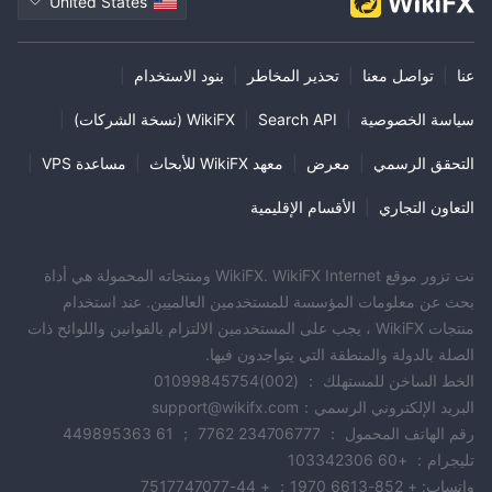
United States
عنا
|
تواصل معنا
|
تحذير المخاطر
|
بنود الاستخدام
|
سياسة الخصوصية
|
Search API
|
WikiFX (نسخة الشركات)
|
التحقق الرسمي
|
معرض
|
معهد WikiFX للأبحاث
|
مساعدة VPS
|
التعاون التجاري
|
الأقسام الإقليمية
نت تزور موقع WikiFX. WikiFX Internet ومنتجاته المحمولة هي أداة
بحث عن معلومات المؤسسة للمستخدمين العالميين. عند استخدام
منتجات WikiFX ، يجب على المستخدمين الالتزام بالقوانين واللوائح ذات
الصلة بالدولة والمنطقة التي يتواجدون فيها.
الخط الساخن للمستهلك ： (002)01099845754
البريد الإلكتروني الرسمي：support@wikifx.com
رقم الهاتف المحمول ： 234706777 7762 ； 61 449895363
تليجرام： +60 103342306
واتساب: + 852-6613 1970； + 44-7517747077