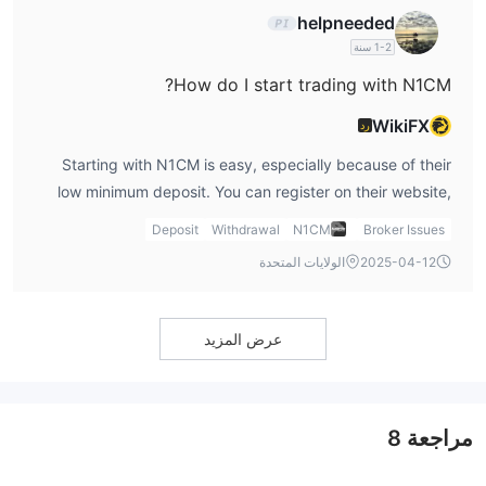
con when considering the broker in any N1CM review.
helpneeded
1-2 سنة
How do I start trading with N1CM?
WikiFX
رد
Starting with N1CM is easy, especially because of their
low minimum deposit. You can register on their website,
open a demo or live account, and start trading
Deposit
Withdrawal
N1CM
Broker Issues
immediately. I recommend trying out the demo account
2025-04-12
الولايات المتحدة
first to get comfortable with their platform before
committing real money. In my opinion, N1CM forex offers a
simple yet effective entry for beginners, but make sure
عرض المزيد
you're fully aware of the risks, especially given the lack of
regulation.
مراجعة
8