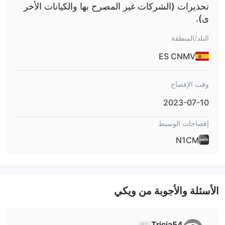
الحسابات
تحذيرات (الشركات غير المصرح بها والكيانات الأخر
، ولكن الرافعة المالية القصوى تنخفض تدريجيًا مع زيادة حصة
ى).
الحساب. اختيار الرافعة مرتبط مباشرة بحصة الحساب؛ كلما زادت الحصة،
كلما قل مضاعف الرافعة وزادت متطلبات الهامش.
البلد/المنطقة
على الرغم من أن الرافعة المالية العالية يمكن أن تكبّر العوائد، إلا أنها تزيد
ES CNMV
أيضًا من المخاطر، ويحتاج المتداولون إلى اختيار نسبة رافعة مالية معقولة
وفقًا لوضع رأس المال الخاص بهم وتحمل المخاطر.
وقت الإفصاح
الرسوم
2023-07-10
منصة التداول
إفصاحات الوسيط
N1CM تدعم استخدام منصتي MT4 و MT5.
N1CM
MetaTrader 4 (MT4) هي منصة تداول أطلقتها الشركة الروسية
MetaQuotes خصيصًا لتداول الفوركس.
MetaTrader 5 (MT5) هي منصة تداول متعددة الأصول أطلقتها
MetaQuotes تتيح تداول الفوركس والأسهم والسلع.
الأسئلة والأجوبة من ويكي
الإيداع والسحب
Perfect Money،
N1CM تقبل مجموعة متنوعة من وسائل الدفع:
Tricia54
PaymentAsia، STICPAY، Coinbase، Tasapay،