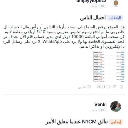
iamjayylopezz
6-10 سنة
احتيال الناس
البلاغات
هذا الموقع يرفض السماح لي بسحب أرباح التداول أو رأس مال الحساب ال
خاص بي ما لم أدفع رسوم تخليص ضريبي بنسبة 10٪؟ أرباحي معلقة لا يم
كن سحب أموالي البالغة 10000 دولار لدي مدير حساب قام الآن بحذف ص
فحة الفيسبوك الخاصة بها ولا يرد على WhatsApp. لا ترد على رسائل البري
د الإلكتروني أو تذاكر الدعم.
2021-12-17
الفلبين
Venki
6-10 سنة
تتألق N1CM عندما يتعلق الأمر
إيجابي