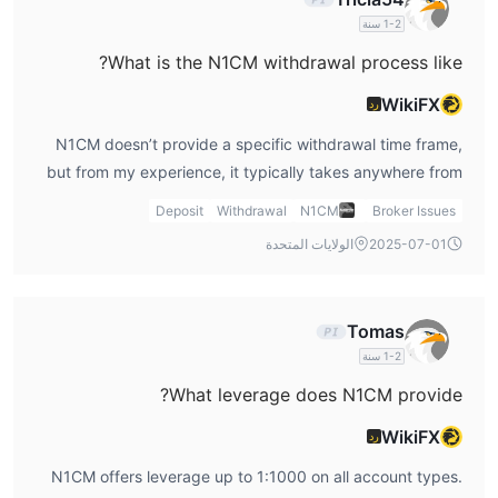
و
B2BinPay
1-2 سنة
.
What is the N1CM withdrawal process like?
WikiFX
رد
N1CM doesn’t provide a specific withdrawal time frame,
but from my experience, it typically takes anywhere from
a few hours to a couple of days, depending on the
Deposit
Withdrawal
N1CM
Broker Issues
payment method. I found that using services like Perfect
2025-07-01
الولايات المتحدة
Money can speed things up, but if you’re using a less
common method, it might take longer. I would recommend
reviewing N1CM broker's customer support to get more
Tomas
accurate information on withdrawal times.
1-2 سنة
What leverage does N1CM provide?
WikiFX
رد
N1CM offers leverage up to 1:1000 on all account types.