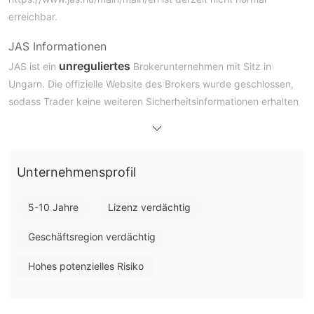
erreichbar.
JAS Informationen
unreguliertes
JAS ist ein
Brokerunternehmen mit Sitz in
Ungarn. Die offizielle Website des Brokers wurde geschlossen,
sodass Trader keine weiteren Sicherheitsinformationen erhalten
können.
Ist JAS seriös?
Nach einer Whois-Abfrage stellten wir fest, dass der
Unternehmensprofil
Domainname dieses Unternehmens ungültig ist, was darauf
hinweist, dass dieses Unternehmen ihn nicht sicher registriert
5-10 Jahre
Lizenz verdächtig
hat.
Geschäftsregion verdächtig
Nachteile von JAS
Hohes potenzielles Risiko
Nicht verfügbare Website
Die offizielle Website von JAS ist derzeit nicht erreichbar, was
Bedenken hinsichtlich ihrer Zuverlässigkeit und Zugänglichkeit