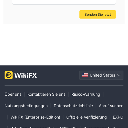
Investitionen und die Einhaltung rechtlicher Standards zu
gewährleisten. Trader können über WikiFX mehr über andere
Senden Sie jetzt
Broker erfahren. Informationen verbessern die
Transaktionssicherheit.
United States
Über uns
|
Kontaktieren Sie uns
|
Risiko-Warnung
|
Nutzungsbedingungen
|
Datenschutzrichtlinie
|
Anruf suchen
|
WikiFX (Enterprise-Edition)
|
Offizielle Verifizierung
|
EXPO