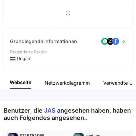
9
7
8
8
9
9
Grundlegende Informationen
Registrierte Region
Ungarn
Betriebszeitraum
5-10 Jahre
Webseite
Netzwerkdiagramm
Verwandte Un
Unternehmen
JAS Budapest Zrt
Benutzer, die
JAS
angesehen haben, haben
auch Folgendes angesehen..
STARTRADER
vantage