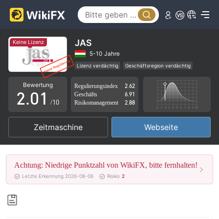
JAS
Keine Lizenz
0
5-10 Jahre
Lizenz verdächtig
Geschäftsregion verdächtig
1
0
Hohes potenzielles Risiko
Bewertung
Regulierungsindex
2.62
2
.
0
1
Geschäfts
6.91
/10
Risikomanagement
2.88
3
1
2
Zeitmaschine
Webseite
4
2
3
5
3
4
Achtung: Niedrige Punktzahl von WikiFX, bitte fernhalten!
6
4
5
Letzte Erkennung 2026-08-06
Risiko
2
7
5
6
8
6
7