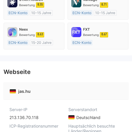
8.55
8.71
Bewertung
Bewertung
ECN-Konto
10-15 Jahre
ECN-Konto
10-15 Jahre
AustralienRegulierung
AustralienRegulierung
Market Making (MM)
Market Making (MM)
Neex
FXT
MT4-Volllizenz
MT4-Volllizenz
8.63
8.67
Bewertung
Bewertung
ECN-Konto
15-20 Jahre
ECN-Konto
AustralienRegulierung
Über 20 Jahre
Market Making (MM)
AustralienRegulierung
MT4-Volllizenz
Market Making (MM)
MT4-Volllizenz
Webseite
jas.hu
Server-IP
Serverstandort
213.136.70.118
Deutschland
ICP-Registrationsnummer
Hauptsächlich besuchte
Länder/Regionen