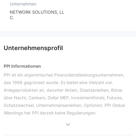
Unternehmen
NETWORK SOLUTIONS, LL
C.
Unternehmensprofil
PPI Informationen
PPI ist ein argentinisches Finanzdienstleistungsunternehmen,
das 1998 gegründet wurde. Es bietet eine Vielzahl von
Anlageprodukten an, darunter Aktien, Staatsanleihen, Börse
über Nacht, Cedears, Dollar MEP, Investmentfonds, Futures,
Schatzwechsel, Unternehmensanleihen, Optionen, PPI Global.
Allerdings hat PPI derzeit keine Regulierungen.
Vor- und Nachteile
Ist PPI legitim?
derzeit keine Regulierungen
Nein. PPI hat
. Bitte beachten