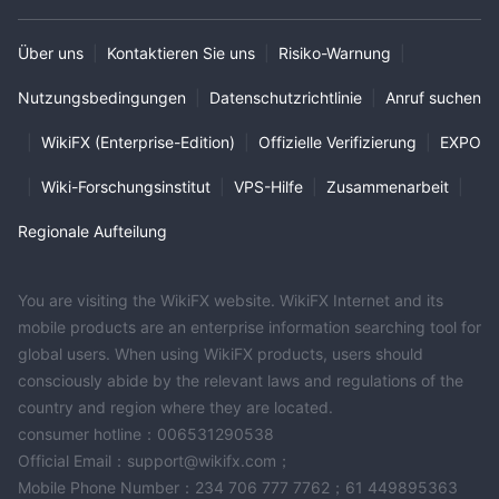
Über uns
|
Kontaktieren Sie uns
|
Risiko-Warnung
|
Nutzungsbedingungen
|
Datenschutzrichtlinie
|
Anruf suchen
|
WikiFX (Enterprise-Edition)
|
Offizielle Verifizierung
|
EXPO
|
Wiki-Forschungsinstitut
|
VPS-Hilfe
|
Zusammenarbeit
|
Regionale Aufteilung
You are visiting the WikiFX website. WikiFX Internet and its
mobile products are an enterprise information searching tool for
global users. When using WikiFX products, users should
consciously abide by the relevant laws and regulations of the
country and region where they are located.
consumer hotline：006531290538
Official Email：support@wikifx.com；
Mobile Phone Number：234 706 777 7762；61 449895363