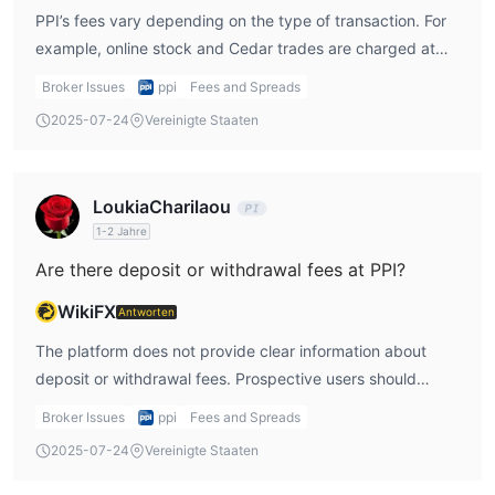
PPI’s fees vary depending on the type of transaction. For
example, online stock and Cedar trades are charged at
0.6% plus VAT, with a maximum of 1.5% plus VAT. Options
Broker Issues
ppi
Fees and Spreads
trading may incur commissions up to 2.5% plus VAT. These
2025-07-24
Vereinigte Staaten
fees are notably higher than industry averages and can
significantly impact net investment returns.
LoukiaCharilaou
1-2 Jahre
Are there deposit or withdrawal fees at PPI?
WikiFX
Antworten
The platform does not provide clear information about
deposit or withdrawal fees. Prospective users should
directly consult PPI's customer service for clarification.
Broker Issues
ppi
Fees and Spreads
2025-07-24
Vereinigte Staaten