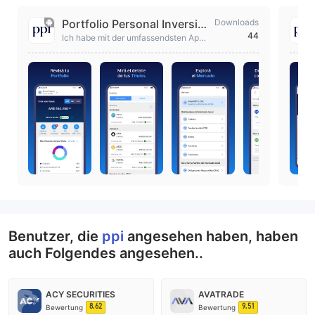
Portfolio Personal Inversio
Downloads
44
nes
Ich habe mit der umfassendsten App
auf dem Markt investiert. Wo immer Si
e möchten und von wo aus Sie sind.
Benutzer, die
ppi
angesehen haben, haben
auch Folgendes angesehen..
ACY SECURITIES
AVATRADE
8.62
9.51
Bewertung
Bewertung