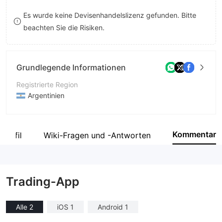
9
9
Es wurde keine Devisenhandelslizenz gefunden. Bitte
beachten Sie die Risiken.
Grundlegende Informationen
Registrierte Region
Argentinien
Betriebszeitraum
5-10 Jahre
Kommentar
profil
Wiki-Fragen und -Antworten
Unternehmen
Portfolio Personal de Inversiones S.A.
Trading-App
Alle 2
iOS 1
Android 1