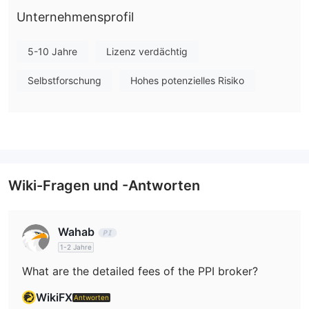
Sie das Risiko!
Unternehmensprofil
Anlageprodukte
5-10 Jahre
Lizenz verdächtig
PPI bietet eine Vielzahl von Anlageprodukten, darunter Aktien,
Staatsanleihen, Börsenübernachtungen, Cedears, Dollar MEP,
Selbstforschung
Hohes potenzielles Risiko
Investmentfonds, Futures, T-Bills, Unternehmensanleihen,
Optionen und PPI Global.
Handelsplattform
Wiki-Fragen und -Antworten
Wahab
1-2 Jahre
What are the detailed fees of the PPI broker?
WikiFX
Antworten