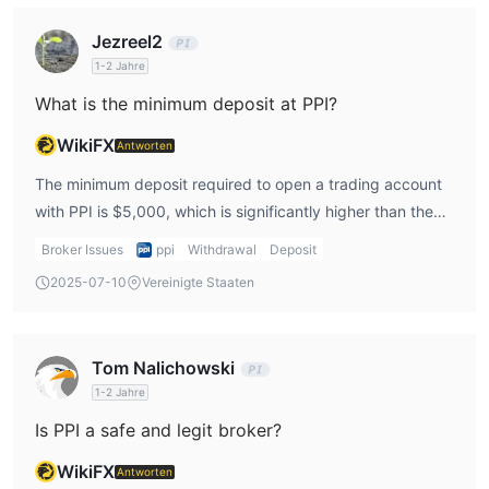
Jezreel2
1-2 Jahre
What is the minimum deposit at PPI?
WikiFX
Antworten
The minimum deposit required to open a trading account
with PPI is $5,000, which is significantly higher than the
industry standard and may deter beginners or low-capital
Broker Issues
ppi
Withdrawal
Deposit
investors.
2025-07-10
Vereinigte Staaten
Tom Nalichowski
1-2 Jahre
Is PPI a safe and legit broker?
WikiFX
Antworten