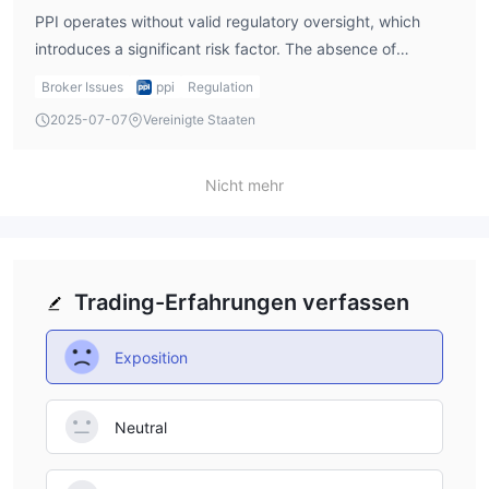
PPI operates without valid regulatory oversight, which
introduces a significant risk factor. The absence of
regulation means investor protections—such as fund
Broker Issues
ppi
Regulation
segregation, compensation schemes, or complaint
2025-07-07
Vereinigte Staaten
resolution mechanisms—may not be in place. Investors
should exercise extreme caution and carefully assess
these risks before depositing funds.
Nicht mehr
Trading-Erfahrungen verfassen
Exposition
Neutral