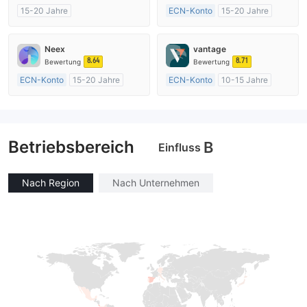
15-20 Jahre
ECN-Konto
15-20 Jahre
AustralienRegulierung
AustralienRegulierung
Market Making (MM)
Market Making (MM)
Neex
vantage
MT4-Volllizenz
MT4-Volllizenz
8.64
8.71
Bewertung
Bewertung
ECN-Konto
15-20 Jahre
ECN-Konto
10-15 Jahre
AustralienRegulierung
AustralienRegulierung
Market Making (MM)
Market Making (MM)
MT4-Volllizenz
MT4-Volllizenz
Betriebsbereich
B
Einfluss
Nach Region
Nach Unternehmen