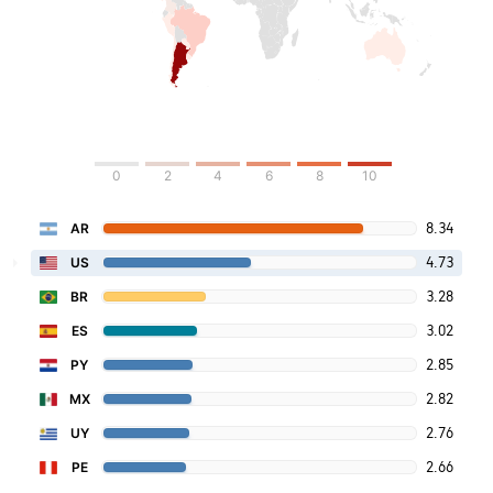
0
2
4
6
8
10
8.34
AR
4.73
US
3.28
BR
3.02
ES
2.85
PY
2.82
MX
2.76
UY
2.66
PE