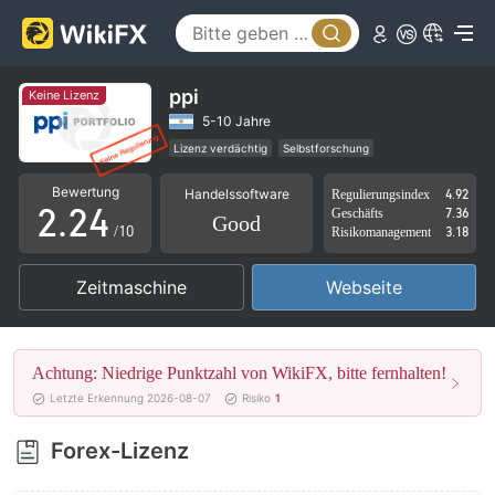
0
1
ppi
Keine Lizenz
0
0
2
5-10 Jahre
Lizenz verdächtig
Selbstforschung
1
1
3
Hohes potenzielles Risiko
Bewertung
Handelssoftware
Regulierungsindex
4.92
2
.
2
4
Geschäfts
7.36
Good
/10
Risikomanagement
3.18
3
3
5
Zeitmaschine
Webseite
4
4
6
5
5
7
Achtung: Niedrige Punktzahl von WikiFX, bitte fernhalten!
6
6
8
Letzte Erkennung 2026-08-07
Risiko
1
7
7
9
Forex-Lizenz
8
8