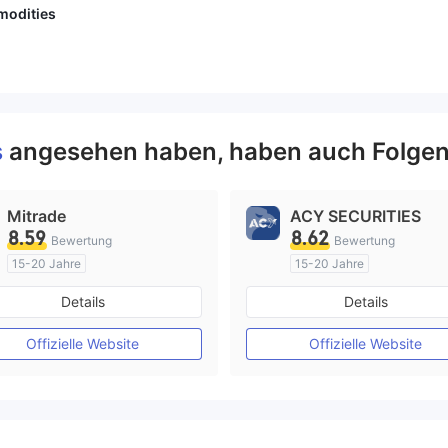
modities
s
angesehen haben, haben auch Folgen
Mitrade
ACY SECURITIES
8.59
8.62
Bewertung
Bewertung
15-20 Jahre
15-20 Jahre
AustralienRegulierung
AustralienRegulierung
Details
Details
Market Making (MM)
Market Making (MM)
Selbstforschung
MT4-Volllizenz
Offizielle Website
Offizielle Website