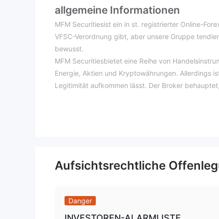
allgemeine Informationen
MFM Securitiesist ein in st. registrierter Online-Fo
VFSC-Verordnung gibt, aber unsere Gruppe tendiert da
bewusst.
MFM Securitiesbietet eine Reihe von Handelsinstru
Energie, Aktien und Kryptowährungen. Allerdings is
Legitimität aufkommen lässt. Der Broker behauptet
Echtheit dieser Behauptung.
MFM Securitiesbietet verschiedene Kontotypen, dar
Mindesteinzahlungsanforderungen zwischen 15 und
bietet der Broker die beliebten Handelsplattforme
während MFM Securities verfügt über einen maximal
attraktiv sein könnte. Es ist jedoch wichtig, die po
Aufsichtsrechtliche Offenle
verbunden sind. Der Broker unterstützt verschied
Kredit-/Debitkarten, Kryptowährungen und Online-
Es stehen Bildungsressourcen wie Seminare, Wirtsc
Danger
zentralen Handelsplattform zur Verfügung, um Händ
INVESTOREN-ALARMLISTE