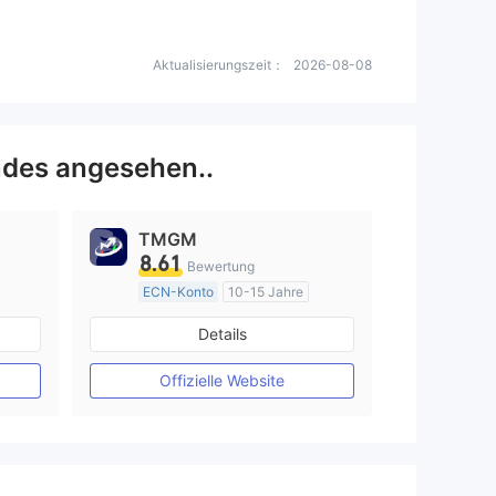
Aktualisierungszeit：
2026-08-08
des angesehen..
TMGM
8.61
Bewertung
ECN-Konto
10-15 Jahre
AustralienRegulierung
Details
Market Making (MM)
MT4-Volllizenz
Offizielle Website