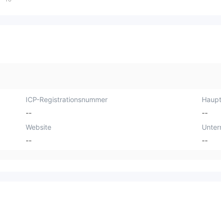
ICP-Registrationsnummer
Haupt
--
--
Website
Unte
--
--