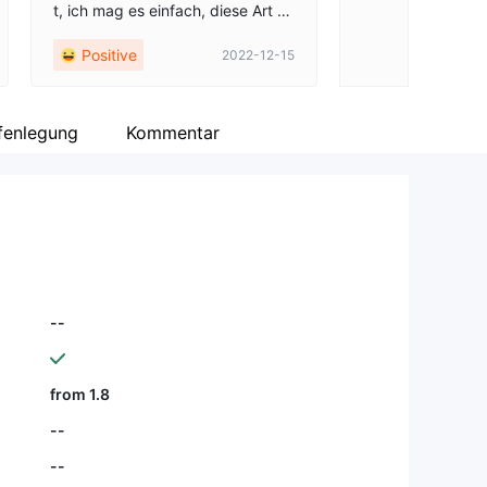
t, ich mag es einfach, diese Art vo
n flexibler Handelsplattform ohne
Positive
2022-12-15
allzu große Belastung zu nutzen.
Ich habe ein ECN-Konto mit 100
US-Dollar eröffnet, mal sehen, wie
die Transaktion läuft.
ffenlegung
Kommentar
--
from 1.8
--
--