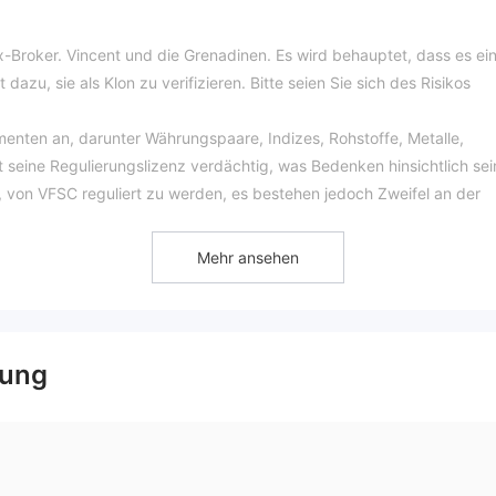
rex-Broker. Vincent und die Grenadinen. Es wird behauptet, dass es ei
zu, sie als Klon zu verifizieren. Bitte seien Sie sich des Risikos
menten an, darunter Währungspaare, Indizes, Rohstoffe, Metalle,
t seine Regulierungslizenz verdächtig, was Bedenken hinsichtlich sei
, von VFSC reguliert zu werden, es bestehen jedoch Zweifel an der
unter ein Demokonto für risikofreien Handel und Live-Konten mit
Mehr ansehen
 100 US-Dollar, je nach Kontotyp. Für den Zugang zu den Märkten
n Metatrader 4 (MT4) und Metatrader 5 (MT5) an.
en Hebel von 1:1000, was für professionelle Händler und Scalper
tenziellen Risiken zu berücksichtigen, die mit einem hohen Hebel
gung
ene Ein- und Auszahlungsmethoden, darunter Banküberweisung,
Banking.
haftskalender, Nachrichtenaktualisierungen und Zugang zu einer
lern bei der Erweiterung ihres Wissens zu helfen. Der Kundensuppor