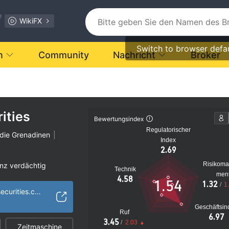
e
WikiFX
Switch to browser defa
n
Community
Nachricht
Broker
ities
Bewertungsindex
Regulatorischer
 die Grenadinen
|
Index
2.69
Risikom
nz verdächtig
Technik
men
s Risiko
4.58
1.54
1.32
/
1
https://www.mfmsecurities.com/
Geschäftsin
Ruf
6.97
3.45
/
2.03
Zeitmaschine