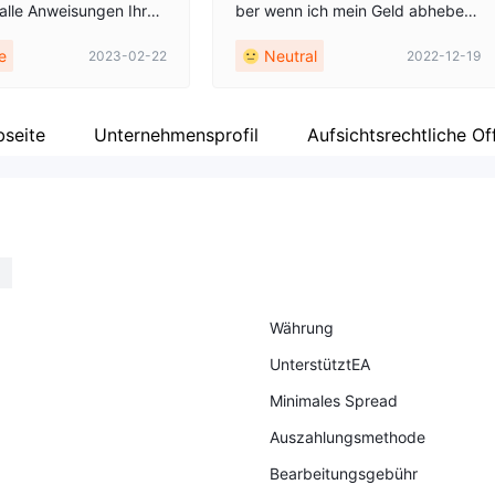
 alle Anweisungen Ihres
ber wenn ich mein Geld abhebe,
reuers befolgen und m
wird es nicht auf meinem Bankko
e
Neutral
2023-02-22
2022-12-19
en, dass Sie am Ende de
nto angezeigt. Es sind 5 Tage ver
itzung glücklich sein w
gangen, seit ich diese Auszahlun
g vorgenommen habe, mein Geld
kommt immer noch nicht.
seite
Unternehmensprofil
Aufsichtsrechtliche O
Währung
UnterstütztEA
Minimales Spread
Auszahlungsmethode
Bearbeitungsgebühr