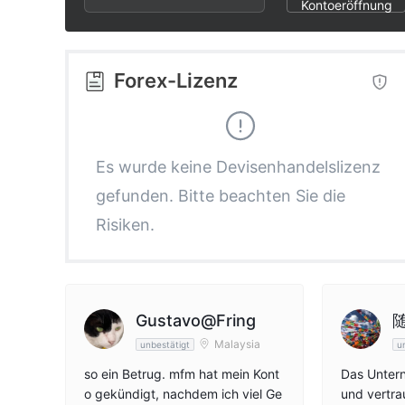
2
6
5
Kontoeröffnung
3
7
6
Forex-Lizenz
4
8
7
5
9
8
Es wurde keine Devisenhandelslizenz
gefunden. Bitte beachten Sie die
6
9
Risiken.
7
8
Gustavo@Fring
Malaysia
unbestätigt
u
9
so ein Betrug. mfm hat mein Kont
Das Untern
o gekündigt, nachdem ich viel Ge
und vertra