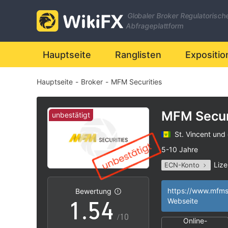
Globaler Broker Regulatorisch
Abfrageplattform
0
Hauptseite
Ranglisten
Expositio
Hauptseite
-
Broker
-
MFM Securities
1
0
2
1
MFM Secur
unbestätigt
St. Vincent und
3
2
5-10 Jahre
Lize
ECN-Konto
0
4
3
Hohes potenzielle
|
Bewertung
1
.
5
4
Webseite
/10
Online-