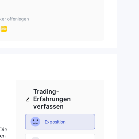
h
ker offenlegen
ne
es .
Trading-
Erfahrungen
verfassen
sen.
Exposition
en
Die
ben