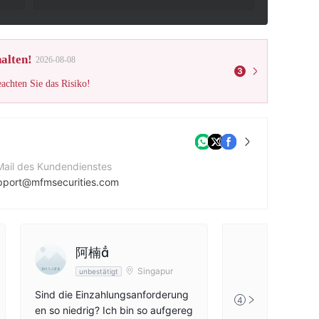
alten!
2026-08-08
3
eachten Sie das Risiko!
Mail des Kundendienstes
pport@mfmsecurities.com
ntaktnummer
41316188832
ternehmenswebsite
阿楠
tps://www.mfmsecurities.com/
Singapur
unbestätigt
Sind die Einzahlungsanforderung
4
en so niedrig? Ich bin so aufgereg