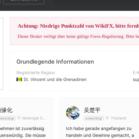
Achtung: Niedrige Punktzahl von WikiFX, bitte fernh
Dieser Broker verfügt über keine gültige Forex-Regulierung. Bitte b
Grundlegende Informationen
Registrierte Region
E-
St. Vincent und die Grenadinen
su
Betriebszeitraum
Ko
5-10 Jahre
+4
Unternehmen
Un
随缘化
吴楚平
MFM Securities Limited
ht
Vereinigte Sta
Thailand
nbestätigt
unbestätigt
aten
ehmen ist zuverlässig
Ich habe gerade angefangen zu
uenswürdig. Sie müsse
handeln und Gewinne gemacht, a