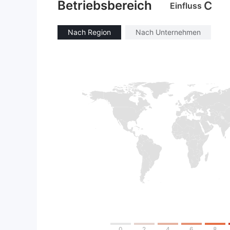
Betriebsbereich
C
Einfluss
Nach Region
Nach Unternehmen
0
2
4
6
8