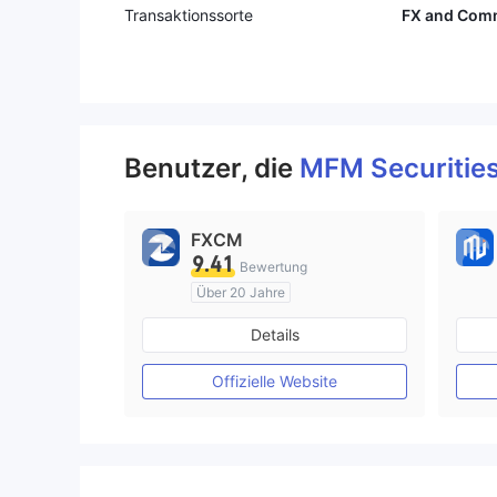
TERSUCHEN, OB DIES EIN BETR
Transaktionssorte
FX and Com
UG IST ODER NICHT, SIE VERSU
CHEN NUR! SO EIN BETRUG.
Benutzer, die
MFM Securitie
FXCM
9.41
Bewertung
Über 20 Jahre
AustralienRegulierung
Details
Market Making (MM)
MT4-Volllizenz
Offizielle Website