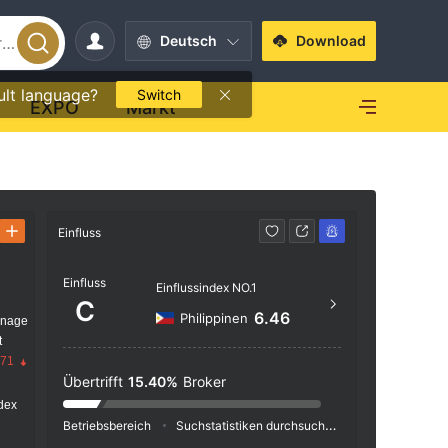
Deutsch
Download
ult language?
Switch
EXPO
Markt
Einfluss
Kontakt
Einfluss
+44 
Einflussindex NO.1
C
http
6.46
Philippinen
anage
t
First 
.71
ghway,
Übertrifft
15.40%
Broker
dex
Betriebsbereich
Suchstatistiken durchsuchen
Werbeschaltu