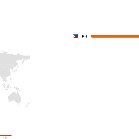
PH
10