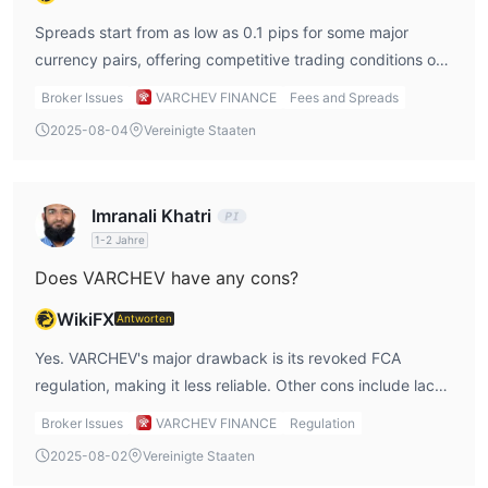
Kontotyp
Spreads start from as low as 0.1 pips for some major
currency pairs, offering competitive trading conditions on
Trader können ein Demokonto mit einem virtuellen Betrag von
supported platforms.
100.000 $ eröffnen. Investoren, die ein echtes Konto online
Broker Issues
VARCHEV FINANCE
Fees and Spreads
eröffnen möchten, müssen ein Antragsformular ausfüllen und
2025-08-04
Vereinigte Staaten
eine Kopie (gescannt oder mit dem Handy aufgenommen)
beider Seiten ihres Personalausweises sowie Kopien von
Rechnungen für Wasser, Strom, Heizung oder Kontoauszüge
Imranali Khatri
einreichen.
1-2 Jahre
Der Prozess der Kontoeröffnung endet damit, dass der Kunde
Does VARCHEV have any cons?
Gelder per Banküberweisung einzahlt (es gibt keine
Mindesteinzahlung). Nach Bestätigung der Identität des
WikiFX
Antworten
Kunden sendet Varchev Finance eine Bestätigungs-E-Mail mit
Yes. VARCHEV's major drawback is its revoked FCA
Sicherheitsinformationen und einem Anmeldepasswort.
regulation, making it less reliable. Other cons include lack
VARCHEV Gebühren
of 24/7 support and limited account types.
Broker Issues
VARCHEV FINANCE
Regulation
Varchev bietet Spreads ab 0,1 Pip, kostengünstigen
2025-08-02
Vereinigte Staaten
Aktienhandel ab 5 $ pro Trade und 0,03 $ pro Aktie, und es fällt