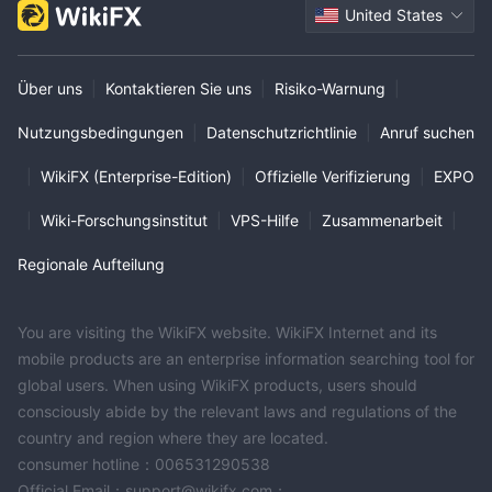
United States
Über uns
|
Kontaktieren Sie uns
|
Risiko-Warnung
|
Nutzungsbedingungen
|
Datenschutzrichtlinie
|
Anruf suchen
|
WikiFX (Enterprise-Edition)
|
Offizielle Verifizierung
|
EXPO
|
Wiki-Forschungsinstitut
|
VPS-Hilfe
|
Zusammenarbeit
|
Regionale Aufteilung
You are visiting the WikiFX website. WikiFX Internet and its
mobile products are an enterprise information searching tool for
global users. When using WikiFX products, users should
consciously abide by the relevant laws and regulations of the
country and region where they are located.
consumer hotline：006531290538
Official Email：support@wikifx.com；