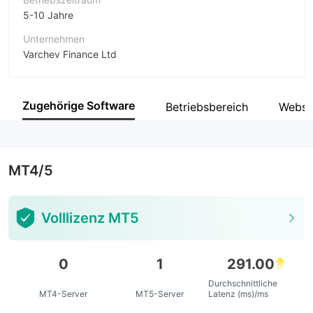
5-10 Jahre
Unternehmen
Varchev Finance Ltd
Abkürzung
VARCHEV FINANCE
Zugehörige Software
Betriebsbereich
Webse
Unternehmensmitarbeiter
--
MT4/5
Volllizenz MT5
0
1
291.00
Durchschnittliche
MT4-Server
MT5-Server
Latenz (ms)/ms