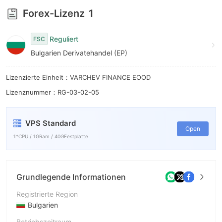
7
Forex-Lizenz
1
8
Reguliert
9
FSC
Bulgarien Derivatehandel (EP)
Lizenzierte Einheit：VARCHEV FINANCE EOOD
Lizenznummer：RG-03-02-05
VPS Standard
Open
1*CPU / 1GRam / 40GFestplatte
Grundlegende Informationen
Registrierte Region
Bulgarien
Betriebszeitraum