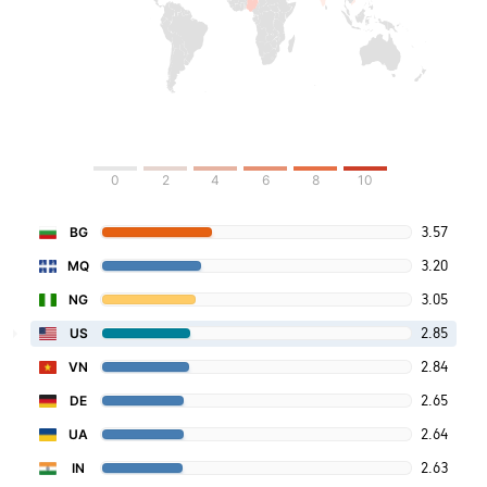
0
2
4
6
8
10
3.57
BG
3.20
MQ
3.05
NG
2.85
US
2.84
VN
2.65
DE
2.64
UA
2.63
IN