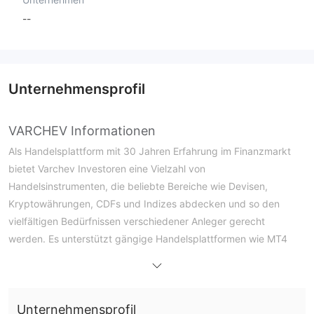
--
Unternehmensprofil
VARCHEV Informationen
Als Handelsplattform mit 30 Jahren Erfahrung im Finanzmarkt
bietet Varchev Investoren eine Vielzahl von
Handelsinstrumenten, die beliebte Bereiche wie Devisen,
Kryptowährungen, CDFs und Indizes abdecken und so den
vielfältigen Bedürfnissen verschiedener Anleger gerecht
werden. Es unterstützt gängige Handelsplattformen wie MT4
und MT5, wobei die Spreads bereits ab 0,1 Pip beginnen und
somit wettbewerbsfähige Handelskosten bietet. Gleichzeitig hat
es attraktive Bonusaktivitäten für professionelle Kunden
Unternehmensprofil
gestartet, wie z.B. Bargeldprämien für die Kontoeröffnung,