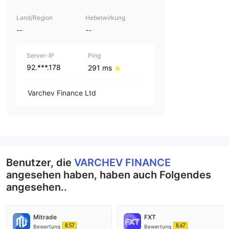
Land/Region
Hebelwirkung
--
--
Server-IP
Ping
92.***.178
291 ms
Varchev Finance Ltd
Benutzer, die
VARCHEV FINANCE
angesehen haben, haben auch Folgendes
angesehen..
Mitrade
FXT
8.57
8.67
Bewertung
Bewertung