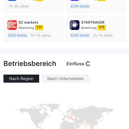
15-20 Jahre
ECN-Konto
AustralienRegulierung
Über 20 Jahre
Market Making (MM)
AustralienRegulierung
EC markets
STARTRADER
Selbstforschung
Market Making (MM)
9.24
8.55
Bewertung
Bewertung
MT4-Volllizenz
ECN-Konto
10-15 Jahre
ECN-Konto
10-15 Jahre
AustralienRegulierung
AustralienRegulierung
Market Making (MM)
Market Making (MM)
MT4-Volllizenz
MT4-Volllizenz
Betriebsbereich
C
Einfluss
Nach Region
Nach Unternehmen