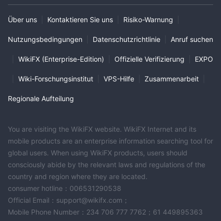
Über uns
|
Kontaktieren Sie uns
|
Risiko-Warnung
|
Nutzungsbedingungen
|
Datenschutzrichtlinie
|
Anruf suchen
|
WikiFX (Enterprise-Edition)
|
Offizielle Verifizierung
|
EXPO
|
Wiki-Forschungsinstitut
|
VPS-Hilfe
|
Zusammenarbeit
|
Regionale Aufteilung
You are visiting the WikiFX website. WikiFX Internet and its
mobile products are an enterprise information searching tool for
global users. When using WikiFX products, users should
consciously abide by the relevant laws and regulations of the
country and region where they are located.
consumer hotline：006531290538
Official Email：support@wikifx.com；
Mobile Phone Number：234 706 777 7762；61 449895363