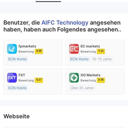
Unternehmensmitarbeiter
--
Benutzer, die
AIFC Technology
angesehen
haben, haben auch Folgendes angesehen..
fpmarkets
EC markets
8.88
9.24
Bewertung
Bewertung
ECN-Konto
ECN-Konto
10-15 Jahre
Über 20 Jahre
AustralienRegulierung
AustralienRegulierung
Market Making (MM)
FXT
GO Markets
Market Making (MM)
MT4-Volllizenz
8.67
8.98
Bewertung
Bewertung
MT4-Volllizenz
ECN-Konto
Über 20 Jahre
Über 20 Jahre
AustralienRegulierung
AustralienRegulierung
Market Making (MM)
Market Making (MM)
cTrader
MT4-Volllizenz
Webseite