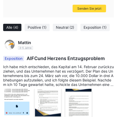
Senden Sie jetzt
Alle
(4)
Positive
(1)
Neutral
(2)
Exposition
(1)
Mattin
3-5 Jahre
AIFCund Herzens Entzugsproblem
Exposition
Ich habe mich entschieden, das Kapital am 14. Februar zurückzu
ziehen, und das Unternehmen hat es verzögert. Der Plan des Un
ternehmens bis zum 24. März sah vor, die 10.000 Dollar in drei A
bhebungen aufzuteilen, und ich folgte diesem Beispiel. Nachde
m ich 10 Tage gewartet hatte, schickte das Unternehmen eine w
eitere E-Mail, in der es mir mitgeteilt wurde, dass ich kein Geld a
bheben könne. Ich habe das Vertrauen in den Kopierhandel des
Unternehmens verloren