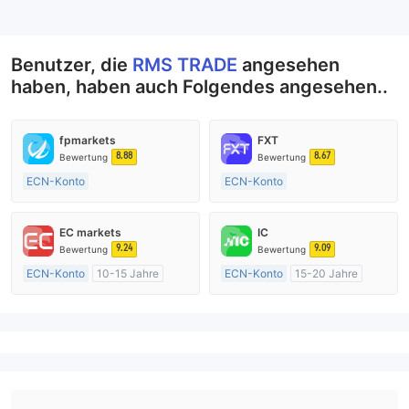
--
Benutzer, die
RMS TRADE
angesehen
haben, haben auch Folgendes angesehen..
fpmarkets
FXT
8.88
8.67
Bewertung
Bewertung
ECN-Konto
ECN-Konto
Über 20 Jahre
Über 20 Jahre
AustralienRegulierung
AustralienRegulierung
EC markets
IC
Market Making (MM)
Market Making (MM)
9.24
9.09
Bewertung
Bewertung
MT4-Volllizenz
MT4-Volllizenz
ECN-Konto
10-15 Jahre
ECN-Konto
15-20 Jahre
AustralienRegulierung
AustralienRegulierung
Market Making (MM)
Market Making (MM)
MT4-Volllizenz
MT4-Volllizenz