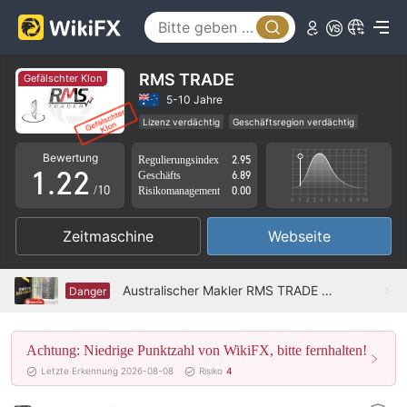
RMS TRADE
Gefälschter Klon
0
0
5-10 Jahre
Lizenz verdächtig
Geschäftsregion verdächtig
0
1
1
Fälschung von Klon Australien Verordnung
Bewertung
Regulierungsindex
2.95
Hohes potenzielles Risiko
1
.
2
2
Geschäfts
6.89
/10
Risikomanagement
0.00
2
3
3
Zeitmaschine
Webseite
3
4
4
4
5
5
Australischer Makler RMS TRADE Nicht gefunden
Danger
5
6
6
Achtung: Niedrige Punktzahl von WikiFX, bitte fernhalten!
6
7
7
Letzte Erkennung 2026-08-08
Risiko
4
7
8
8