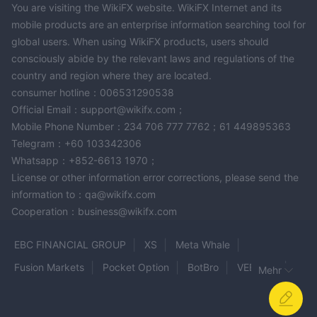
You are visiting the WikiFX website. WikiFX Internet and its
mobile products are an enterprise information searching tool for
global users. When using WikiFX products, users should
consciously abide by the relevant laws and regulations of the
country and region where they are located.
consumer hotline：006531290538
Official Email：support@wikifx.com；
Mobile Phone Number：234 706 777 7762；61 449895363
Telegram：+60 103342306
Whatsapp：+852-6613 1970；
License or other information error corrections, please send the
information to：qa@wikifx.com
Cooperation：business@wikifx.com
EBC FINANCIAL GROUP
XS
Meta Whale
Fusion Markets
Pocket Option
BotBro
VEBSON
Mehr
ORON TRADE
AMEGA
PaxForex
NexaMarkets
North Star DMCC
DuraMarkets
LEGO MARKET LLC