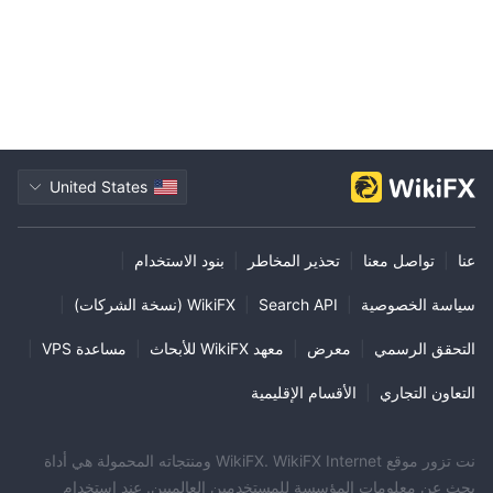
United States
عنا
|
تواصل معنا
|
تحذير المخاطر
|
بنود الاستخدام
|
سياسة الخصوصية
|
Search API
|
WikiFX (نسخة الشركات)
|
التحقق الرسمي
|
معرض
|
معهد WikiFX للأبحاث
|
مساعدة VPS
|
التعاون التجاري
|
الأقسام الإقليمية
نت تزور موقع WikiFX. WikiFX Internet ومنتجاته المحمولة هي أداة
بحث عن معلومات المؤسسة للمستخدمين العالميين. عند استخدام