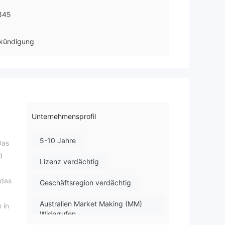
845
kündigung
Unternehmensprofil
5-10 Jahre
Das
d
Lizenz verdächtig
 das
Geschäftsregion verdächtig
Australien Market Making (MM)
 in
Widerrufen