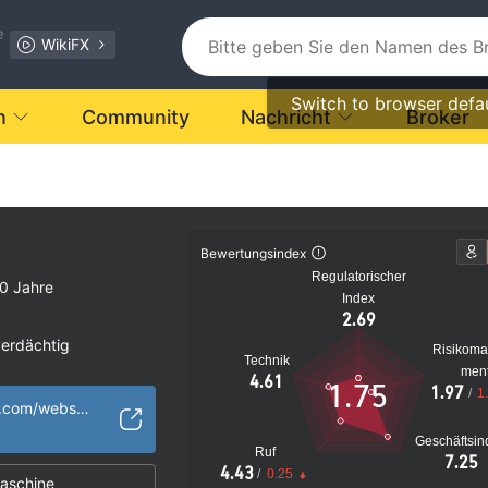
e
WikiFX
Switch to browser defa
n
Community
Nachricht
Broker
Bewertungsindex
Regulatorischer
0 Jahre
Index
2.69
verdächtig
Risikom
Technik
t Making (MM)
men
4.61
1.75
1.97
/
1
http://www.supay.com/website/?language=en
s Risiko
Geschäftsin
Ruf
7.25
4.43
/
0.25
aschine