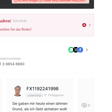
ieses Brokers wird wegen zu vieler Beschwerden reduziert!
Die Note dieses Bro
alten!
2026-08-08
4
eachten Sie das Risiko!
ntaktnummer
1 3 9654 6690
ternehmenswebsite
tp://www.supay.com/website/?language=en
FX1192241998
瓦哥
Philippinen
unbestätigt
unbestätig
Sie gaben mir heute einen lahmen
Diese Firma schei
10
Grund, als ich Geld abheben wollt
Devisengeschäft z