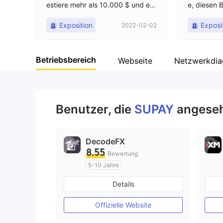
estiere mehr als 10.000 $ und er f
e, diesen 
ror mein Konto ein Er sagte, zahle
Exposition
Exposi
2022-02-02
Steuern, nachdem ich Gelder frei
gegeben habe Nein, er wird nicht
s freigeben Ich hoffe, diese 10.00
Betriebsbereich
0 wird er für seine Beerdigung ve
Webseite
Netzwerkdi
rwenden
Benutzer, die
SUPAY
angeseh
DecodeFX
8.55
Bewertung
5-10 Jahre
AustralienRegulierung
Details
Market Making (MM)
MT4-Volllizenz
Offizielle Website