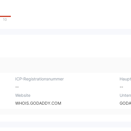
10
ICP-Registrationsnummer
Haupt
--
--
Website
Unte
WHOIS.GODADDY.COM
GODA