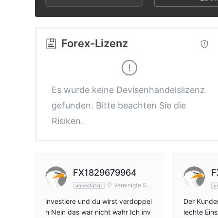
2
8
6
3
9
7
Forex-Lizenz
4
8
5
9
Es wurde keine Devisenhandelslizenz
gefunden. Bitte beachten Sie die
6
Risiken.
7
8
FX1829679964
F
Vereinigte Sta
unbestätigt
u
aten
9
investiere und du wirst verdoppel
Der Kunden
n Nein das war nicht wahr Ich inv
lechte Eins