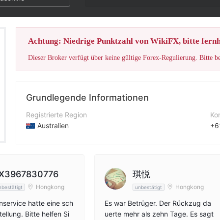
Die Note d
Achtung: Niedrige Punktzahl von WikiFX, bitte fernh
Dieser Broker verfügt über keine gültige Forex-Regulierung. Bitte b
Grundlegende Informationen
Registrierte Region
Ko
Australien
+6
Betriebszeitraum
Un
5-10 Jahre
ht
Unternehmen
X3967830776
琪悦
SUPAY.com
Hongkong
Hongkong
nbestätigt
unbestätigt
service hatte eine sch
Es war Betrüger. Der Rückzug da
tellung. Bitte helfen Si
uerte mehr als zehn Tage. Es sagt