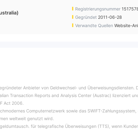
Registrierungsnummer
151757
stralia)
Gegründet
2011-06-28
Verwandte Quellen
Website-An
gegründeter Anbieter von Geldwechsel- und Überweisungsdiensten. 
ian Transaction Reports and Analysis Center (Austrac) lizenziert un
F Act 2006.
 hochmodernes Computernetzwerk sowie das SWIFT-Zahlungssystem,
men weltweit genutzt wird.
geldumtausch. für telegrafische Überweisungen (TTS), wenn Kunden
tet 18 AU$. für andere fälle, SUPAY kostet 25 AU$. wenn kein