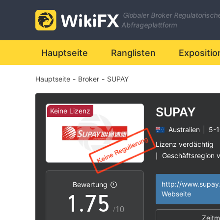
0
Globaler Broker Regulatorisch
1
Abfrageplattform
2
0
Hauptseite
Ranglisten
Expositio
Hauptseite
-
Broker
-
SUPAY
3
1
4
2
SUPAY
Keine Lizenz
Australien
|
5-1
5
3
Lizenz verdächtig
Geschäftsregion 
|
0
6
4
Australien Marke
|
Widerrufen
Bewertung
Hohes potenzielle
|
1
.
7
5
Webseite
/10
Zeitm