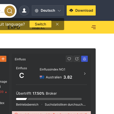
Deutsch
Download
ult language?
Switch
EXPO
Markt
Einfluss
Kontakt
Einfluss
Einflussindex NO.1
+61 
C
3.82
Australien
http:
anage
guag
t
.09
Übertrifft
17.50%
Broker
dex
Betriebsbereich
Suchstatistiken durchsuchen
Werbeschaltu