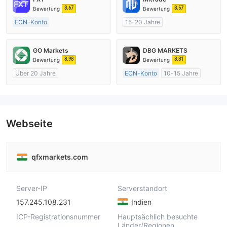
8.67
8.57
Bewertung
Bewertung
ECN-Konto
15-20 Jahre
Über 20 Jahre
AustralienRegulierung
AustralienRegulierung
Market Making (MM)
GO Markets
DBG MARKETS
Market Making (MM)
Selbstforschung
8.98
8.81
Bewertung
Bewertung
MT4-Volllizenz
Über 20 Jahre
ECN-Konto
10-15 Jahre
AustralienRegulierung
AustralienRegulierung
Market Making (MM)
Market Making (MM)
cTrader
MT4-Volllizenz
Webseite
qfxmarkets.com
Server-IP
Serverstandort
157.245.108.231
Indien
ICP-Registrationsnummer
Hauptsächlich besuchte
Länder/Regionen