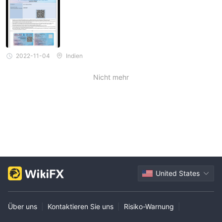
viel höhere Mindestanforderungen an das Anfangskapital von
500 $, 2.000 $, 3.000 $ bzw. 5.000 $ haben.
Demokonten
Risikolos
sind ebenfalls erhältlich.
Hebelwirkung
2022-11-04
Indien
QFX bietet je nach Kontotyp und gehandeltem Instrument
Nicht mehr
unterschiedliche Leverage-Stufen. Kunden auf dem
die maximale
Standardkonto können genießen
Hebelwirkung von 1:1000
, die Classic- und ECN-Konten
haben eine Hebelwirkung von 1:500, während die Premium-
und Swap-kostenlosen Kontomitglieder eine Hebelwirkung von
1:200 erfahren können. Es ist erwähnenswert, dass eine hohe
Hebelwirkung zwar die Gewinne steigern, aber auch die
Verluste erhöhen kann. Daher ist es wichtig, dass Händler die
United States
Hebelwirkung verantwortungsbewusst einsetzen und ihr Risiko
angemessen steuern.
Über uns
|
Kontaktieren Sie uns
|
Risiko-Warnung
|
Spreads & Provisionen