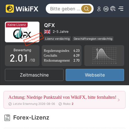
QFX
Keine Lizenz
0
2-5 Jahre
Lizenz verdächtig
Geschäftsregion verdächtig
1
0
Hohes potenzielles Risiko
Bewertung
Regulierungsindex
4.23
2
.
0
1
Geschäfts
6.29
/10
Risikomanagement
2.70
3
1
2
Zeitmaschine
Webseite
4
2
3
5
3
4
Achtung: Niedrige Punktzahl von WikiFX, bitte fernhalten!
6
4
5
Letzte Erkennung 2026-08-06
Risiko
2
7
5
6
Forex-Lizenz
8
6
7