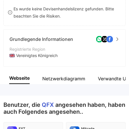
9
7
8
Es wurde keine Devisenhandelslizenz gefunden. Bitte
beachten Sie die Risiken.
8
9
9
Grundlegende Informationen
Registrierte Region
Vereinigtes Königreich
Betriebszeitraum
2-5 Jahre
Webseite
Netzwerkdiagramm
Verwandte Un
Unternehmen
QFX Trade Limited
Benutzer, die
QFX
angesehen haben, haben
auch Folgendes angesehen..
FXT
Mitrade