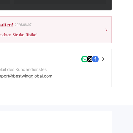
alten!
2026-08-07
eachten Sie das Risiko!
Mail des Kundendienstes
pport@bestwingglobal.com
ntaktnummer
1244046000
ternehmenswebsite
tps://bwgmarkets.com/