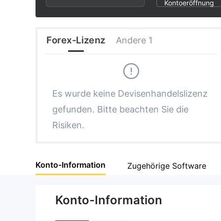
3
2
2
Kontoeröffnung
4
3
3
Forex-Lizenz
Andere 1
5
4
4
6
5
5
Es wurde keine Devisenhandelslizenz
gefunden. Bitte beachten Sie die
7
6
6
Risiken.
8
7
7
Konto-Information
Zugehörige Software
9
8
8
Konto-Information
9
9