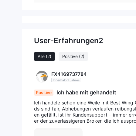
User-Erfahrungen
2
Alle
(2)
Positive
(2)
FX4169737784
Innerhalb 1 Jahres
Ich habe mit gehandelt
Positive
Ich handele schon eine Weile mit Best Wing 
ds sind fair, Abhebungen verlaufen reibungs
en gefällt, ist ihr Kundensupport – immer err
er der zuverlässigeren Broker, die ich auspr