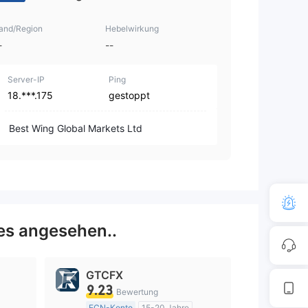
and/Region
Hebelwirkung
-
--
Server-IP
Ping
18.***.175
gestoppt
Best Wing Global Markets Ltd
es angesehen..
GTCFX
9.23
Bewertung
ECN-Konto
15-20 Jahre