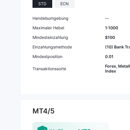
STD
ECN
Handelsumgebung
--
Maximaler Hebel
1:1000
Mindesteinzahlung
$100
Einzahlungsmethode
(10) Bank T
Mindestposition
0.01
Forex, Metal
Transaktionssorte
Index
MT4/5