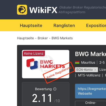
Globaler Broker Regulatorisch
Abfrageplattform
Hauptseite
Ranglisten
Expositio
Hauptseite
-
Broker
-
BWG Markets
BWG Mark
Keine Lizenz
Mauritius
|
2-5
0
Lize
ECN-Konto
MT5-Volllizenz
|
|
1
0
0
Hohes potenzielle
|
https://bwgmarke
Bewertung
2
.
1
1
Webseite
/10
Online-