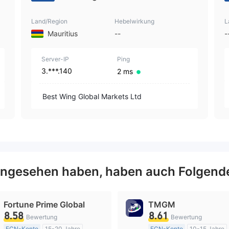
Land/Region
Hebelwirkung
L
Mauritius
--
-
Server-IP
Ping
3.***.140
2 ms
Best Wing Global Markets Ltd
ngesehen haben, haben auch Folgend
Fortune Prime Global
TMGM
8.58
8.61
Bewertung
Bewertung
ECN-Konto
15-20 Jahre
ECN-Konto
10-15 Jahre