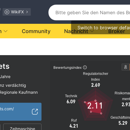
e
WikiFX
Switch to browser defa
n
Community
Nachricht
Broker
ets
Bewertungsindex
Regulatorischer
 Jahre
Index
2.69
nz verdächtig
Regionale Kaufmann
Risikoma
Technik
s Risiko
men
6.09
2.11
2.9
ts.com/
Geschäftsin
Ruf
5.29
4.21
Zeitmaschine