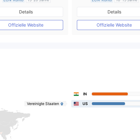
AustralienRegulierung
AustralienRegulierung
Details
Details
Market Making (MM)
Market Making (MM)
MT4-Volllizenz
MT4-Volllizenz
Offizielle Website
Offizielle Website
IN
Vereinigte Staaten
US