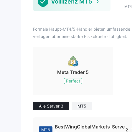
Volllizenz MT5
MT4
Formale Haupt-MT4/5-Händler bieten umfassende Sy
verfügen über eine starke Risikokontrollfähigkeit.
Meta Trader 5
Perfect
Alle Server 3
MT5
BestWingGlobalMarkets-Serve
MT5
2