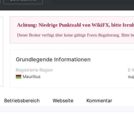
Achtung: Niedrige Punktzahl von WikiFX, bitte fernh
Dieser Broker verfügt über keine gültige Forex-Regulierung. Bitte b
Grundlegende Informationen
Registrierte Region
E-
Mauritius
su
Betriebszeitraum
Ko
2-5 Jahre
+6
Betriebsbereich
Webseite
Kommentar
Unternehmen
Un
Best Wing Global Markets Ltd
ht