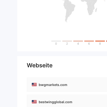
0
2
4
6
8
Webseite
bwgmarkets.com
bestwingglobal.com