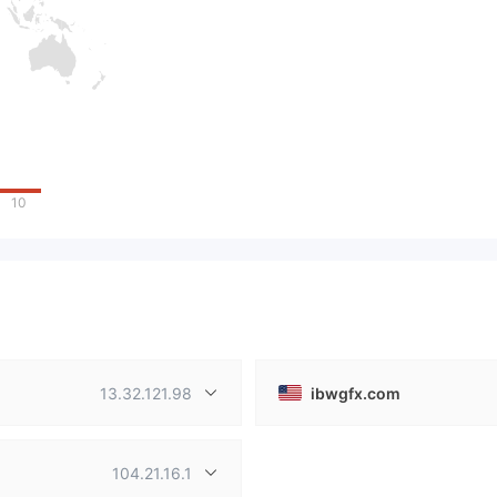
10
13.32.121.98
ibwgfx.com
104.21.16.1