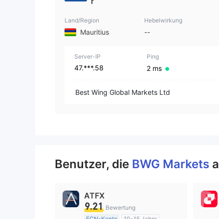
r
Land/Region
Hebelwirkung
Mauritius
--
Server-IP
Ping
47.***.58
2 ms
Best Wing Global Markets Ltd
Benutzer, die
BWG Markets
a
ATFX
9.21
Bewertung
ECN-Konto
10-15 Jahre