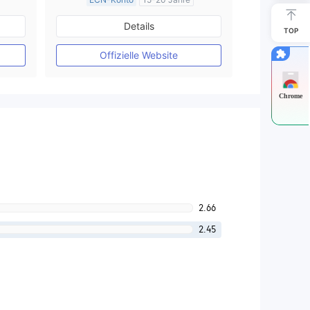
Vereinigtes KönigreichRegulierung
Details
Market Making (MM)
TOP
MT4-Volllizenz
Offizielle Website
Chrome
2.66
2.45