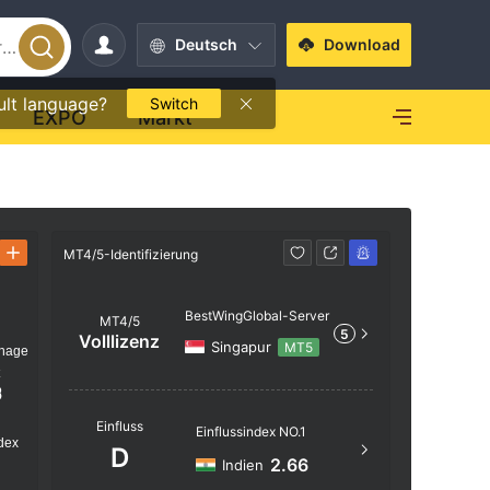
Deutsch
Download
ult language?
Switch
EXPO
Markt
MT4/5-Identifizierung
MT4/5-Ident
BestWingGlobal-Server
MT4/5
5
Volllizenz
Singapur
MT5
nage
t
3
Servern
Einfluss
Einflussindex NO.1
BestWing
dex
D
2.66
Indien
Serversta