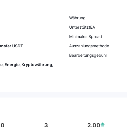
Währung
UnterstütztEA
Minimales Spread
ransfer USDT
Auszahlungsmethode
Bearbeitungsgebühr
le, Energie, Kryptowährung,
0
3
2.00