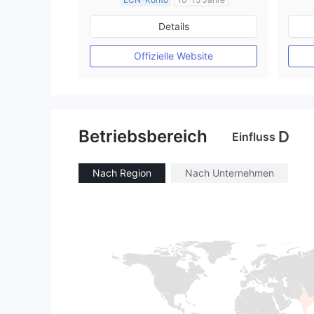
AustralienRegulierung
Details
Market Making (MM)
MT4-Volllizenz
Offizielle Website
Betriebsbereich
D
Einfluss
Nach Region
Nach Unternehmen