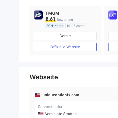
TMGM
8.61
Bewertung
ECN-Konto
10-15 Jahre
AustralienRegulierung
Details
Market Making (MM)
MT4-Volllizenz
Offizielle Website
Webseite
uniqueoptionfx.com
Serverstandort
Vereinigte Staaten