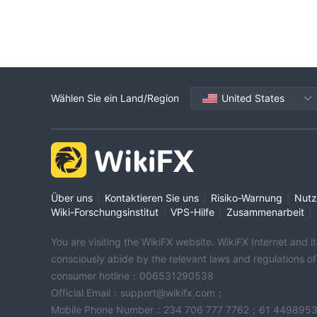
Wählen Sie ein Land/Region
United States
|
|
|
Über uns
Kontaktieren Sie uns
Risiko-Warnung
Nutz
|
|
|
Wiki-Forschungsinstitut
VPS-Hilfe
Zusammenarbeit
You are visiting the WikiFX website. WikiFX Internet and 
consciously abide by the relevant laws and regulations o
consumer hotline：006531290538
Official Email：support@wikifx.com；
Mobile Phone Number：234 706 777 7762；61 449895