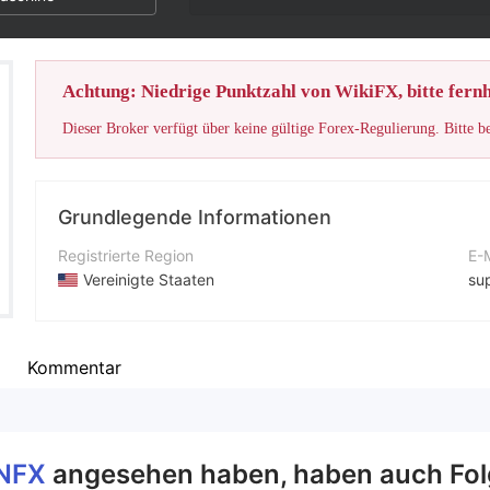
Achtung: Niedrige Punktzahl von WikiFX, bitte fernh
Dieser Broker verfügt über keine gültige Forex-Regulierung. Bitte b
Grundlegende Informationen
Registrierte Region
E-
Vereinigte Staaten
su
Betriebszeitraum
Un
5-10 Jahre
ht
Kommentar
Unternehmen
Fi
UNIQUEOPTIONFX
77
NFX
angesehen haben, haben auch Fol