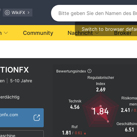
e
WikiFX
Switch to browser defa
n
Community
Nachricht
Broker
TIONFX
Bewertungsindex
Regulatorischer
ten
|
5-10 Jahre
Index
2.69
verdächtig
Risikom
Technik
s Risiko
men
4.56
1.84
2.41
/
0
ionfx.com
Geschäftsin
Ruf
6.51
1.81
/
0.61
aschine