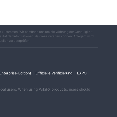
gen zusammen. Wir bemühen uns um die Wahrung der Genauigkeit,
lität der Informationen, da diese veralten können. Anlegern wird
uellen zu überprüfen.
|
|
|
Enterprise-Edition)
Offizielle Verifizierung
EXPO
global users. When using WikiFX products, users should