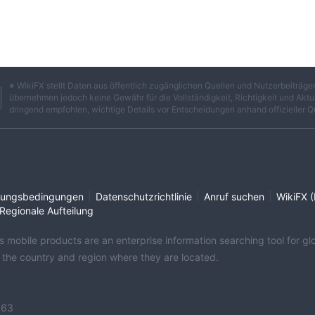
※ WikiFX stellt Daten aus öffentlich zugänglichen Quellen und Nutzerbeiträ
übernehmen jedoch keine Gewähr für die Vollständigkeit, Richtigkeit und Aktua
dringend empfohlen, wichtige Details vor Entscheidungen anhand offizieller Q
|
|
|
ungsbedingungen
Datenschutzrichtlinie
Anruf suchen
WikiFX (
Regionale Aufteilung
its mobile products are an enterprise information searching tool for 
f the country and region where they are located.
363