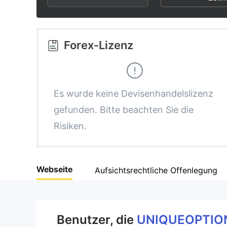
2
9
5
3
6
Forex-Lizenz
4
7
5
8
Es wurde keine Devisenhandelslizenz
gefunden. Bitte beachten Sie die
6
9
Risiken.
7
Webseite
Aufsichtsrechtliche Offenlegung
8
9
Benutzer, die
UNIQUEOPTIO