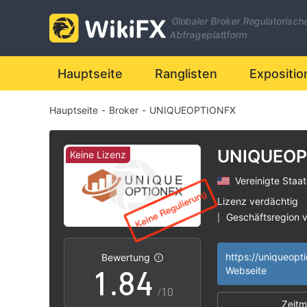
1
Globaler Broker Regulatorisch
2
Abfrageplattform
3
Hauptseite
Ranglisten
Expositio
Hauptseite
-
Broker
-
UNIQUEOPTIONFX
4
0
5
1
UNIQUEOP
Keine Lizenz
Vereinigte Staa
6
2
Lizenz verdächtig
Geschäftsregion 
|
0
7
3
Hohes potenzielle
|
https://uniqueopt
Bewertung
1
.
8
4
Webseite
/10
Zeitm