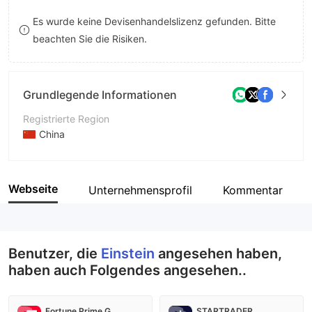
9
7
8
Es wurde keine Devisenhandelslizenz gefunden. Bitte
beachten Sie die Risiken.
8
9
9
Grundlegende Informationen
Registrierte Region
China
Betriebszeitraum
5-10 Jahre
Webseite
Unternehmensprofil
Kommentar
Unternehmen
Einstein
Benutzer, die
Einstein
angesehen haben,
haben auch Folgendes angesehen..
Fortune Prime Global
STARTRADER