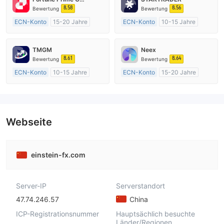
8.58
8.56
Bewertung
Bewertung
ECN-Konto
15-20 Jahre
ECN-Konto
10-15 Jahre
AustralienRegulierung
AustralienRegulierung
Market Making (MM)
Market Making (MM)
TMGM
Neex
MT4-Volllizenz
MT4-Volllizenz
8.61
8.64
Bewertung
Bewertung
ECN-Konto
10-15 Jahre
ECN-Konto
15-20 Jahre
AustralienRegulierung
AustralienRegulierung
Market Making (MM)
Market Making (MM)
MT4-Volllizenz
MT4-Volllizenz
Webseite
einstein-fx.com
Server-IP
Serverstandort
47.74.246.57
China
ICP-Registrationsnummer
Hauptsächlich besuchte
Länder/Regionen