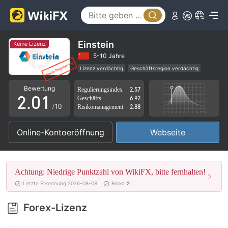
Einstein
Keine Lizenz
0
5-10 Jahre
Lizenz verdächtig
Geschäftsregion verdächtig
1
0
Hohes potenzielles Risiko
Bewertung
Regulierungsindex
2.57
2
.
0
1
Geschäfts
6.92
/10
Risikomanagement
2.88
3
1
2
Online-Kontoeröffnung
Webseite
4
2
3
5
3
4
Achtung: Niedrige Punktzahl von WikiFX, bitte fernhalten!
6
4
5
Letzte Erkennung 2026-08-08
Risiko
2
7
5
6
Forex-Lizenz
8
6
7