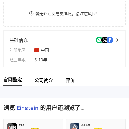
9
7
8
暂无外汇交易类牌照，请注意风险！
8
9
9
基础信息
注册地区
中国
经营年限
5-10年
公司全称
Einstein
官网鉴定
公司简介
评价
浏览
Einstein
的用户还浏览了..
XM
ATFX