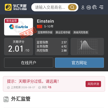
Einstein
暂无监管
0
5-10年
监管牌照存疑
展业区域存疑
高级风险隐患
1
0
天眼评分
监管指数
2.57
2
.
0
1
业务指数
6.92
/10
风控指数
2.88
3
1
2
在线开户
官方网址
4
2
3
5
3
4
提示：天眼评分过低，请远离！
6
4
5
风险评测
2
上次检测 2026-08-07
风险
条
7
5
6
外汇监管
8
6
7