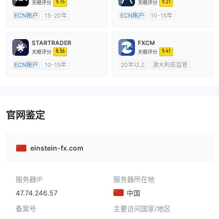
9.15
9.21
天眼评分
天眼评分
ECN账户
15-20年
ECN账户
10-15年
澳大利亚监管
全牌照 (MM)
澳大利亚监管
全牌照 (MM)
主标MT4
主标MT4
STARTRADER
FXCM
8.56
9.41
天眼评分
天眼评分
ECN账户
10-15年
20年以上
澳大利亚监管
澳大利亚监管
全牌照 (MM)
全牌照 (MM)
主标MT4
主标MT4
官网鉴定
einstein-fx.com
服务器IP
服务器所在地
47.74.246.57
中国
备案号
主要访问国家/地区