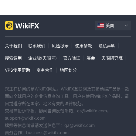
些规则。例如，一些不受监管的经纪商可能在很少或根本没有金融监
管的离岸司法管辖区运营。
市场工具
美国
Einstein提供广泛的贸易市场工具，包括：
外汇： Einstein提供 50 多种货币对进行交易，包括主要货币对、次
关于我们
|
联系我们
|
风险提示
|
使用条款
|
隐私声明
|
要货币对和奇异货币对。
股票差价合约： Einstein提供来自世界各地（包括美国、英国、欧洲
搜索调用
|
企业版(天眼号)
|
官方验证
|
展会
|
天眼研究院
|
和亚洲市场）的 10,000 多种股票的差价合约。
VPS使用帮助
|
商务合作
|
地区划分
指数差价合约： Einstein提供 20 多个股票指数的差价合约，包括美
国标准普尔 500 指数、英国富时 100 指数和德国 DAX 指数。
商品差价合约： Einstein提供多种商品的差价合约，包括黄金、白
您正在访问的是WikiFX网站。WikiFX互联网及其移动端产品是一款
银、石油和小麦。
面向全球用户的企业信息查询工具。用户在使用WikiFX产品时，请
加密货币差价合约： Einstein提供各种加密货币的差价合约，包括比
自觉遵守所在国家、地区有关的法律规范。
特币、以太坊和莱特币。
交易商投诉举报、疑问咨询反馈邮箱：cs@wikifx.com，
如此广泛的市场工具使 Einstein交易者可以非常灵活地选择他们想要
support@wikifx.com
交易的资产。
牌照等信息纠错请发送信息至：qa@wikifx.com
商务合作：business@wikifx.com