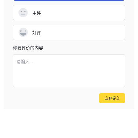
多样化的支付选项：通过不同的支付方式存入和提取资金的能力为用
中评
户提供了便利。
的缺点 Einstein:
不受监管的经纪商：这带来了巨大的风险，因为他们没有遵守与受监
好评
管经纪商相同的标准，增加了欺诈或资金管理不当的可能性。
最小程度的监督：由于没有监管机构监督其运营，他们可以更自由地
你要评价的内容
运营，但这对投资者来说可能存在风险。
高最低存款：250 英镑的最低存款对于某些交易者来说可能很高，
请输入...
尤其是寻求低风险参与的业余交易者。
有限的客户支持：虽然它提供 24/5 实时聊天和电子邮件支持，但缺
乏电话支持可能会阻止一些用户。
监管状况
立即提交
Einstein是一家不受监管的外汇和差价合约经纪商。这意味着它不受
任何金融监管机构的监督。这是一个需要考虑的重要风险因素，因为
不受监管的经纪人更有可能从事欺诈或不道德行为。
经纪商选择保持不受监管的原因有很多。一种可能性是它们不符合目
标市场的监管要求。另一种可能性是他们利用监管漏洞来避免遵守某