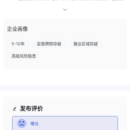
用卡/借记卡、银行转账和电子钱包）以及各种教育资源（包括网络
研讨会、电子书和视频教程）提供 24/5 客户支持。
然而，重要的是要强调这一点 Einstein作为不受监管的经纪人运作。
由于缺乏监管，潜在欺诈或资金管理不善的风险更高。因此，交易者
企业画像
在考虑时应谨慎行事并彻底评估相关风险 Einstein作为交易选择。
5-10年
监管牌照存疑
展业区域存疑
优点和缺点
的优点 Einstein:
高级风险隐患
多种交易平台：通过访问 MetaTrader 4 和 MetaTrader 5，交易者
可以灵活地使用最适合其交易需求的平台。
可交易资产范围：它提供多种资产进行交易，包括外汇、股票差价合
约、指数、大宗商品和加密货币，为投资组合多元化提供了机会。
多种账户类型：无论您是初学者还是经验丰富的交易者， Einstein拥
有多种账户类型，包括标准账户和 ECN 账户。
教育资源：网络研讨会、电子书和视频教程的存在可以帮助交易者发
发布评价
展他们的技能和对市场的理解。
模拟账户：无需存入真实资金即可试用平台，这对于新交易者或希望
曝光
测试新策略的交易者很有帮助。