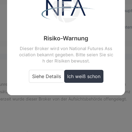
ICP-Registrationsnummer
Haupt
--
--
Website
Unte
--
--
Risiko-Warnung
Dieser Broker wird von National Futures Ass
ociation bekannt gegeben. Bitte seien Sie sic
h der Risiken bewusst.
Siehe Details
Ich weiß schon
unregulierter Broker mit Sitz in den Vereinigten Staaten. Zu seinen
ätze, Metalle, Energie, Getreide und Softs sowie Vieh. Seine Lizenz
Derzeit wurde dieser Broker von der Aufsichtsbehörde offengelegt.