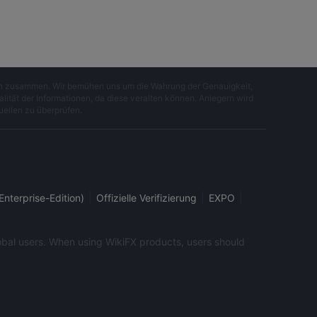
gen zusammen. Wir bemühen uns um die Wahrung der Genauigkeit,
lität der Informationen, da diese veralten können. Anlegern wird
uellen zu überprüfen.
|
|
|
Enterprise-Edition)
Offizielle Verifizierung
EXPO
global users. When using WikiFX products, users should