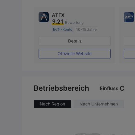
ATFX
9.21
Bewertung
ECN-Konto
10-15 Jahre
AustralienRegulierung
Details
Market Making (MM)
MT4-Volllizenz
Offizielle Website
Betriebsbereich
C
Einfluss
Nach Region
Nach Unternehmen