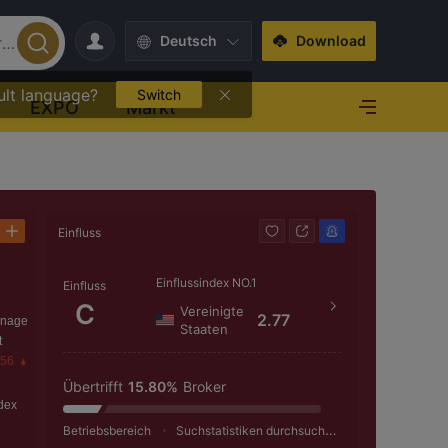
Deutsch
Download
ult language?
Switch
EXPO
Markt
Einfluss
Kontakt
Einflussindex NO.1
+1 (
Einfluss
C
Vereinigte
https
2.77
anage
Staaten
t
5755 
.56
basas
Übertrifft
15.80%
Broker
dex
Betriebsbereich
Suchstatistiken durchsuchen
Werbeschaltu