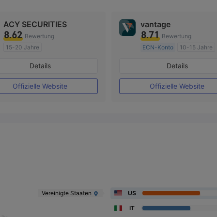
ACY SECURITIES
vantage
8.62
8.71
Bewertung
Bewertung
15-20 Jahre
ECN-Konto
10-15 Jahre
AustralienRegulierung
AustralienRegulierung
Details
Details
Market Making (MM)
Market Making (MM)
MT4-Volllizenz
MT4-Volllizenz
Offizielle Website
Offizielle Website
Vereinigte Staaten
US
IT