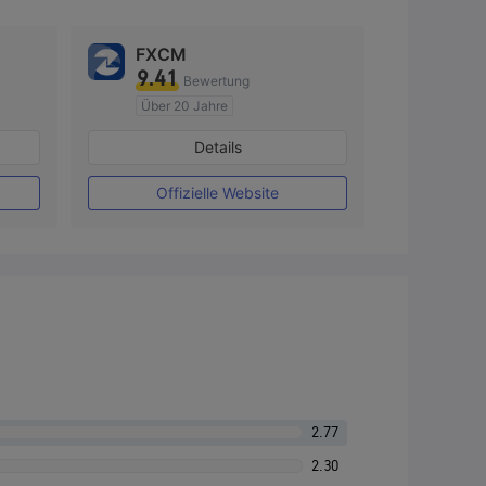
FXCM
9.41
Bewertung
Über 20 Jahre
AustralienRegulierung
Details
Market Making (MM)
MT4-Volllizenz
Offizielle Website
2.77
2.30