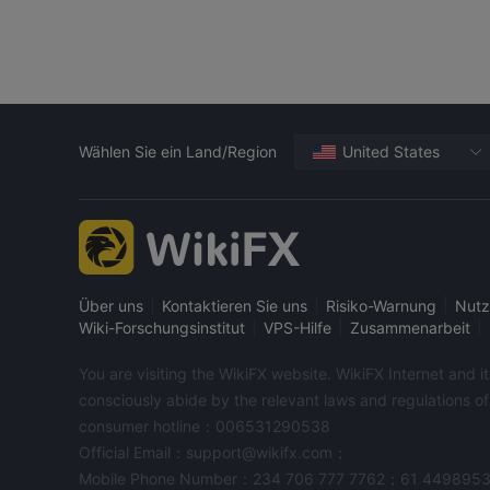
Wählen Sie ein Land/Region
United States
|
|
|
Über uns
Kontaktieren Sie uns
Risiko-Warnung
Nutz
|
|
|
Wiki-Forschungsinstitut
VPS-Hilfe
Zusammenarbeit
You are visiting the WikiFX website. WikiFX Internet and 
consciously abide by the relevant laws and regulations o
consumer hotline：006531290538
Official Email：support@wikifx.com；
Mobile Phone Number：234 706 777 7762；61 449895