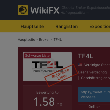
1
Globaler Broker Regulatorisch
2
Abfrageplattform
0
3
Hauptseite
Ranglisten
Expositio
Hauptseite
-
Broker
-
TF4L
1
4
2
5
TF4L
Schwarze Liste
Vereinigte Staa
3
6
Lizenz verdächtig
Geschäftsregion 
|
0
4
7
Hohes potenzielle
|
https://tradefutu
Bewertung
1
.
5
8
Webseite
/10
Online-