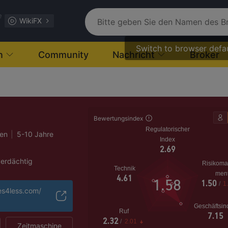
e
WikiFX
Switch to browser defa
n
Community
Nachricht
Broker
Bewertungsindex
Regulatorischer
ten
|
5-10 Jahre
Index
2.69
verdächtig
Risikom
Technik
s Risiko
men
4.61
1.58
1.50
/
1
res4less.com/
Geschäftsin
Ruf
7.15
2.32
/
2.01
Zeitmaschine