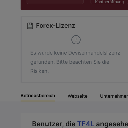
2
6
9
Kontoeröffnung
3
7
Forex-Lizenz
4
8
5
9
Es wurde keine Devisenhandelslizenz
gefunden. Bitte beachten Sie die
6
Risiken.
7
Betriebsbereich
Webseite
Unternehmen
8
9
Benutzer, die
TF4L
angesehe