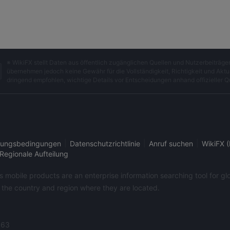
※ WikiFX stellt Daten aus öffentlich zugänglichen Quellen und Nutzerbeiträ
übernehmen jedoch keine Gewähr für die Vollständigkeit, Richtigkeit und Aktua
dringend empfohlen, wichtige Details vor Entscheidungen anhand offizieller Q
|
|
|
ungsbedingungen
Datenschutzrichtlinie
Anruf suchen
WikiFX (
Regionale Aufteilung
its mobile products are an enterprise information searching tool for 
f the country and region where they are located.
363