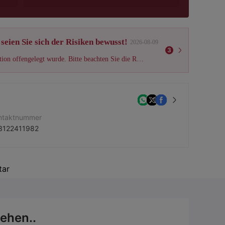
seien Sie sich der Risiken bewusst!
2026-08-09
3
Es wurde überprüft, dass dieser Broker von National Futures Association offengelegt wurde. Bitte beachten Sie die Risiken!
ntaktnummer
3122411982
ternehmenswebsite
ps://tradefutures4less.com/
ar
rmenadresse
55 Las Virgenes Road Suite C Calabasas, CA 91302
ehen..