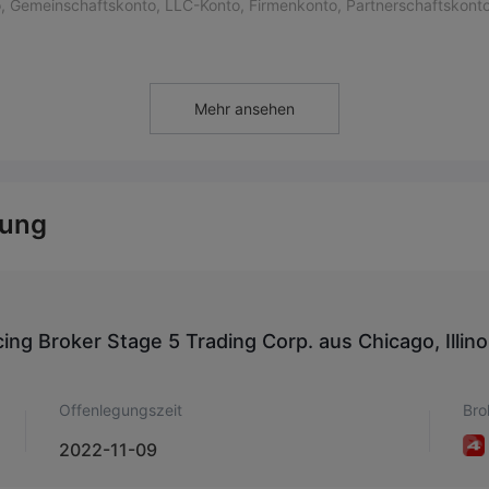
o, Gemeinschaftskonto, LLC-Konto, Firmenkonto, Partnerschaftskont
einzahlung von 2500 US-Dollar und berechnet eine Provision ab 0,4
Mehr ansehen
 anzubieten und mit zunehmendem Handelsvolumen automatisch
5
pro Seite für ein Volumen von mehr als 20.000 Verträgen pro Monat
gung
ing Broker Stage 5 Trading Corp. aus Chicago, Illin
Offenlegungszeit
Bro
2022-11-09