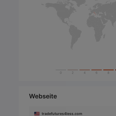
0
2
4
6
8
Webseite
tradefutures4less.com