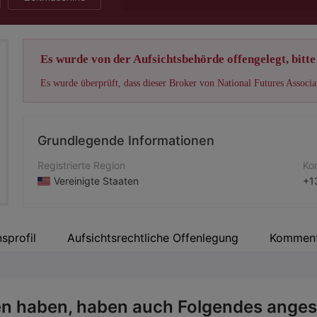
Es wurde von der Aufsichtsbehörde offengelegt, bitte 
Grundlegende Informationen
Registrierte Region
Ko
Vereinigte Staaten
+1
Betriebszeitraum
Un
5-10 Jahre
htt
sprofil
Aufsichtsrechtliche Offenlegung
Komment
Unternehmen
Fi
Trade Futures 4 Less
57
n haben, haben auch Folgendes anges