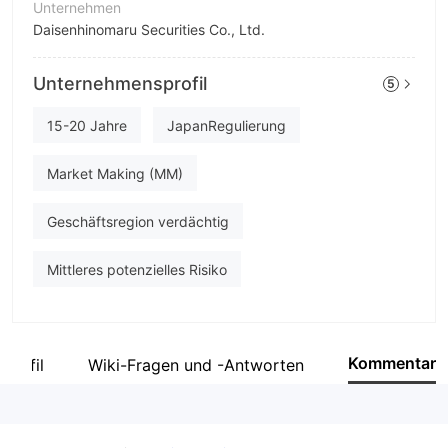
Unternehmen
Daisenhinomaru Securities Co., Ltd.
Abkürzung
Unternehmensprofil
5
Daisenhinomaru
Unternehmensmitarbeiter
15-20 Jahre
JapanRegulierung
--
Market Making (MM)
Geschäftsregion verdächtig
Mittleres potenzielles Risiko
Kommentar
profil
Wiki-Fragen und -Antworten