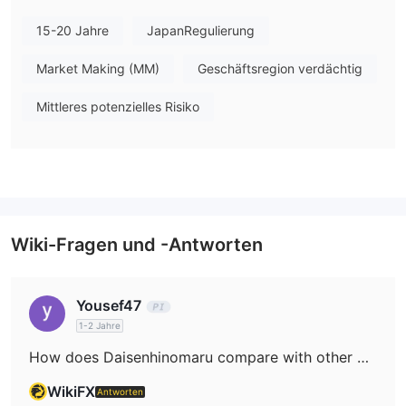
Vor- und Nachteile
Ist Daisenhinomaru Seriös?
15-20 Jahre
JapanRegulierung
Daisenhinomaru Securities
ist bei der japanischen
Financial
Market Making (MM)
Geschäftsregion verdächtig
Services Agency (FSA)
registriert, besitzt eine
Wertpapierhandelslizenz (Registrierungsnummer: 中国財務局長
Mittleres potenzielles Risiko
(金商)第5号) und ist Mitglied des Japan Securities Dealers
Association, erfüllt die Anforderungen des japanischen
Finanzinstrumente- und Börsengesetzes.
Was kann ich bei Daisenhinomaru handeln?
Die Haupt handelbaren Produkte von Daisenhinomaru umfassen
Wiki-Fragen und -Antworten
Aktien, Investmentfonds, Staatsanleihen und ausländische
Anleihen.
Yousef47
1-2 Jahre
How does Daisenhinomaru compare with other brokers?
WikiFX
Antworten