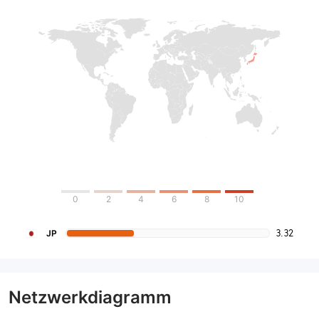
0
2
4
6
8
10
3.32
JP
Netzwerkdiagramm