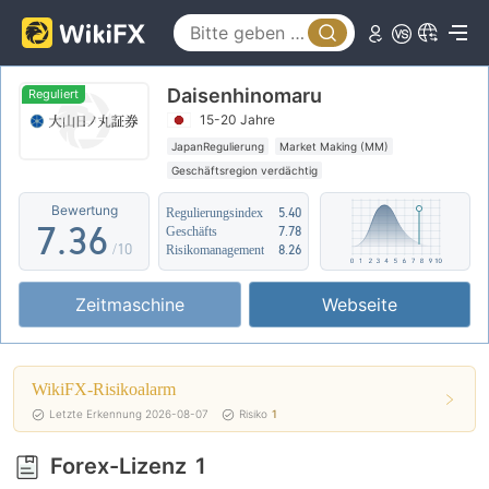
2
1
3
2
Daisenhinomaru
4
0
3
Reguliert
15-20 Jahre
5
1
4
JapanRegulierung
Market Making (MM)
Geschäftsregion verdächtig
6
2
5
Mittleres potenzielles Risiko
Bewertung
Regulierungsindex
5.40
7
.
3
6
Geschäfts
7.78
/10
Risikomanagement
8.26
8
4
7
Zeitmaschine
Webseite
9
5
8
6
9
WikiFX-Risikoalarm
7
Letzte Erkennung 2026-08-07
Risiko
1
8
Forex-Lizenz
1