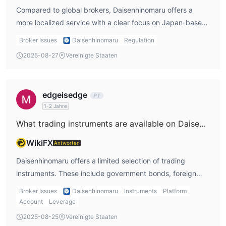
Compared to global brokers, Daisenhinomaru offers a
more localized service with a clear focus on Japan-based
investors. While international brokers typically offer a wide
Broker Issues
Daisenhinomaru
Regulation
range of assets like Forex, indices, and cryptocurrencies,
2025-08-27
Vereinigte Staaten
Daisenhinomaru limits itself to government bonds, foreign
bonds, and investment trusts. This makes it a solid choice
for conservative traders, but less appealing for those
edgeisedge
seeking a diverse portfolio. The broker's strength lies in its
1-2 Jahre
regulatory compliance with the FSA, but it lacks the
What trading instruments are available on Daisenhinomaru?
flexibility and variety of instruments provided by larger,
more international platforms.
WikiFX
Antworten
Daisenhinomaru offers a limited selection of trading
instruments. These include government bonds, foreign
bonds, and investment trusts. The broker does not
Broker Issues
Daisenhinomaru
Instruments
Platform
support trading in Forex, commodities, indices,
Account
Leverage
cryptocurrencies, options, or ETFs. This makes
2025-08-25
Vereinigte Staaten
Daisenhinomaru suitable primarily for traders interested in