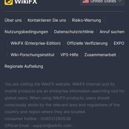
United States
Über uns
|
Kontaktieren Sie uns
|
Risiko-Warnung
|
Nutzungsbedingungen
|
Datenschutzrichtlinie
|
Anruf suchen
|
WikiFX (Enterprise-Edition)
|
Offizielle Verifizierung
|
EXPO
|
Wiki-Forschungsinstitut
|
VPS-Hilfe
|
Zusammenarbeit
|
Regionale Aufteilung
You are visiting the WikiFX website. WikiFX Internet and its
mobile products are an enterprise information searching tool for
global users. When using WikiFX products, users should
consciously abide by the relevant laws and regulations of the
country and region where they are located.
consumer hotline：006531290538
Official Email：support@wikifx.com；