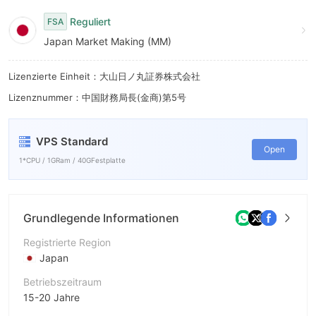
9
Reguliert
FSA
Japan Market Making (MM)
Lizenzierte Einheit：大山日ノ丸証券株式会社
Lizenznummer：中国財務局長(金商)第5号
VPS Standard
Open
1*CPU / 1GRam / 40GFestplatte
Grundlegende Informationen
Registrierte Region
Japan
Betriebszeitraum
15-20 Jahre