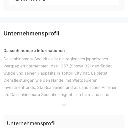
Unternehmensprofil
Daisenhinomaru Informationen
Daisenhinomaru Securities ist ein regionales japanisches
Wertpapierunternehmen, das 1957 (Showa 32) gegründet
wurde und seinen Hauptsitz in Tottori City hat. Es bietet
Dienstleistungen wie den Handel mit Wertpapieren,
Investmentfonds, Staatsanleihen und ausländischen Anleihen
an. Daisenhinomaru Securities eignet sich für inländische
Einzelpersonen oder kleine und mittlere Unternehmen (KMU) in
Japan, die lokalisierte Dienstleistungen schätzen und
traditionelle Handelsmodelle bevorzugen, insbesondere Anleger,
Unternehmensprofil
die die Steuerverfahren vereinfachen möchten.