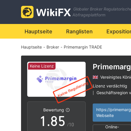
1
Globaler Broker Regulatorisch
2
Abfrageplattform
3
0
Hauptseite
Ranglisten
Expositio
Hauptseite
-
Broker
-
Primemargin TRADE
4
1
5
2
Primemarg
Keine Lizenz
Vereinigtes Köni
6
3
Lizenz verdächtig
Geschäftsregion 
|
0
7
4
Hohes potenzielle
|
https://primemarg
Bewertung
1
.
8
5
Webseite
/10
Online-