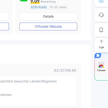
9.09
Bewertung
ECN-Konto
15-20 Jahre
AustralienRegulierung
Details
Market Making (MM)
MT4-Volllizenz
Offizielle Website
TOP
93.127.196.99
Chrome
sächlich besuchte Länder/Regionen
rnehmen