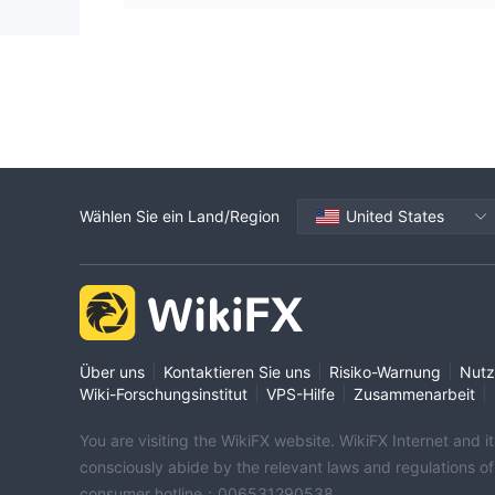
Wählen Sie ein Land/Region
United States
|
|
|
Über uns
Kontaktieren Sie uns
Risiko-Warnung
Nutz
|
|
|
Wiki-Forschungsinstitut
VPS-Hilfe
Zusammenarbeit
You are visiting the WikiFX website. WikiFX Internet and 
consciously abide by the relevant laws and regulations o
consumer hotline：006531290538