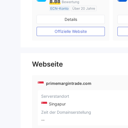
8.88
Bewertung
ECN-Konto
Über 20 Jahre
AustralienRegulierung
Details
Market Making (MM)
MT4-Volllizenz
Offizielle Website
Webseite
primemargintrade.com
Serverstandort
Singapur
Zeit der Domainserstellung
--