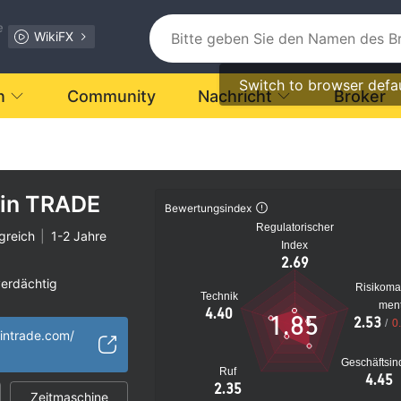
e
WikiFX
Switch to browser defa
n
Community
Nachricht
Broker
in TRADE
Bewertungsindex
Regulatorischer
greich
|
1-2 Jahre
Index
2.69
verdächtig
Risikom
Technik
s Risiko
men
4.40
1.85
2.53
/
0
intrade.com/
Geschäftsin
Ruf
4.45
2.35
Zeitmaschine