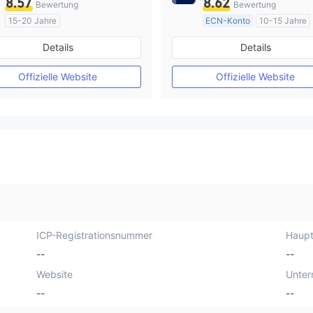
8.57
8.62
Bewertung
Bewertung
15-20 Jahre
ECN-Konto
10-15 Jahre
AustralienRegulierung
AustralienRegulierung
Details
Details
Market Making (MM)
Market Making (MM)
Selbstforschung
MT4-Volllizenz
Offizielle Website
Offizielle Website
ICP-Registrationsnummer
Haupt
--
--
Website
Unte
--
--