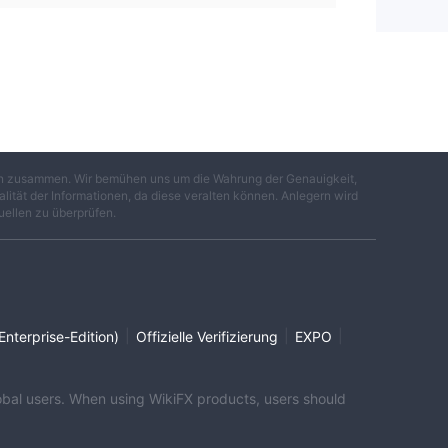
gen zusammen. Wir bemühen uns um die Wahrung der Genauigkeit,
lität der Informationen, da diese veralten können. Anlegern wird
uellen zu überprüfen.
|
|
|
Enterprise-Edition)
Offizielle Verifizierung
EXPO
global users. When using WikiFX products, users should