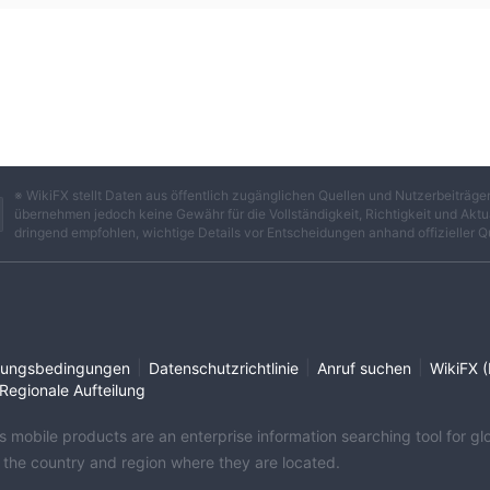
※ WikiFX stellt Daten aus öffentlich zugänglichen Quellen und Nutzerbeiträ
übernehmen jedoch keine Gewähr für die Vollständigkeit, Richtigkeit und Aktua
dringend empfohlen, wichtige Details vor Entscheidungen anhand offizieller Q
|
|
|
ungsbedingungen
Datenschutzrichtlinie
Anruf suchen
WikiFX (
Regionale Aufteilung
its mobile products are an enterprise information searching tool for 
f the country and region where they are located.