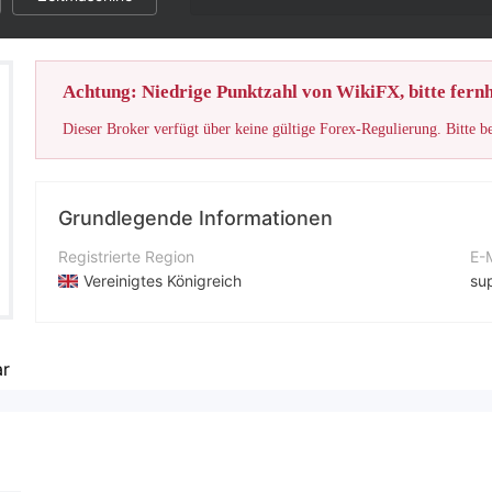
Achtung: Niedrige Punktzahl von WikiFX, bitte fernh
Dieser Broker verfügt über keine gültige Forex-Regulierung. Bitte b
Grundlegende Informationen
Registrierte Region
E-
Vereinigtes Königreich
su
Betriebszeitraum
Un
1-2 Jahre
ht
r
Unternehmen
Wh
Primemargintrade
+1