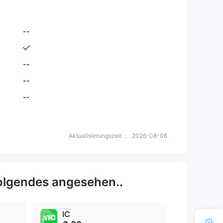
--
--
--
--
Aktualisierungszeit：
2026-08-06
olgendes angesehen..
IC