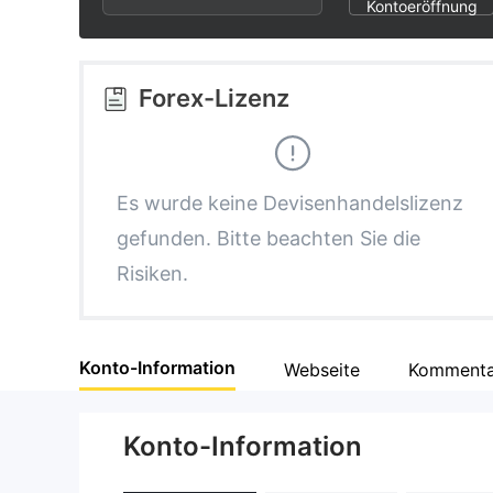
2
9
6
Kontoeröffnung
3
7
Forex-Lizenz
4
8
5
9
Es wurde keine Devisenhandelslizenz
gefunden. Bitte beachten Sie die
6
Risiken.
7
Konto-Information
Webseite
Kommenta
8
Konto-Information
9