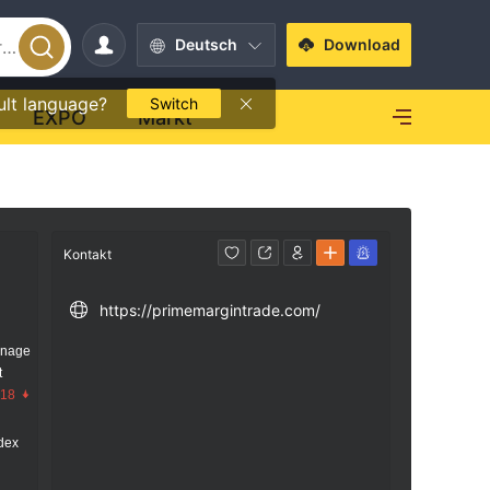
Deutsch
Download
ult language?
Switch
EXPO
Markt
Kontakt
https://primemargintrade.com/
anage
t
.18
dex