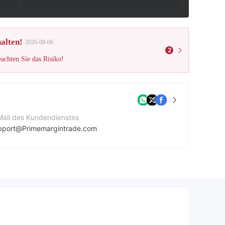
alten!
2026-08-06
2
eachten Sie das Risiko!
Mail des Kundendienstes
pport@Primemargintrade.com
ternehmenswebsite
tps://primemargintrade.com/
atsapp
2605572821