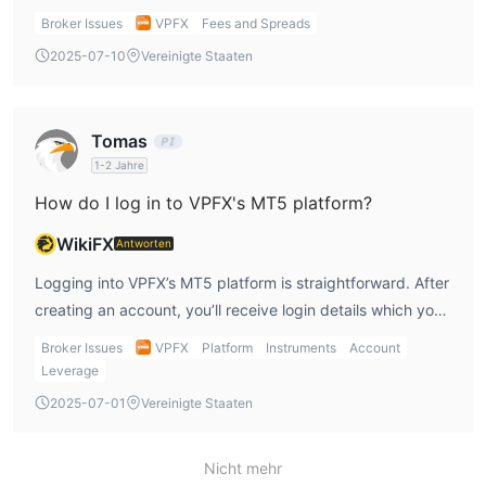
that there are no deposit or withdrawal fees, and their
Broker Issues
VPFX
Fees and Spreads
spreads are outlined transparently. However, I'd still keep
2025-07-10
Vereinigte Staaten
an eye on any additional charges for specific payment
methods or inactivity fees that might pop up in the terms
and conditions later.
Tomas
1-2 Jahre
How do I log in to VPFX's MT5 platform?
WikiFX
Antworten
Logging into VPFX’s MT5 platform is straightforward. After
creating an account, you’ll receive login details which you
can use to access the platform on your desktop or mobile
Broker Issues
VPFX
Platform
Instruments
Account
device. I appreciate the accessibility of MT5 across
Leverage
multiple devices, as it gives me flexibility to trade
2025-07-01
Vereinigte Staaten
wherever I am. If you're a beginner, the platform might
have a slight learning curve, but it's definitely worth
Nicht mehr
getting familiar with.