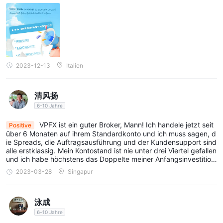
elen. Sehr zu empfehlen, aber immer verantwortungsbewusst ha
ndeln.
2023-12-13
Italien
清风扬
6-10 Jahre
VPFX ist ein guter Broker, Mann! Ich handele jetzt seit
Positive
über 6 Monaten auf ihrem Standardkonto und ich muss sagen, d
ie Spreads, die Auftragsausführung und der Kundensupport sind
alle erstklassig. Mein Kontostand ist nie unter drei Viertel gefallen
und ich habe höchstens das Doppelte meiner Anfangsinvestition
gemacht. Alles in allem ist es eine verdammt gute Plattform, der
2023-03-28
Singapur
Sie vertrauen können.
泳成
6-10 Jahre