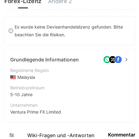
Forex-Lizenz
Andere 2
9
9
9
Es wurde keine Devisenhandelslizenz gefunden. Bitte
beachten Sie die Risiken.
Grundlegende Informationen
Registrierte Region
Malaysia
Betriebszeitraum
5-10 Jahre
Unternehmen
Ventura Prime FX Limited
Abkürzung
VPFX
Kommentar
profil
Wiki-Fragen und -Antworten