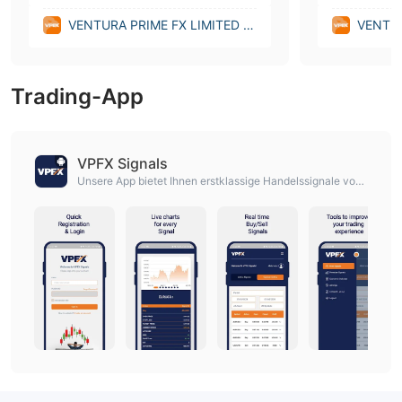
VENTURA PRIME FX LIMITED (U
VENTUR
nited Kingdom)
nited K
Trading-App
VPFX Signals
Unsere App bietet Ihnen erstklassige Handelssignale von
unserem professionellen Experten