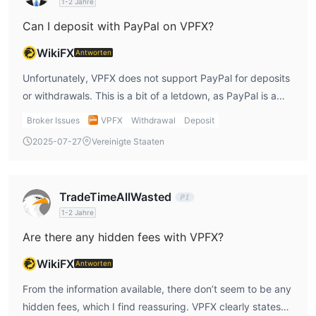
1-2 Jahre
Can I deposit with PayPal on VPFX?
WikiFX
Antworten
Unfortunately, VPFX does not support PayPal for deposits
or withdrawals. This is a bit of a letdown, as PayPal is a
convenient payment method with strong buyer protection.
Broker Issues
VPFX
Withdrawal
Deposit
However, there are other methods available, such as Visa,
2025-07-27
Vereinigte Staaten
Mastercard, and Skrill, which I think are fine alternatives
for most traders.
TradeTimeAllWasted
1-2 Jahre
Are there any hidden fees with VPFX?
WikiFX
Antworten
From the information available, there don’t seem to be any
hidden fees, which I find reassuring. VPFX clearly states