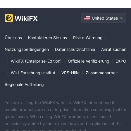
United States
Über uns
|
Kontaktieren Sie uns
|
Risiko-Warnung
|
Nutzungsbedingungen
|
Datenschutzrichtlinie
|
Anruf suchen
|
WikiFX (Enterprise-Edition)
|
Offizielle Verifizierung
|
EXPO
|
Wiki-Forschungsinstitut
|
VPS-Hilfe
|
Zusammenarbeit
|
Regionale Aufteilung
You are visiting the WikiFX website. WikiFX Internet and its
mobile products are an enterprise information searching tool for
global users. When using WikiFX products, users should
consciously abide by the relevant laws and regulations of the
country and region where they are located.