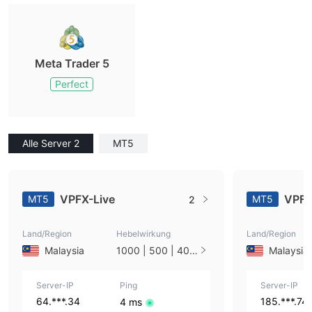
Meta Trader 5
Perfect
Alle Server 2
MT5
VPFX-Live
VPF
MT5
MT5
2
Land/Region
Hebelwirkung
Land/Region
Malaysia
1000 | 500 | 400
Malaysia
| 300 | 200 | 175
| 150 | 125 | 100 |
Server-IP
75 | 50 | 33 | 25 |
Ping
Server-IP
10 | 1
64.***.34
185.***.74
4 ms