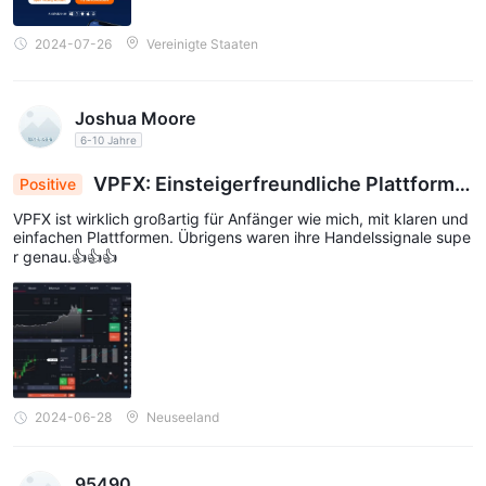
2024-07-26
Vereinigte Staaten
Joshua Moore
6-10 Jahre
VPFX: Einsteigerfreundliche Plattform
Positive
mit genauen Handelssignalen
VPFX ist wirklich großartig für Anfänger wie mich, mit klaren und
einfachen Plattformen. Übrigens waren ihre Handelssignale supe
r genau.👍👍👍
2024-06-28
Neuseeland
95490