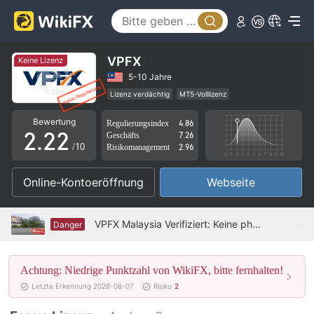
VPFX
Keine Lizenz
0
0
0
5-10 Jahre
Lizenz verdächtig
MT5-Volllizenz
1
1
1
Globales Geschäft
Hohes potenzielles Risiko
Bewertung
Regulierungsindex
4.86
2
.
2
2
Geschäfts
7.26
/10
Risikomanagement
2.96
3
3
3
Online-Kontoeröffnung
Webseite
4
4
4
5
5
5
VPFX Malaysia Verifiziert: Keine physische Präsenz festgestellt
Danger
6
6
6
Achtung: Niedrige Punktzahl von WikiFX, bitte fernhalten!
7
7
7
Letzte Erkennung 2026-08-07
Risiko
2
8
8
8