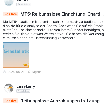
6-10 Jahre
MT5: Reibungslose Einrichtung, Chartin
Positive
g-Freuden, Support hinkt hinterher
Die MT5-Installation ist ziemlich schick - einfach zu bedienen un
d solide für die Analyse der Charts. Aber wenn Sie auf ein Proble
m stoßen und eine schnelle Hilfe von ihrem Support benötigen, b
ereiten Sie sich auf etwas Wartezeit vor. Sie haben die Werkzeug
e, müssen aber ihre Unterstützung verbessern.
2024-06-21
Nigeria
LarryLarry
3-5 Jahre
Reibungslose Auszahlungen trotz ungü
Positive
nstiger Veränderungen: VPFX verdient eine höh