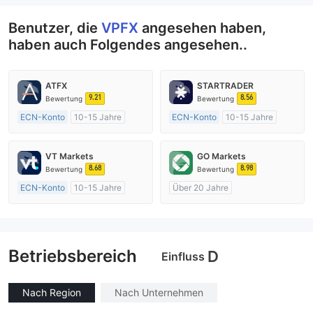
Benutzer, die
VPFX
angesehen haben,
haben auch Folgendes angesehen..
ATFX
STARTRADER
9.21
8.56
Bewertung
Bewertung
ECN-Konto
10-15 Jahre
ECN-Konto
10-15 Jahre
AustralienRegulierung
AustralienRegulierung
Market Making (MM)
Market Making (MM)
VT Markets
GO Markets
MT4-Volllizenz
MT4-Volllizenz
8.68
8.98
Bewertung
Bewertung
ECN-Konto
10-15 Jahre
Über 20 Jahre
AustralienRegulierung
AustralienRegulierung
Market Making (MM)
Market Making (MM)
MT4-Volllizenz
cTrader
Betriebsbereich
D
Einfluss
Nach Region
Nach Unternehmen