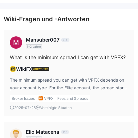
Wiki-Fragen und -Antworten
Mansuber007
1-2 Jahre
What is the minimum spread I can get with VPFX?
WikiFX
Antworten
The minimum spread you can get with VPFX depends on
your account type. For the Elite account, the spread starts
from an impressive 0.0 pips. However, for the standard
Broker Issues
VPFX
Fees and Spreads
account, it starts at 1.2 pips, which is somewhat higher. In
2025-07-28
Vereinigte Staaten
my opinion, while tighter spreads are beneficial, they
come at a higher deposit requirement, so it’s worth
considering your budget and trading strategy.
Elio Matacena