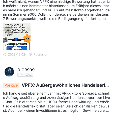
Ich weiß nicht, warum VPFX eine niedrige Bewertung hat, aber ic
ere Bewertung
h möchte einen Kommentar hinterlassen. Im Frühjahr dieses Jahr
es habe ich gehandelt und 680 $ auf mein Konto abgehoben. da
nn im Sommer 9000 Dollar, ich denke, sie verdienen mindestens
7 Bewertungspunkte, weil sie die Bedingungen geändert haben,
es für mich unangenehm wurde zu handeln und ich habe sie verl
assen, ABER sie haben meinen Gewinn und meine Einzahlung ab
gehoben.
2023-12-29
Russland
DIOR999
6-10 Jahre
VPFX: Außergewöhnliches Handelserle
Positive
bnis mit 1000-facher Hebelwirkung und robuste
Ich handle seit über einem Jahr mit VPFX – tolle Spreads, schnell
m Support
e Auftragsausführung und zuverlässiger Kundensupport per Live
-Chat. Es bietet eine bis zu 1000-fache Hebelwirkung und erhöh
t so die Handelsflexibilität, aber seien Sie sich der Risiken bewus
st. Auch bei kleinen Investitionen ist es möglich, Gewinne zu erzi