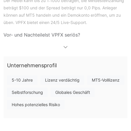
Der Hebel kann bis zu 1:1000 betragen, die Mindesteinzahlung
beträgt $100 und der Spread beträgt nur 0,0 Pips. Anleger
können auf MT5 handeln und ein Demokonto eröffnen, um zu
üben. VPFX bietet einen 24/5 Live-Support.
Vor- und Nachteile
Ist VPFX seriös?
Labuan Financial Services
Ja, VPFX wird von der
Authority (LFSA)
reguliert.
Was kann ich auf VPFX handeln?
Kontotyp
Unternehmensprofil
VPFX Gebühren
Hebelwirkung
Handelsplattform
5-10 Jahre
Lizenz verdächtig
MT5-Volllizenz
Einzahlung und Auszahlung
Selbstforschung
Globales Geschäft
Hohes potenzielles Risiko