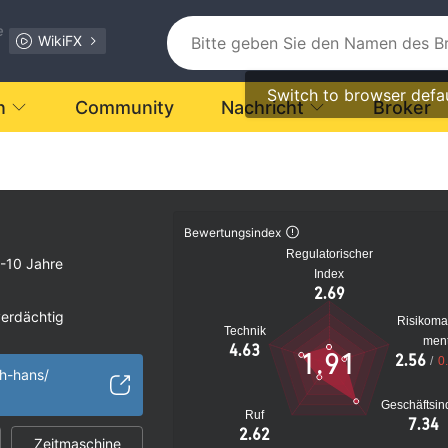
e
WikiFX
Switch to browser defa
n
Community
Nachricht
Broker
Bewertungsindex
Regulatorischer
-10 Jahre
Index
2.69
verdächtig
Risikom
Technik
s Risiko
men
4.63
1.91
2.56
/
0
zh-hans/
Geschäftsin
Ruf
7.34
2.62
Zeitmaschine