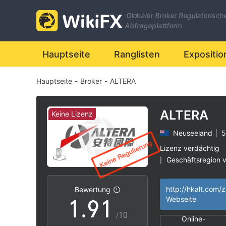
2
Globaler Broker Regulatorisch
3
Abfrageplattform
4
Hauptseite
Ranglisten
Expositio
Hauptseite
-
Broker
-
ALTERA
5
6
ALTERA
Keine Lizenz
Neuseeland
|
5
7
Lizenz verdächtig
Geschäftsregion 
|
0
8
0
Hohes potenzielle
|
http://hkalt.com/
Bewertung
1
.
9
1
Webseite
/10
Online-