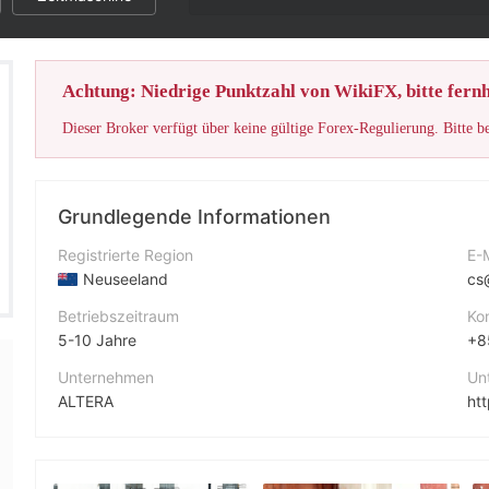
Achtung: Niedrige Punktzahl von WikiFX, bitte fernh
Dieser Broker verfügt über keine gültige Forex-Regulierung. Bitte b
Grundlegende Informationen
Registrierte Region
E-
Neuseeland
cs
Betriebszeitraum
Ko
5-10 Jahre
+8
Unternehmen
Un
ALTERA
ht
Abkürzung
ALTERA