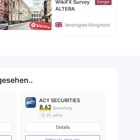
WikiFX Survey
Danger
ALTERA
Vereinigtes Königreich
gesehen..
ACY SECURITIES
8.62
Bewertung
15-20 Jahre
AustralienRegulierung
Details
Market Making (MM)
MT4-Volllizenz