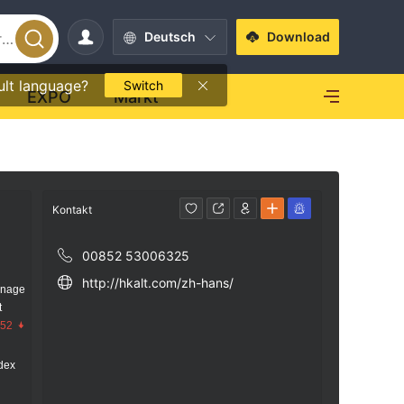
Deutsch
Download
ult language?
Switch
EXPO
Markt
Kontakt
00852 53006325
http://hkalt.com/zh-hans/
anage
t
.52
dex