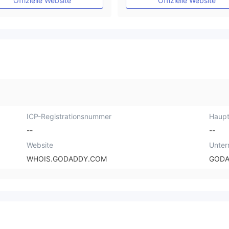
Offizielle Website
Offizielle Website
ICP-Registrationsnummer
Haupt
--
--
Website
Unte
WHOIS.GODADDY.COM
GODA