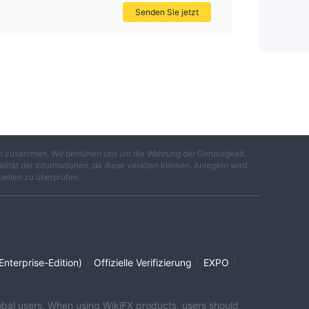
Senden Sie jetzt
gen zusammen. Wir bemühen uns um die Wahrung der Genauigkeit,
lität der Informationen, da diese veralten können. Anlegern wird
uellen zu überprüfen.
|
|
|
Enterprise-Edition)
Offizielle Verifizierung
EXPO
global users. When using WikiFX products, users should