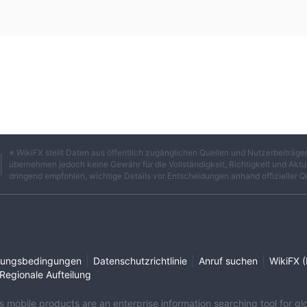
※ WikiFX stellt Daten aus öffentlich zugänglichen Quellen und Nutzerbeiträ
übernehmen jedoch keine Gewähr für die Vollständigkeit, Richtigkeit und Aktua
dringend empfohlen, wichtige Details vor Entscheidungen anhand offizieller Q
|
|
|
ungsbedingungen
Datenschutzrichtlinie
Anruf suchen
WikiFX (
Regionale Aufteilung
its mobile products are an enterprise information searching tool for 