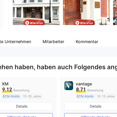
Unternehmensmitarbeiter
--
te Unternehmen
Mitarbeiter
Kommentar
hen haben, haben auch Folgendes an
XM
vantage
9.12
8.71
Bewertung
Bewertung
ECN-Konto
15-20 Jahre
ECN-Konto
10-15 Jahre
AustralienRegulierung
AustralienRegulierung
Details
Details
Market Making (MM)
Market Making (MM)
MT4-Volllizenz
MT4-Volllizenz