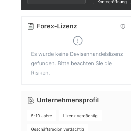
2
2
Kontoeröffnung
3
3
Forex-Lizenz
4
4
5
5
Es wurde keine Devisenhandelslizenz
gefunden. Bitte beachten Sie die
6
6
Risiken.
7
7
Unternehmensprofil
8
8
5-10 Jahre
Lizenz verdächtig
9
9
Geschäftsregion verdächtig