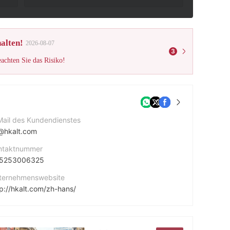
alten!
2026-08-07
3
eachten Sie das Risiko!
Mail des Kundendienstes
@hkalt.com
ntaktnummer
5253006325
ternehmenswebsite
tp://hkalt.com/zh-hans/