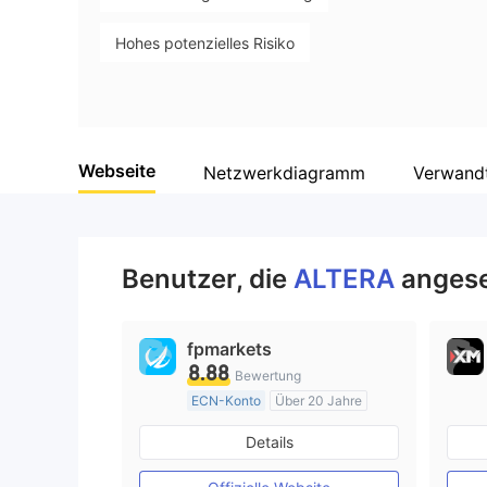
Hohes potenzielles Risiko
Webseite
Netzwerkdiagramm
Verwand
Benutzer, die
ALTERA
angese
fpmarkets
8.88
Bewertung
ECN-Konto
Über 20 Jahre
AustralienRegulierung
Details
Market Making (MM)
MT4-Volllizenz