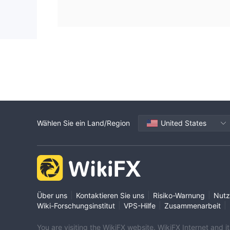
Wählen Sie ein Land/Region
United States
|
|
|
Über uns
Kontaktieren Sie uns
Risiko-Warnung
Nutz
|
|
|
Wiki-Forschungsinstitut
VPS-Hilfe
Zusammenarbeit
You are visiting the WikiFX website. WikiFX Internet and 