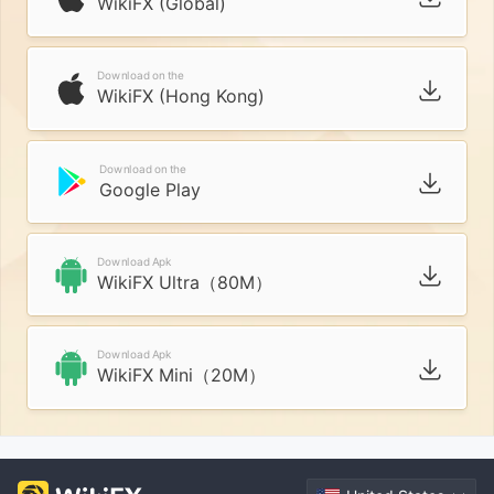
WikiFX (Global)
Download on the
WikiFX (Hong Kong)
Download on the
Google Play
Download Apk
WikiFX Ultra（80M）
Download Apk
WikiFX Mini（20M）