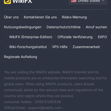
United States
Über uns
|
Kontaktieren Sie uns
|
Risiko-Warnung
|
Nutzungsbedingungen
|
Datenschutzrichtlinie
|
Anruf suchen
|
WikiFX (Enterprise-Edition)
|
Offizielle Verifizierung
|
EXPO
|
Wiki-Forschungsinstitut
|
VPS-Hilfe
|
Zusammenarbeit
|
Regionale Aufteilung
You are visiting the WikiFX website. WikiFX Internet and its
mobile products are an enterprise information searching tool for
global users. When using WikiFX products, users should
consciously abide by the relevant laws and regulations of the
country and region where they are located.
consumer hotline：006531290538
Official Email：support@wikifx.com；