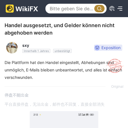
Handel ausgesetzt, und Gelder können nicht
abgehoben werden
sxy
Exposition
Innerhalb 1 Jahres
unbestätigt
Die Plattform hat den Handel eingestellt, Abhebungen sind
unmöglich, E-Mails bleiben unbeantwortet, und alles ist einfach
verschwunden.
Original
停盘不能出金
平台直接停盘，无法出金，邮件也不回复，直接全部消失