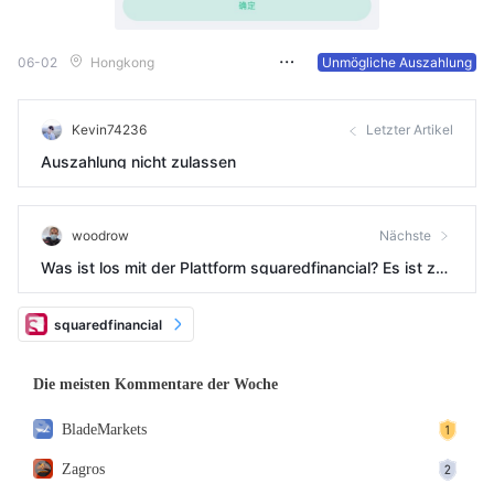
06-02
Hongkong
Unmögliche Auszahlung
Kevin74236
Letzter Artikel
Auszahlung nicht zulassen
woodrow
Nächste
Was ist los mit der Plattform squaredfinancial? Es ist zw
ei Tage her, seit ich sie zuletzt kontaktiert habe und der
Markt nicht geöffnet hat.
squaredfinancial
Die meisten Kommentare der Woche
BladeMarkets
Zagros