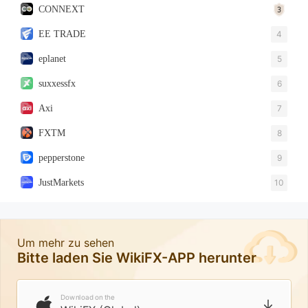
CONNEXT
EE TRADE
4
eplanet
5
suxxessfx
6
Axi
7
FXTM
8
pepperstone
9
JustMarkets
10
Um mehr zu sehen
Bitte laden Sie WikiFX-APP herunter
Download on the