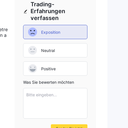
Trading-
 dem
Erfahrungen
e
verfassen
etre
Exposition
en a
t
Neutral
nen
Positive
Was Sie bewerten möchten
n
Bitte eingeben...
ng.