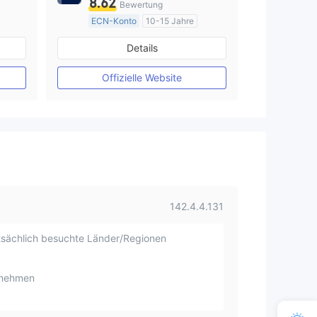
8.62
Bewertung
ECN-Konto
10-15 Jahre
AustralienRegulierung
Details
Market Making (MM)
MT4-Volllizenz
Offizielle Website
142.4.4.131
sächlich besuchte Länder/Regionen
rnehmen