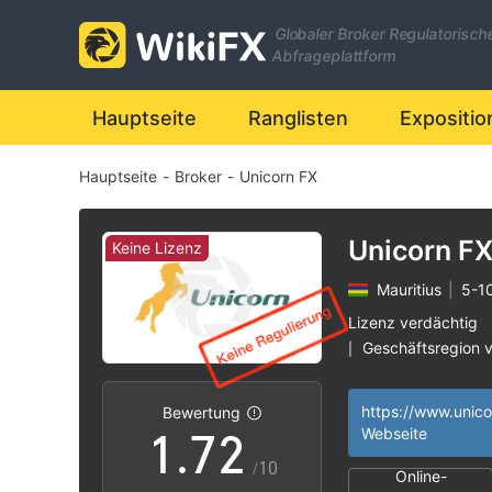
0
Globaler Broker Regulatorisch
1
Abfrageplattform
2
Hauptseite
Ranglisten
Expositio
Hauptseite
-
Broker
-
Unicorn FX
3
4
Unicorn F
Keine Lizenz
Mauritius
|
5-1
5
0
Lizenz verdächtig
Geschäftsregion 
|
0
6
1
Hohes potenzielle
|
Bewertung
1
.
7
2
Webseite
/10
Online-