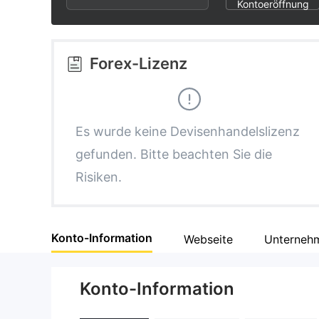
2
8
3
Kontoeröffnung
3
9
4
Forex-Lizenz
4
5
5
6
Es wurde keine Devisenhandelslizenz
gefunden. Bitte beachten Sie die
6
7
Risiken.
7
8
Konto-Information
Webseite
Unternehm
8
9
Konto-Information
9