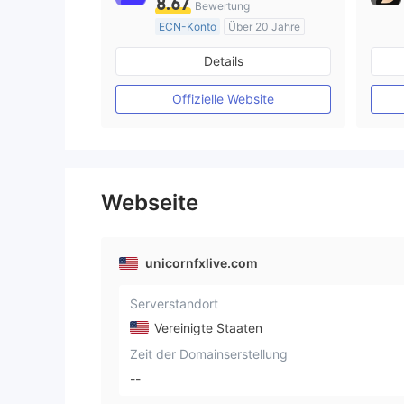
8.67
Bewertung
ECN-Konto
Über 20 Jahre
AustralienRegulierung
Details
Market Making (MM)
MT4-Volllizenz
Offizielle Website
Webseite
unicornfxlive.com
Serverstandort
Vereinigte Staaten
Zeit der Domainserstellung
--