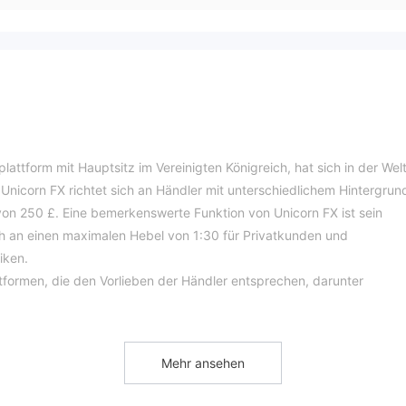
attform mit Hauptsitz im Vereinigten Königreich, hat sich in der Wel
nicorn FX richtet sich an Händler mit unterschiedlichem Hintergrun
von 250 £. Eine bemerkenswerte Funktion von Unicorn FX ist sein
ch an einen maximalen Hebel von 1:30 für Privatkunden und
iken.
ttformen, die den Vorlieben der Händler entsprechen, darunter
attformen sind für ihre benutzerfreundlichen Schnittstellen,
rs (EAS) für den automatisierten Handel bekannt. Händler auf Unicorn
 Vermögenswerte zugreifen, darunter Forex-Paare, CFDs auf Aktien,
Mehr ansehen
form bietet zwei unterschiedliche Kontotypen, Standard und ECN, u