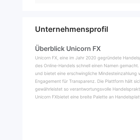
Unternehmensprofil
Überblick Unicorn FX
Unicorn FX, eine im Jahr 2020 gegründete Handelspl
des Online-Handels schnell einen Namen gemacht. U
und bietet eine erschwingliche Mindesteinzahlung 
Engagement für Transparenz. Die Plattform hält si
gewährleistet so verantwortungsvolle Handelsprakt
Unicorn FXbietet eine breite Palette an Handelspla
Metatrader 4, Metatrader 5 und Webtrader. Diese Pl
fortschrittlichen Charting-Tools und Expert Adviso
können auf eine umfangreiche Palette handelbarer
Indizes, Rohstoffe und Kryptowährungen. Die Platt
verschiedene Handelsstile zu berücksichtigen.