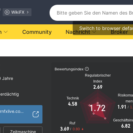
e
WikiFX
Switch to browser defa
n
Community
Nachricht
Broker
X
Bewertungsindex
Regulatorischer
0 Jahre
Index
2.69
verdächtig
Risikom
Technik
s Risiko
men
4.58
1.72
1.91
/
1
https://www.unicornfxlive.com/
Geschäftsin
Ruf
6.82
3.69
/
0.80
Zeitmaschine