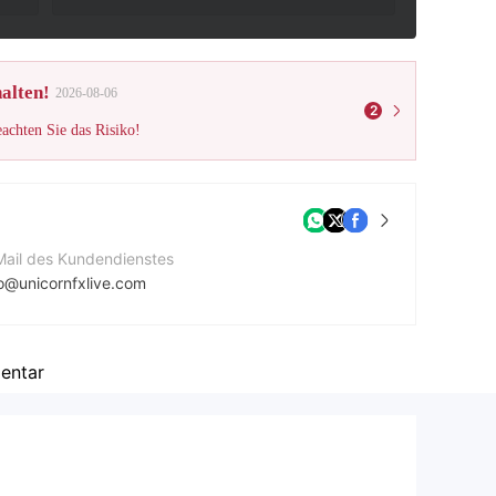
alten!
2026-08-06
2
eachten Sie das Risiko!
Mail des Kundendienstes
fo@unicornfxlive.com
ntaktnummer
17878793861
entar
ternehmenswebsite
tps://www.unicornfxlive.com/