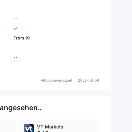
--
From 19
--
--
Aktualisierungszeit：
2026-08-06
 angesehen..
VT Markets