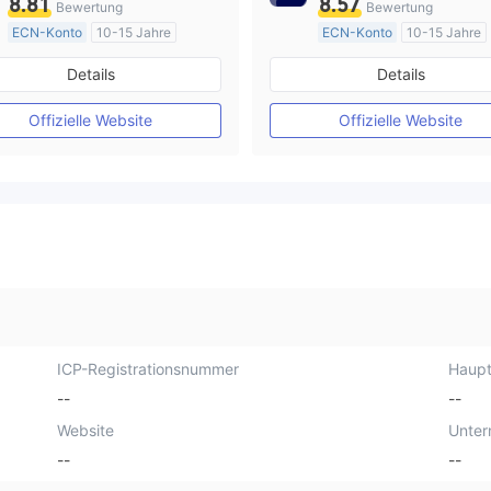
8.81
8.57
Bewertung
Bewertung
ECN-Konto
10-15 Jahre
ECN-Konto
10-15 Jahre
AustralienRegulierung
AustralienRegulierung
Details
Details
Market Making (MM)
Market Making (MM)
MT4-Volllizenz
MT4-Volllizenz
Offizielle Website
Offizielle Website
ICP-Registrationsnummer
Haupt
--
--
Website
Unte
--
--