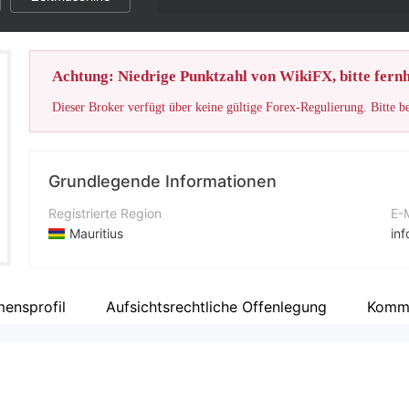
Achtung: Niedrige Punktzahl von WikiFX, bitte fernh
Dieser Broker verfügt über keine gültige Forex-Regulierung. Bitte b
Grundlegende Informationen
Registrierte Region
E-
Mauritius
in
Betriebszeitraum
Ko
5-10 Jahre
+9
ensprofil
Aufsichtsrechtliche Offenlegung
Komm
Unternehmen
Un
UNICORN FOREX MARKETS LIMITED
ht