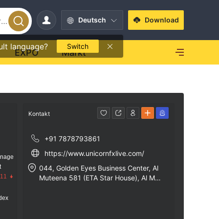
Deutsch
Download
ult language?
Switch
EXPO
Markt
Kontakt
+91 7878793861
https://www.unicornfxlive.com/
anage
t
044, Golden Eyes Business Center, Al
.11
Muteena 581 (ETA Star House), Al Mut
eena Area, Deira, Dubai, UAE
dex