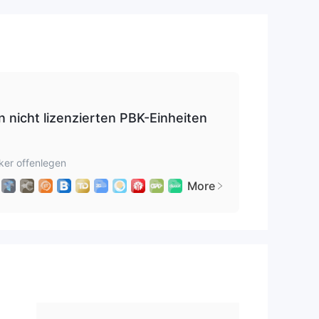
 nicht lizenzierten PBK-Einheiten
len.
ker offenlegen
More
.