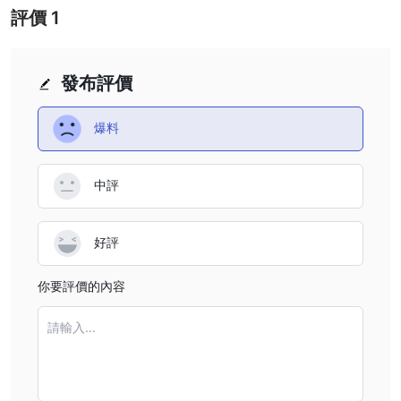
財富管理：
評價
1
資源與支援：對於剛開始投資或可能不確定自己的財務決策的個人，
Unicorn FX提供全面的資源和專業的支援團隊。這些資源旨在為客
戶提供做出明智投資決策所需的知識和工具。
發布評價
研究重點： Unicorn FX高度重視研究作為財富管理的重要組成部
分。我們鼓勵客戶進行徹底的研究，以做出明智的投資選擇。該平台
爆料
為客戶開設帳戶和踏上財富管理之旅提供必要的基礎設施。
帳戶類型
中評
RXBT 提供三種不同的帳戶類型，每種類型都是為滿足交易者的不同
需求和偏好而量身定制的：標準、專業和高級。
好評
標準帳戶：
標準帳戶位於 Unicorn FX設計時考慮到了可訪問性，使其成為剛開
你要評價的內容
始在線交易世界之旅的交易者的理想選擇。最低存款要求為 100 美
元，可滿足不同預算規模的人士的需求。選擇標準帳戶的交易者可以
請輸入...
受益於高達 1:500 的競爭性槓桿，為他們提供擴大交易頭寸的潛
力。此帳戶類型的點差從 29 點起，在交易成本和靈活性之間提供平
衡。