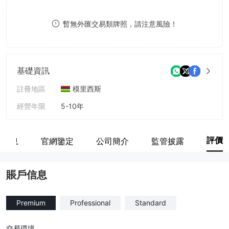
8
9
暫無外匯交易類牌照，請注意風險！
9
基礎資訊
註冊地區
模里西斯
經營年限
5-10年
公司全稱
UNICORN FOREX MARKETS LIMITED
評價
戶信息
官網鑒定
公司簡介
監管披露
賬戶信息
Premium
Professional
Standard
交易環境
--