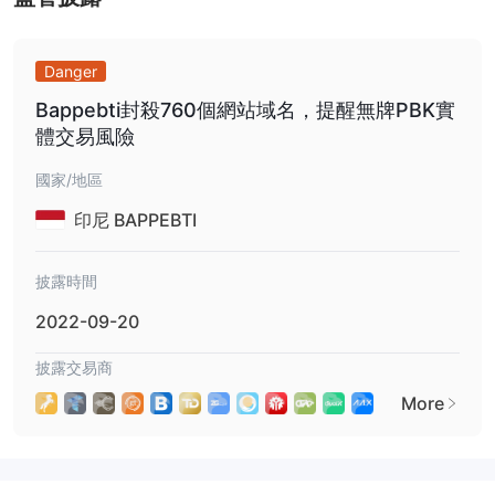
市集工具
Unicorn FX提供一系列金融產品和服務，以滿足客戶的不同需求和
Danger
偏好。讓我們具體深入研究這些產品：
Bappebti封殺760個網站域名，提醒無牌PBK實
投資：
體交易風險
註冊過程： Unicorn FX強調使用者友善且簡單的註冊過程。客戶可
以輕鬆地在線上註冊，最大限度地減少管理障礙，使他們能夠快速開
國家/地區
始投資之旅。
印尼 BAPPEBTI
市場流動性： Unicorn FX承認市場流動性在投資中的重要性。外匯
市場的高市場流動性意味著客戶可以輕鬆投資資金，並在需要時輕鬆
披露時間
提取資金。這種流動性確保投資保持靈活和容易獲得。
貿易：
2022-09-20
外匯交易： Unicorn FX深知外匯交易日益普及。客戶有機會參與各
披露交易商
種貨幣的買賣，以賺取利潤。外匯市場是全球流動性最強的金融市場
之一，每日交易額超過 6 兆美元。
More
進入門檻低： Unicorn FX使廣泛的個人可以進行交易。交易者只需
20 美元即可開始交易之旅，使預算規模不同的人都可以參與外匯市
場。