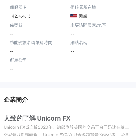
伺服器IP
伺服器所在地
美國
142.4.4.131
備案號
主要訪問國家/地區
--
--
功能變數名稱創建時間
網站名稱
--
--
所屬公司
--
企業簡介
大致的了解 Unicorn FX
Unicorn FX成立於2020年、總部位於英國的交易平台已迅速在線上
交易領域嶄露頭角。 Unicorn FX旨在迎合各種背景的交易者，提供