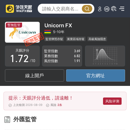
2
3
4
Unicorn FX
暫無監管
5
0
5-10年
監管牌照存疑
展業區域存疑
高級風險隱患
0
6
1
天眼評分
監管指數
3.69
1
.
7
2
業務指數
6.82
/10
風控指數
1.91
2
8
3
線上開戶
官方網址
3
9
4
4
5
提示：天眼評分過低，請遠離！
5
6
风险评测
上次檢測 2026-08-09
風險
2
条
6
7
外匯監管
7
8