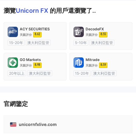
瀏覽
Unicorn FX
的用戶還瀏覽了..
ACY SECURITIES
DecodeFX
8.62
8.55
天眼評分
天眼評分
15-20年
澳大利亞監管
5-10年
澳大利亞監管
全牌照 (MM)
主標MT4
全牌照 (MM)
主標MT4
GO Markets
Mitrade
8.98
8.59
天眼評分
天眼評分
20年以上
澳大利亞監管
15-20年
澳大利亞監管
全牌照 (MM)
cTrader
全牌照 (MM)
自研
官網鑒定
unicornfxlive.com