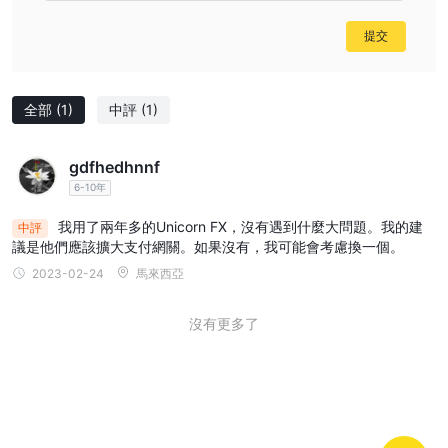
專業帳戶：
提交
專業帳戶位於 Unicorn FX專為尋求更高級功能和更窄點差的交易者
量身定制。它具有同樣高達 1:500 的高槓桿，並且要求最低存款為
100 美元，適合具有不同經驗水平的交易者。然而，主要區別在於
全部
(1)
中評
(1)
點差，專業帳戶持有者的點差從 24 點起，這可能為那些優先考慮更
窄點差的人提供更好的交易條件。
至尊帳號：
gdfhedhnnf
進階帳戶位於 Unicorn FX專為需要優質交易條件並願意承諾更高的
6-10年
500 美元最低存款的交易者而設計。此帳戶類型提供同樣具有競爭
我用了兩年多的Unicorn FX，沒有遇到什麼大問題。我的建
中評
力的高達1:500的槓桿，提供充足的交易潛力。高級帳戶的與眾不同
議是他們應該擴大支付網關。如果沒有，我可能會考慮換一個。
之處在於其點差，從 19 點開始，這可能會增強那些重視降低交易成
2023-02-24
馬來西亞
本的人的交易體驗。
沒有更多了
如何開戶？
開設帳戶 Unicorn FX這是一個簡單的過程，只需幾個步驟即可完
成。以下是分六個要點的具體指南：
參觀 Unicorn FX網站：
首先訪問官方 Unicorn FX使用您首選的網頁瀏覽器造訪網站。