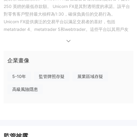
250 英鎊的最低存款額。 Unicorn FX是其對透明度的承諾。該平台
對零售客戶堅持最大槓桿為1:30，確保負責任的交易行為。
Unicorn FX提供廣泛的交易平台以滿足交易者的喜好，包括
metatrader 4、metatrader 5和webtrader。這些平台以其用戶友
好的介面、先進的圖表工具和自動交易專家顧問 (EAS) 而聞名。交
易者在 Unicorn FX可以存取廣泛的可交易資產，包括外匯對、股票
差價合約、指數、商品和加密貨幣。該平台提供兩種不同的帳戶類
型：標準帳戶和 ECN 帳戶，以適應不同的交易風格。
企業畫像
是 Unicorn FX合法還是騙局？
5-10年
監管牌照存疑
展業區域存疑
Unicorn FX不受任何監管機構監管，這可能會引起人們對交易所透
明度和監管的擔憂。
高級風險隱患
不受監管的交易所缺乏監管機構提供的監督和法律保護。這可能導致
詐欺、市場操縱和安全漏洞的風險更高。如果沒有適當的監管，用戶
在尋求追索或解決糾紛時也可能面臨挑戰。此外，缺乏監管可能會導
致交易環境透明度較低，使用戶難以評估交易所的合法性和可靠性。
優點和缺點
監管披露