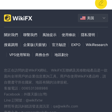
點選「註冊」或「開設帳戶」：
在網站主頁上尋找“註冊”或“開設帳戶”按鈕，然後點擊它。此操作將
啟動帳戶建立過程。
美国
填寫您的個人資訊：
您將被引導至一份註冊表，您需要在其中提供您的個人資訊。這通常
包括您的全名、電子郵件地址、電話號碼，有時還包括您的實際地
關於我們
|
聯繫我們
|
風險提示
|
使用條款
|
隱私聲明
|
址。確保您提供的資訊準確無誤。
搜索調用
|
企業版(天眼號)
|
官方驗證
|
EXPO
|
WikiResearch
選擇您的帳戶類型：
Unicorn FX提供不同的帳戶類型，因此您需要選擇最適合您交易偏
|
VPS使用幫助
|
商務合作
|
地區劃分
好的帳戶類型。這可以是標準、專業或高級帳戶，具體取決於您的需
求。
您正在訪問的是WikiFX網站。 WikiFX互聯網及其移動端產品是一款
同意條款與條件：
面向全球用戶的企業信息查詢工具。用戶在使用WikiFX產品時，請
查看以下提供的條款與條件 Unicorn FX。確保您瞭解並同意平台的
自覺遵守所在國家、地區有關的法律規範。
政策，包括隱私權政策和風險揭露。
客服電話：006531388986
驗證並為您的帳戶注資：
Facebook：外匯天眼(台灣)
完成註冊表並同意條款後， Unicorn FX可能會要求您完成身份驗證
Line 訂閱號：@wikifxtw
流程。這通常涉及提供身份和居住證明，例如護照或水電費帳單。一
牌照等資訊糾錯請發送資訊至：qa@wikifx.com
旦您的身分得到驗證，您就可以按照您選擇的帳戶類型所需的最低存