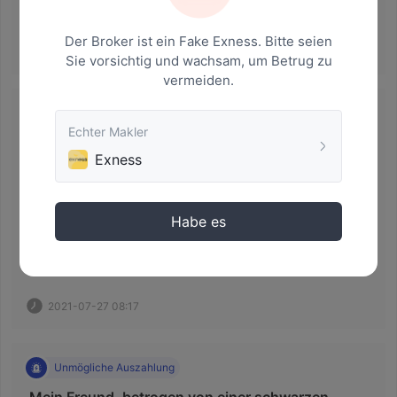
Der Broker ist ein Fake Exness. Bitte seien
2021-03-25 06:32
Sie vorsichtig und wachsam, um Betrug zu
vermeiden.
Betrug
Echter Makler
 exeness betrogen 
Exness
 exeness hat mich mit Geld betrogen, sie sagten mir, ich 
solle mit ihnen investieren. Ich werde in zwei Tagen 
Gewinngeld bekommen 
Habe es
2021-07-27 08:17
Unmögliche Auszahlung