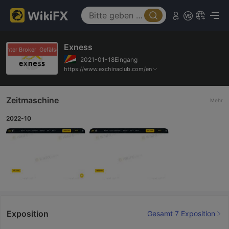
Exness
schter Broker
Gefälschter Broker
2021-01-18Eingang
https://www.exchinaclub.com/en
Zeitmaschine
Mehr
2022-10
Exposition
Gesamt 7 Exposition