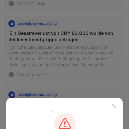
2021-09-22 16:35
Unmögliche Auszahlung
 Ein Gesamtverlust von CNY 60.000 wurde von 
der Investmentgruppe betrogen 
 Ich hoffe, Sie vertrauen der Investmentgruppe nicht, 
sonst werden Sie wie ich getäuscht und sogar um einen 
Kredit gebeten. Es ist sehr beängstigend. Die andere 
Partei hat sich von der Aussage, dass Aktien gut für 
Investitionen sind, zu Aktien geändert, die nicht so gut 
2023-02-01 03:09
sind wie Devisen. Vorsichtig sein. 
Unmögliche Auszahlung
 Betrug 
 Kann sich nicht die ganze Zeit zurückziehen. Die Steuer 
beträgt 360.000 Yuan. 