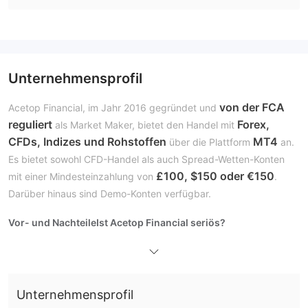
Unternehmensprofil
von der FCA
Acetop Financial, im Jahr 2016 gegründet und
reguliert
Forex,
als Market Maker, bietet den Handel mit
CFDs, Indizes und Rohstoffen
MT4
über die Plattform
an.
Es bietet sowohl CFD-Handel als auch Spread-Wetten-Konten
£100, $150 oder €150
mit einer Mindesteinzahlung von
.
Darüber hinaus sind Demo-Konten verfügbar.
Vor- und Nachteile
Ist Acetop Financial seriös?
von der FCA reguliert
Ja, Acetop Financial wird derzeit
und
Market Maker (MM)
ist ein
.
Was kann ich bei Acetop Financial handeln?
Unternehmensprofil