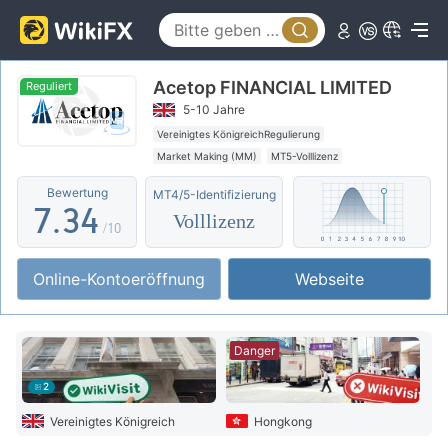
2
3
0
Acetop FINANCIAL LIMITED
4
0
1
Reguliert
5-10 Jahre
5
1
2
Vereinigtes KönigreichRegulierung
Market Making (MM)
MT5-Volllizenz
6
2
3
Regionale Kaufmann
Hohes potenzielles Risiko
Bewertung
MT4/5-Identifizierung
7
.
3
4
Volllizenz
/10
8
4
5
Online-Kontoeröffnung
Webseite
9
5
6
6
7
Danger
7
8
2
8
9
Vereinigtes Königreich
Hongkong