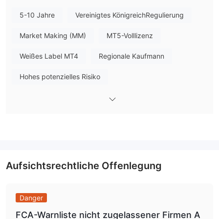
Forex, CFDs, Indizes
Auf Acetop Financial können Sie mit
und Rohstoffen
handeln.
5-10 Jahre
Vereinigtes KönigreichRegulierung
Kontotyp
Market Making (MM)
MT5-Volllizenz
CFD-
Acetop Financial bietet Konten, die sich sowohl dem
Weißes Label MT4
Regionale Kaufmann
Handel als auch dem Spread Betting
widmen.
Hohes potenzielles Risiko
Handelsplattform
Einzahlung und Auszahlung
Einzahlungsoptionen
Auszahlungsoptionen
Aufsichtsrechtliche Offenlegung
Danger
FCA-Warnliste nicht zugelassener Firmen A