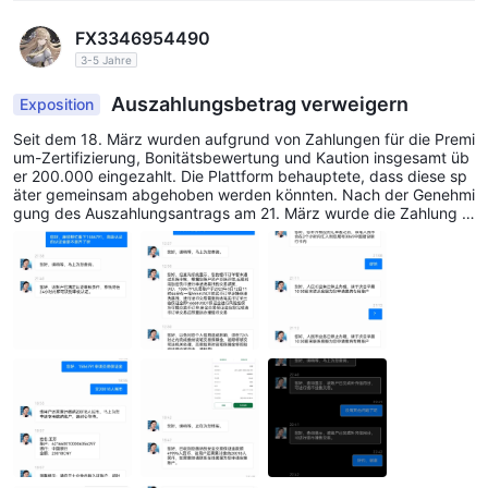
FX3346954490
3-5 Jahre
Auszahlungsbetrag verweigern
Exposition
Seit dem 18. März wurden aufgrund von Zahlungen für die Premi
um-Zertifizierung, Bonitätsbewertung und Kaution insgesamt üb
er 200.000 eingezahlt. Die Plattform behauptete, dass diese sp
äter gemeinsam abgehoben werden könnten. Nach der Genehmi
gung des Auszahlungsantrags am 21. März wurde die Zahlung ei
nes Wechselkursausgleichs von über 30.000 gefordert. Nach de
r Begleichung am 22. März wurde die Auszahlung erneut abgele
hnt und die Freischaltung eines grünen Kanals verlangt.