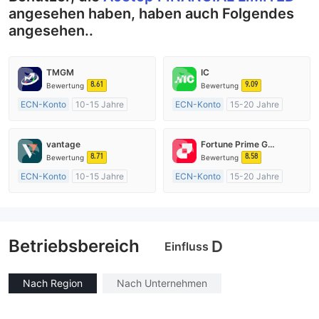
angesehen haben, haben auch Folgendes
angesehen..
TMGM
IC
8.61
9.09
Bewertung
Bewertung
ECN-Konto
10-15 Jahre
ECN-Konto
15-20 Jahre
AustralienRegulierung
AustralienRegulierung
Market Making (MM)
Market Making (MM)
vantage
Fortune Prime Global
MT4-Volllizenz
MT4-Volllizenz
8.71
8.58
Bewertung
Bewertung
ECN-Konto
10-15 Jahre
ECN-Konto
15-20 Jahre
AustralienRegulierung
AustralienRegulierung
Market Making (MM)
Market Making (MM)
MT4-Volllizenz
MT4-Volllizenz
Betriebsbereich
D
Einfluss
Nach Region
Nach Unternehmen