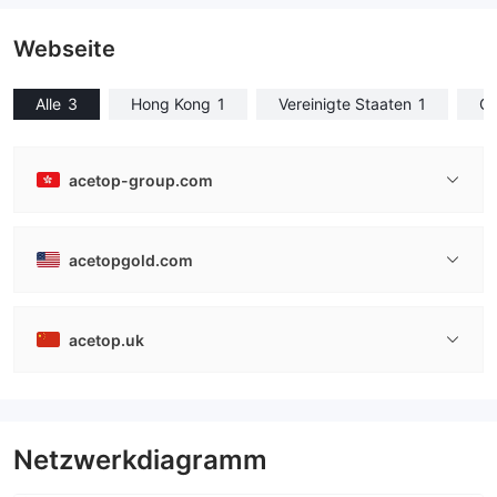
Webseite
Alle
3
Hong Kong
1
Vereinigte Staaten
1
Ch
acetop-group.com
acetopgold.com
acetop.uk
Netzwerkdiagramm