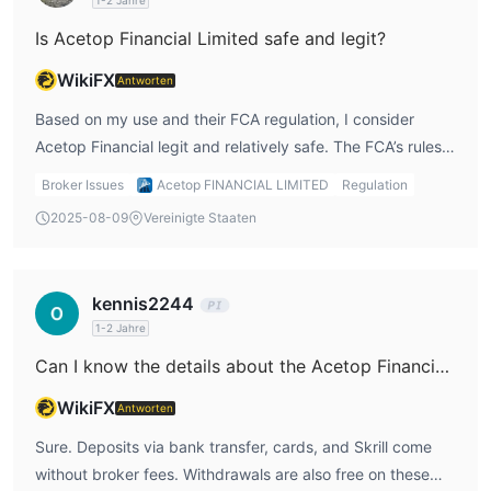
1-2 Jahre
Is Acetop Financial Limited safe and legit?
WikiFX
Antworten
Based on my use and their FCA regulation, I consider
Acetop Financial legit and relatively safe. The FCA’s rules
require segregation of client funds, which means my
Broker Issues
Acetop FINANCIAL LIMITED
Regulation
money isn’t mixed with the broker’s operating capital—a
2025-08-09
Vereinigte Staaten
key safety factor for me.
kennis2244
1-2 Jahre
Can I know the details about the Acetop Financial Limited fees?
WikiFX
Antworten
Sure. Deposits via bank transfer, cards, and Skrill come
without broker fees. Withdrawals are also free on these