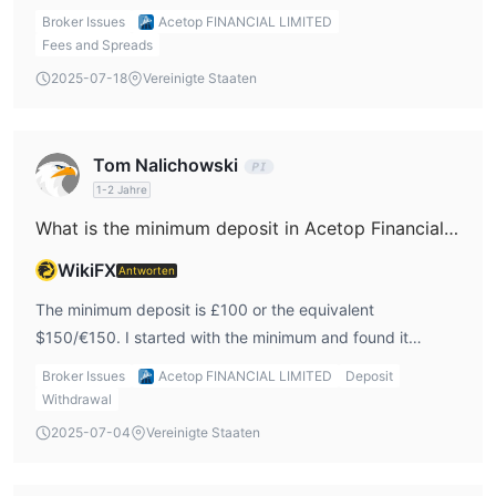
methods. Spreads are variable, so I keep an eye on them
Broker Issues
Acetop FINANCIAL LIMITED
before trading to estimate costs.
Fees and Spreads
2025-07-18
Vereinigte Staaten
Tom Nalichowski
1-2 Jahre
What is the minimum deposit in Acetop Financial Limited?
WikiFX
Antworten
The minimum deposit is £100 or the equivalent
$150/€150. I started with the minimum and found it
reasonable for trying out the platform.
Broker Issues
Acetop FINANCIAL LIMITED
Deposit
Withdrawal
2025-07-04
Vereinigte Staaten