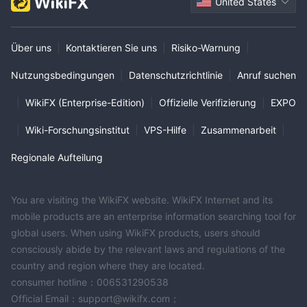
United States
Über uns
|
Kontaktieren Sie uns
|
Risiko-Warnung
|
Nutzungsbedingungen
|
Datenschutzrichtlinie
|
Anruf suchen
|
WikiFX (Enterprise-Edition)
|
Offizielle Verifizierung
|
EXPO
|
Wiki-Forschungsinstitut
|
VPS-Hilfe
|
Zusammenarbeit
|
Regionale Aufteilung
You are visiting the WikiFX website. WikiFX Internet and its
mobile products are an enterprise information searching tool for
global users. When using WikiFX products, users should
consciously abide by the relevant laws and regulations of the
country and region where they are located.
consumer hotline：006531290538
Official Email：support@wikifx.com；