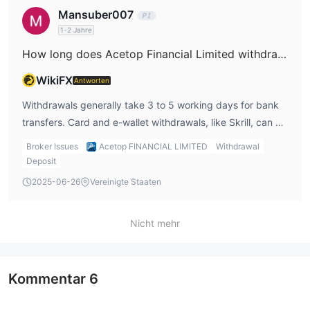
Mansuber007
1-2 Jahre
How long does Acetop Financial Limited withdrawal take?
WikiFX
Antworten
Withdrawals generally take 3 to 5 working days for bank
transfers. Card and e-wallet withdrawals, like Skrill, can be
quicker—sometimes within minutes to a day, depending
Broker Issues
Acetop FINANCIAL LIMITED
Withdrawal
on the provider.
Deposit
2025-06-26
Vereinigte Staaten
Nicht mehr
Kommentar
6