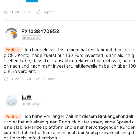
2024-07-03
Japan
FX1038470953
6-10 Jahre
Ich handele seit fast einem halben Jahr mit dem aceto
Positive
p CFD Konto, habe zuerst nur 150 Euro investiert, dann als ich g
esehen habe, dass die Transaktion relativ erfolgreich war, habe i
ch nach und nach mehr investiert, mittlerweile habe ich über 100
0 Euro verdient.
2022-11-24
Ecuador
恒星
6-10 Jahre
Ich habe vor langer Zeit mit diesem Broker gehandelt
Positive
und er hat mir einen guten Eindruck hinterlassen, enge Spreads,
eine stabile Handelsplattform und einen hervorragenden Kunden
support. Ich hoffe, Sie können auch bei Acetop Financial ein gut
es Handelsumfeld erleben…