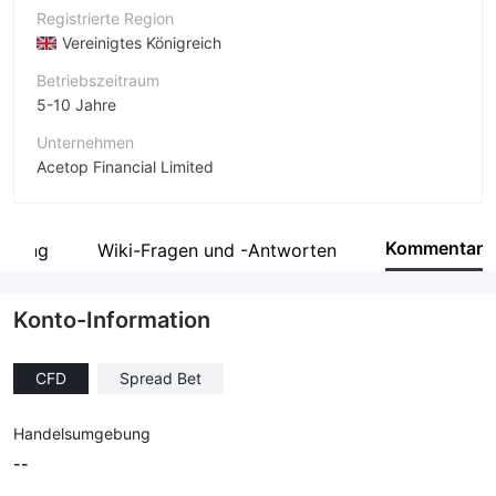
Registrierte Region
Vereinigtes Königreich
Betriebszeitraum
5-10 Jahre
Unternehmen
Acetop Financial Limited
Abkürzung
Acetop FINANCIAL LIMITED
Kommentar
legung
Wiki-Fragen und -Antworten
Unternehmensmitarbeiter
--
Konto-Information
CFD
Spread Bet
Handelsumgebung
--