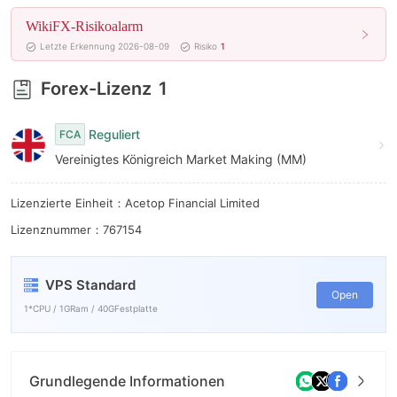
9
WikiFX-Risikoalarm
Letzte Erkennung 2026-08-09
Risiko
1
Forex-Lizenz
1
Reguliert
FCA
Vereinigtes Königreich Market Making (MM)
Lizenzierte Einheit：Acetop Financial Limited
Lizenznummer：767154
VPS Standard
Open
1*CPU / 1GRam / 40GFestplatte
Grundlegende Informationen